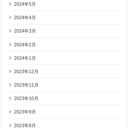
2024年5月
2024年4月
2024年3月
2024年2月
2024年1月
2023年12月
2023年11月
2023年10月
2023年9月
2023年8月