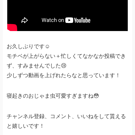
お久しぶりです☺︎
モチベが上がらない＋忙しくてなかなか投稿でき
ず、すみませんでした😢
少しずつ動画を上げれたらなと思っています！
寝起きのおじゃま虫可愛すぎますね😳
チャンネル登録、コメント、いいねをして貰える
と嬉しいです！