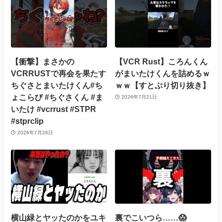
【衝撃】まさかの
【VCR Rust】ころんくん
VCRRUSTで再会を果たす
がまいたけくんを詰めるｗ
ちぐさとまいたけくん#ち
ｗｗ【すとぷり切り抜き】
ょこらび #ちぐさくん #ま
2026年7月21日
いたけ #vcrrust #STPR
#stprclip
2026年7月26日
横山緑とヤッたのかをユキ
裏でこいつら……😱