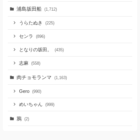
浦島坂田船
(1,712)
うらたぬき
(225)
センラ
(896)
となりの坂田。
(435)
志麻
(558)
肉チョモランマ
(1,163)
Gero
(990)
めいちゃん
(999)
鴉
(2)