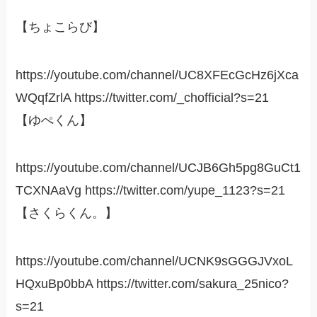
【ちょこらび】
https://youtube.com/channel/UC8XFEcGcHz6jXca
WQqfZrlA https://twitter.com/_chofficial?s=21
【ゆぺくん】
https://youtube.com/channel/UCJB6Gh5pg8GuCt1
TCXNAaVg https://twitter.com/yupe_1123?s=21
【さくらくん。】
https://youtube.com/channel/UCNK9sGGGJVxoL
HQxuBp0bbA https://twitter.com/sakura_25nico?
s=21