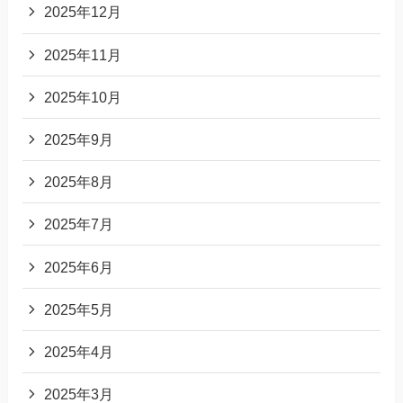
2025年12月
2025年11月
2025年10月
2025年9月
2025年8月
2025年7月
2025年6月
2025年5月
2025年4月
2025年3月