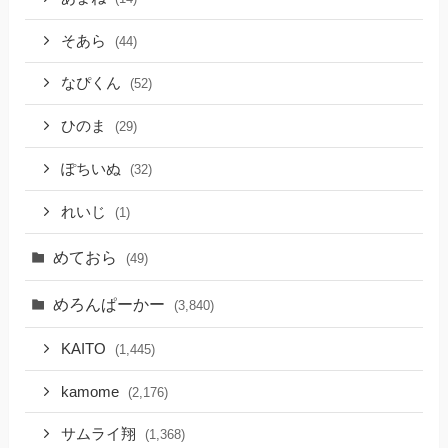
そあら
(44)
なぴくん
(52)
ひのま
(29)
ぽちいぬ
(32)
れいじ
(1)
めておら
(49)
めろんぱーかー
(3,840)
KAITO
(1,445)
kamome
(2,176)
サムライ翔
(1,368)