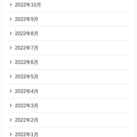
2022年10月
2022年9月
2022年8月
2022年7月
2022年6月
2022年5月
2022年4月
2022年3月
2022年2月
2022年1月