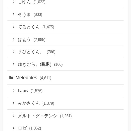
しゆん
(1,022)
そうま
(833)
てるとくん
(1,475)
ばぁう
(2,985)
まひとくん。
(786)
ゆきむら。(脱退)
(100)
Meteorites
(4,611)
Lapis
(1,576)
みかさくん
(1,379)
メルト・ダ・テンシ
(1,251)
ロゼ
(1,062)