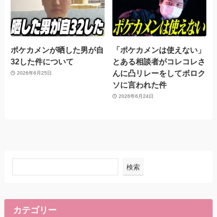
ポケカメンが晒した男が自
「ポケカメンは使えない」
32した件について
とある相談者がコレコレさ
んに凸リレーをしてボロク
2026年6月25日
ソに言われた件
2026年6月24日
検索
カテゴリー