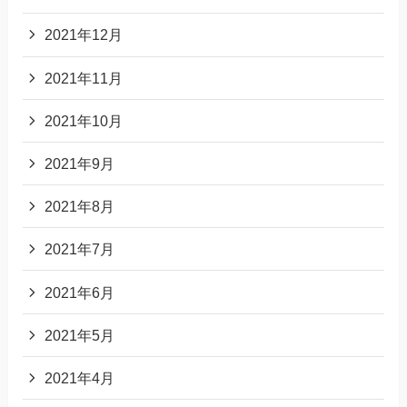
2021年12月
2021年11月
2021年10月
2021年9月
2021年8月
2021年7月
2021年6月
2021年5月
2021年4月