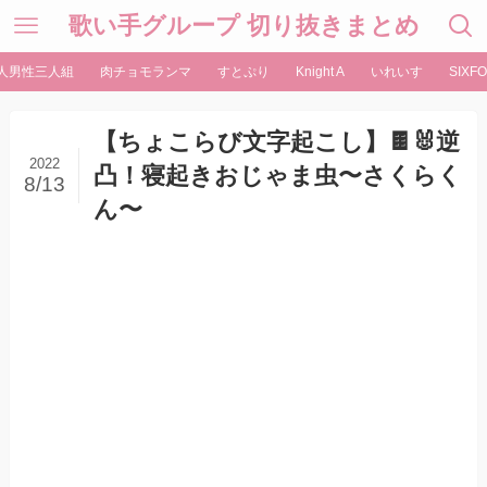
歌い手グループ 切り抜きまとめ
人男性三人組
肉チョモランマ
すとぷり
Knight A
いれいす
SIXFO
【ちょこらび文字起こし】🍫🐰逆
2022
凸！寝起きおじゃま虫〜さくらく
8/13
ん〜