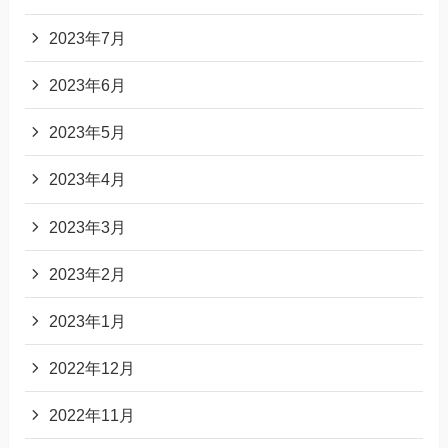
2023年7月
2023年6月
2023年5月
2023年4月
2023年3月
2023年2月
2023年1月
2022年12月
2022年11月