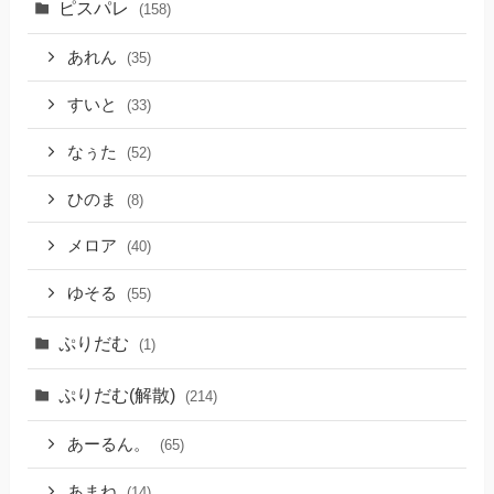
ピスパレ
(158)
あれん
(35)
すいと
(33)
なぅた
(52)
ひのま
(8)
メロア
(40)
ゆそる
(55)
ぷりだむ
(1)
ぷりだむ(解散)
(214)
あーるん。
(65)
あまね
(14)