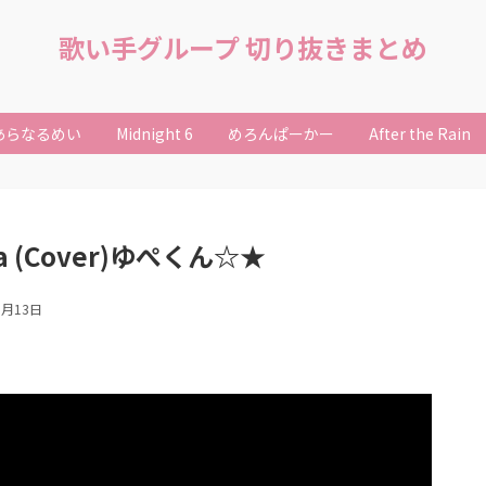
歌い手グループ 切り抜きまとめ
あらなるめい
Midnight 6
めろんぱーかー
After the Rain
a (Cover)ゆぺくん☆★
8月13日