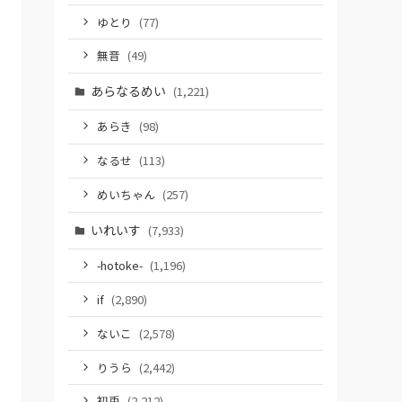
ゆとり
(77)
無音
(49)
あらなるめい
(1,221)
あらき
(98)
なるせ
(113)
めいちゃん
(257)
いれいす
(7,933)
-hotoke-
(1,196)
if
(2,890)
ないこ
(2,578)
りうら
(2,442)
初兎
(2,212)