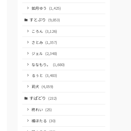
如月ゆう
(1,425)
すとぷり
(9,853)
ころん
(3,126)
さとみ
(1,357)
ジェル
(2,348)
ななもり。
(1,680)
るぅと
(3,483)
莉犬
(4,059)
すぱどり
(232)
柊れい
(25)
橘ほたる
(30)