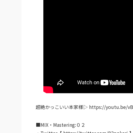
超絶かっこいい本家様▷ https://youtu.be/vB8
■MIX・Mastering:０２
・Twitter【 https://twitter.com/02pokari 