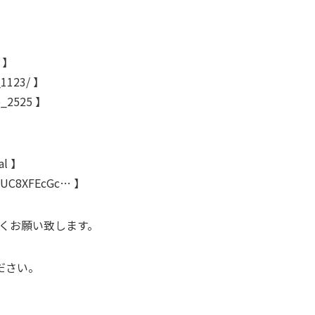
3 】
_1123/ 】
e_2525 】
al 】
l/UC8XFEcGc… 】
ろしくお願い致します。
ださい。