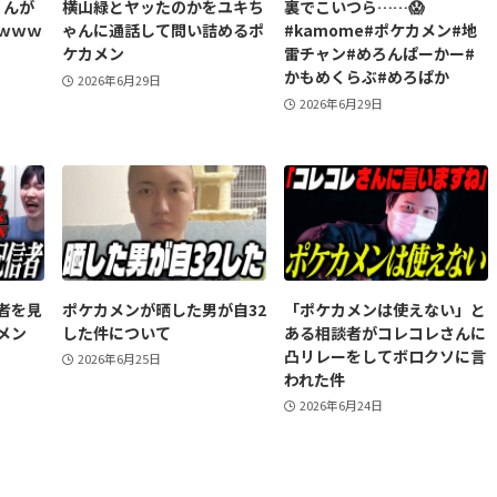
くんが
横山緑とヤッたのかをユキち
裏でこいつら……😱
ｗｗｗ
ゃんに通話して問い詰めるポ
#kamome#ポケカメン#地
ケカメン
雷チャン#めろんぱーかー#
かもめくらぶ#めろぱか
2026年6月29日
2026年6月29日
者を見
ポケカメンが晒した男が自32
「ポケカメンは使えない」と
メン
した件について
ある相談者がコレコレさんに
凸リレーをしてボロクソに言
2026年6月25日
われた件
2026年6月24日