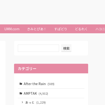
UMM.com
きみとぴあ！
すぱどり
どるれく
ハコ
検索
カテゴリー
After the Rain
(589)
AMPTAK
(4,932)
あっと
(1,229)