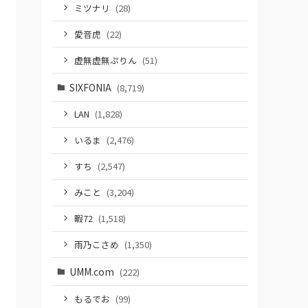
ミツナリ
(28)
愛音虎
(22)
虚無虚無ぷりん
(51)
SIXFONIA
(8,719)
LAN
(1,828)
いるま
(2,476)
すち
(2,547)
みこと
(3,204)
暇72
(1,518)
雨乃こさめ
(1,350)
UMM.com
(222)
もるでお
(99)