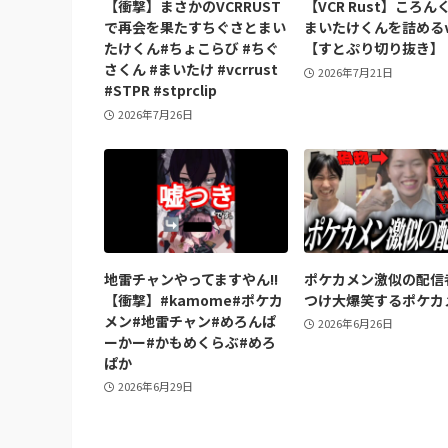
【衝撃】まさかのVCRRUST
【VCR Rust】ころん
で再会を果たすちぐさとまい
まいたけくんを詰める
たけくん#ちょこらび #ちぐ
【すとぷり切り抜き】
さくん #まいたけ #vcrrust
2026年7月21日
#STPR #stprclip
2026年7月26日
地雷チャンやってますやん!!
ポケカメン激似の配信
【衝撃】#kamome#ポケカ
つけ大爆笑するポケカ
メン#地雷チャン#めろんぱ
2026年6月26日
ーかー#かもめくらぶ#めろ
ぱか
2026年6月29日