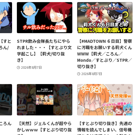
【すと
STPR飲み会隊長たちにやら
【#MADTOWN ６日目】警察
ろん/
れました・・・【すとぷり文
に汚職をお願いする莉犬くん
字起こし】【莉犬/切り抜
WWW【莉犬／ころん／
き】
Mondo／すとぷり／STPR／
切り抜き】
2026年8月7日
2026年8月7日
ころん
【天然】ジェルくんが超やら
【すとぷり切り抜き】先週の
かしｗｗｗ【すとぷり切り抜
情報を読んでしまい、信号機