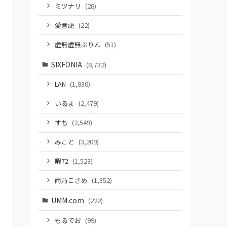
ミツナリ
(28)
愛音虎
(22)
虚無虚無ぷりん
(51)
SIXFONIA
(8,732)
LAN
(1,830)
いるま
(2,479)
すち
(2,549)
みこと
(3,209)
暇72
(1,523)
雨乃こさめ
(1,352)
UMM.com
(222)
もるでお
(99)