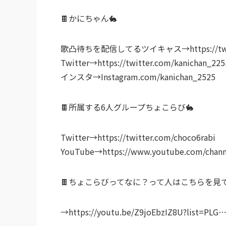
🍫かにちゃん🐇
歌凸待ちを配信してるツイキャス→https://twitcast
Twitter→https://twitter.com/kanichan_2255
インスタ→Instagram.com/kanichan_2525
🍫所属する6人グループちょこらび🐇
Twitter→https://twitter.com/choco6rabi​
YouTube→https://www.youtube.com/chann
🍫ちょこらびってなに？って人はこちらを見て
→https://youtu.be/Z9joEbzIZ8U?list=PLG​