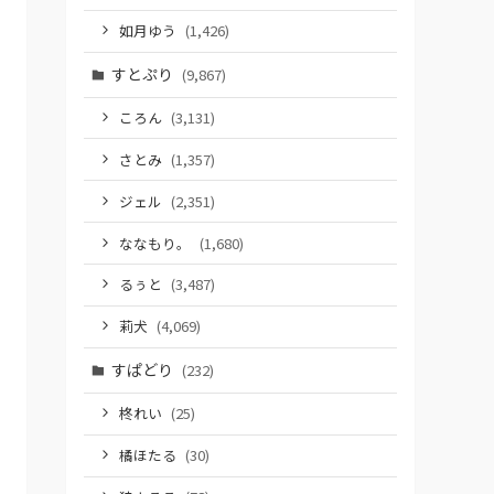
如月ゆう
(1,426)
すとぷり
(9,867)
ころん
(3,131)
さとみ
(1,357)
ジェル
(2,351)
ななもり。
(1,680)
るぅと
(3,487)
莉犬
(4,069)
すぱどり
(232)
柊れい
(25)
橘ほたる
(30)