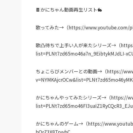
🍫かにちゃん動画再生リスト🐇
歌ってみた→（https://www.youtube.com/play
歌凸待ちで上手い人が来たシリーズ→（https://www.
list=PLNt7zd65mo46a7n_9EibtykMJdLI-xC
ちょこらびメンバーとの動画→（https://www.yo
v=NYMKAjcrOCw&list=PLNt7zd65mo46yMK
かにちゃんやってみたシリーズ→（https://www.yo
list=PLNt7zd65mo46FI3uaIZ1RyCQcR3_EJ
かにちゃんのゲーム→（https://www.youtube.com
bOrZ3X8TryvbC