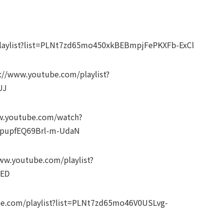
list?list=PLNt7zd65mo450xkBEBmpjFePKXFb-ExCl
youtube.com/playlist?
UJ
utube.com/watch?
pupfEQ69Brl-m-UdaN
utube.com/playlist?
uED
/playlist?list=PLNt7zd65mo46V0USLvg-