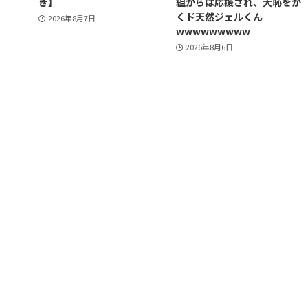
き】
組からは応援され、大恥をか
くド天然ジェルくん
2026年8月7日
wwwwwwwww
2026年8月6日