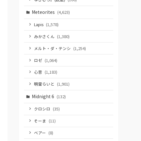
Meteorites
(4,623)
Lapis
(1,578)
みかさくん
(1,380)
メルト・ダ・テンシ
(1,254)
ロゼ
(1,064)
心音
(1,183)
明雷らいと
(1,901)
Midnight 6
(132)
クロシロ
(35)
そーま
(11)
ベアー
(8)