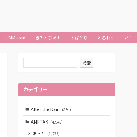
UMM.com
きみとぴあ！
すぱどり
どるれく
ハコ
検索
カテゴリー
After the Rain
(594)
AMPTAK
(4,943)
あっと
(1,233)