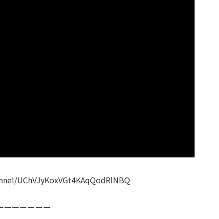
nel/UChVJyKoxVGt4KAqQodRlNBQ
ーーーーーーー