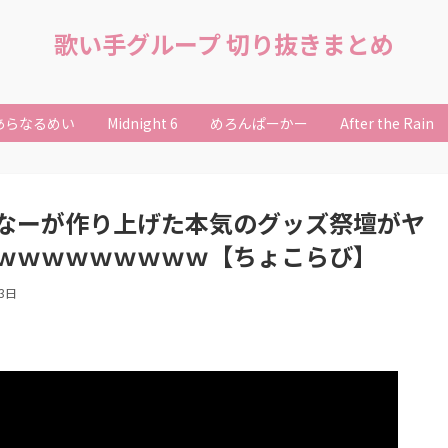
歌い手グループ 切り抜きまとめ
あらなるめい
Midnight 6
めろんぱーかー
After the Rain
なーが作り上げた本気のグッズ祭壇がヤ
ｗｗｗｗｗｗｗｗｗ【ちょこらび】
13日