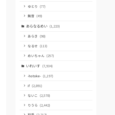
ゆとり
(77)
無音
(49)
あらなるめい
(1,223)
あらき
(98)
なるせ
(113)
めいちゃん
(257)
いれいす
(7,934)
-hotoke-
(1,197)
if
(2,891)
ないこ
(2,578)
りうら
(2,442)
初兎
(2,212)