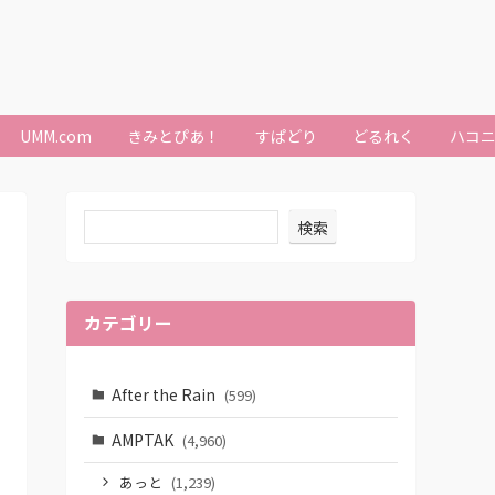
UMM.com
きみとぴあ！
すぱどり
どるれく
ハコ
検索
カテゴリー
After the Rain
(599)
AMPTAK
(4,960)
あっと
(1,239)