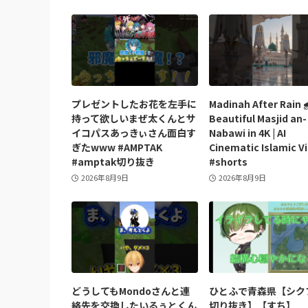
プレゼントしたお花を左手に
Madinah After Rain 🌧
持って欲しいまぜ太くんとサ
Beautiful Masjid an-
イコパスあっきぃさん面白す
Nabawi in 4K | AI
ぎたwww #AMPTAK
Cinematic Islamic Vi
#amptak切り抜き
#shorts
2026年8月9日
2026年8月9日
どうしてもMondoさんと連
ひとふで青森県【シク
絡先を交換したいるぅとくん
切り抜き】【すち】