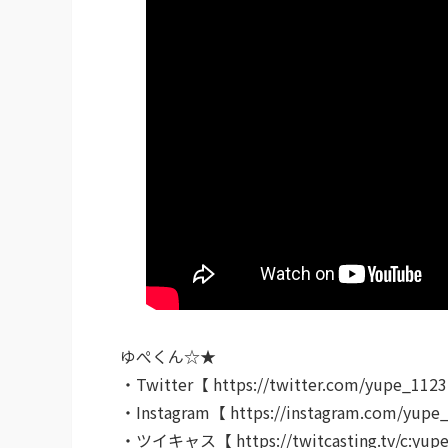
ゆぺくん☆★
・Twitter【 https://twitter.com/yupe_112
・Instagram【 https://instagram.com/yupe
・ツイキャス【 https://twitcasting.tv/c:yup