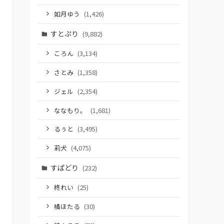
如月ゆう
(1,426)
すとぷり
(9,882)
ころん
(3,134)
さとみ
(1,358)
ジェル
(2,354)
ななもり。
(1,681)
るぅと
(3,495)
莉犬
(4,075)
すぱどり
(232)
柊れい
(25)
橘ほたる
(30)