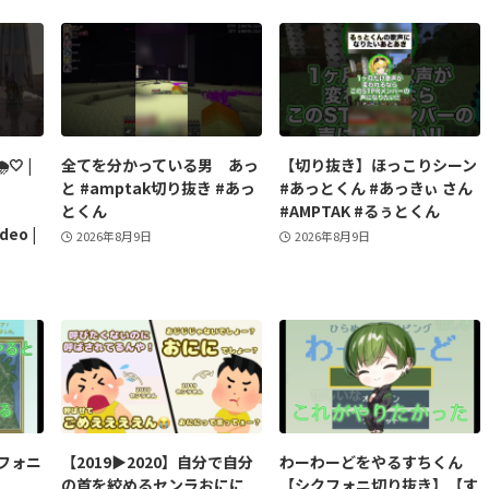
️🤍 |
全てを分かっている男 あっ
【切り抜き】ほっこりシーン
と #amptak切り抜き #あっ
#あっとくん #あっきぃ さん
とくん
#AMPTAK #るぅとくん
deo |
2026年8月9日
2026年8月9日
フォニ
【2019▶︎2020】自分で自分
わーわーどをやるすちくん
の首を絞めるセンラおにに
【シクフォニ切り抜き】【す