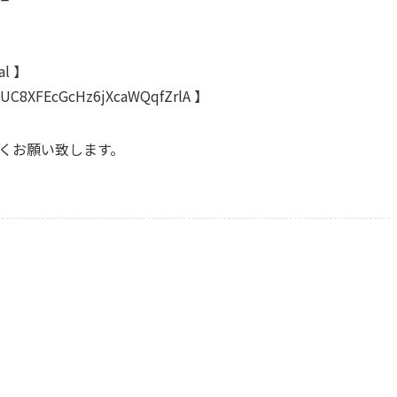
al 】
/UC8XFEcGcHz6jXcaWQqfZrlA 】
ろしくお願い致します。