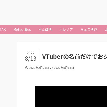
TAK
Meteorites
すたぽら
クレノア
ちょこらび
2022
VTuberの名前だけで
8/13
2022年2月28日
2022年8月13日