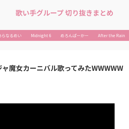
歌い手グループ 切り抜きまとめ
あらなるめい
Midnight 6
めろんぱーかー
After the Rain
おジャ魔女カーニバル歌ってみたWWWWW