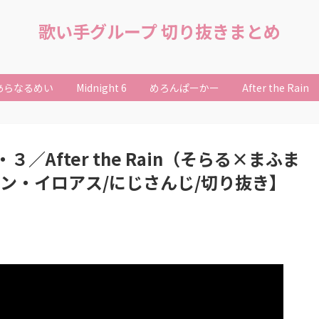
歌い手グループ 切り抜きまとめ
あらなるめい
Midnight 6
めろんぱーかー
After the Rain
After the Rain（そらる×まふま
ローレン・イロアス/にじさんじ/切り抜き】