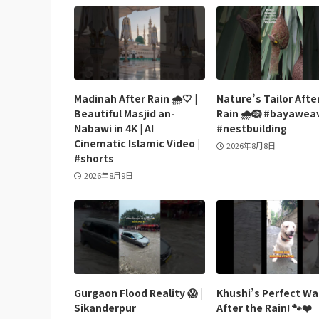
Madinah After Rain 🌧️🤍 |
Nature’s Tailor Afte
Beautiful Masjid an-
Rain 🌧️🪹 #bayawea
Nabawi in 4K | AI
#nestbuilding
Cinematic Islamic Video |
2026年8月8日
#shorts
2026年8月9日
Gurgaon Flood Reality 😱 |
Khushi’s Perfect Wa
Sikanderpur
After the Rain! 🐾❤️