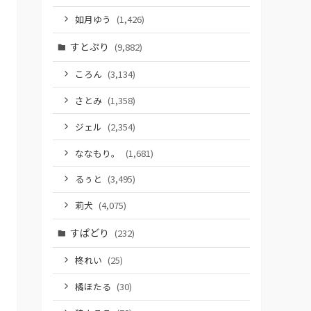
如月ゆう
(1,426)
すとぷり
(9,882)
ころん
(3,134)
さとみ
(1,358)
ジェル
(2,354)
ななもり。
(1,681)
るぅと
(3,495)
莉犬
(4,075)
すぱどり
(232)
柊れい
(25)
橘ほたる
(30)