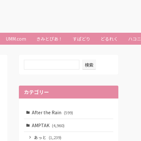
UMM.com
きみとぴあ！
すぱどり
どるれく
ハコ
検索
カテゴリー
After the Rain
(599)
AMPTAK
(4,960)
あっと
(1,239)