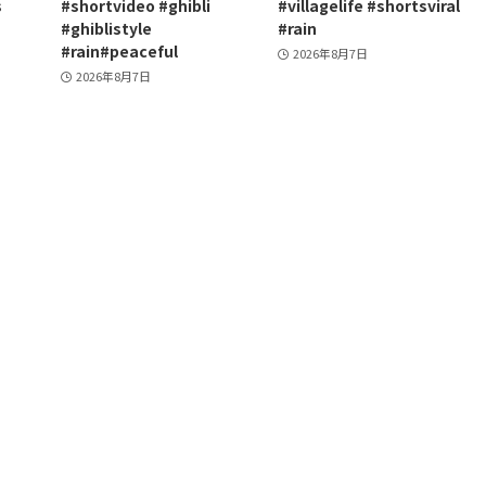
s
#shortvideo #ghibli
#villagelife #shortsviral
#ghiblistyle
#rain
#rain#peaceful
2026年8月7日
2026年8月7日