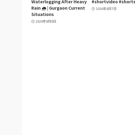
Waterlogging After Heavy
#shortvideo #short
Rain 🌧️ | Gurgaon Current
2026年8月7日
Situations
2026年8月8日