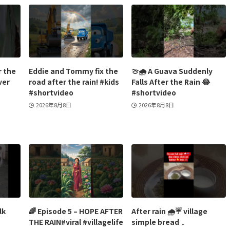
r the
Eddie and Tommy fix the
🍈🌧️ A Guava Suddenly
ver
road after the rain! #kids
Falls After the Rain 😂
#shortvideo
#shortvideo
2026年8月8日
2026年8月8日
lk
🌈 Episode 5 – HOPE AFTER
After rain 🌧️☔ village
THE RAIN#viral #villagelife
simple bread ۔