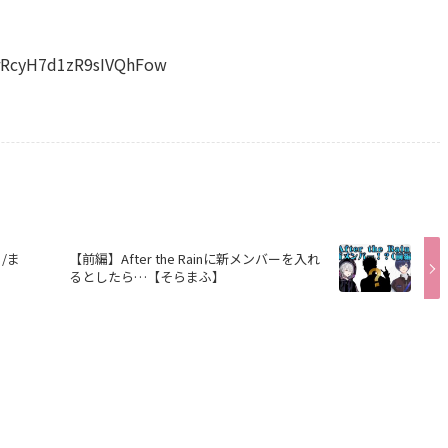
rRcyH7d1zR9sIVQhFow
る/ま
【前編】After the Rainに新メンバーを入れ
るとしたら…【そらまふ】