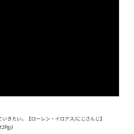
ていきたい。【ローレン・イロアス/にじさんじ】
t2PgjI