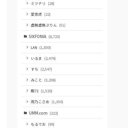
ミツナリ
(28)
愛音虎
(22)
虚無虚無ぷりん
(51)
SIXFONIA
(8,723)
LAN
(1,830)
いるま
(2,476)
すち
(2,547)
みこと
(3,206)
暇72
(1,520)
雨乃こさめ
(1,350)
UMM.com
(222)
もるでお
(99)