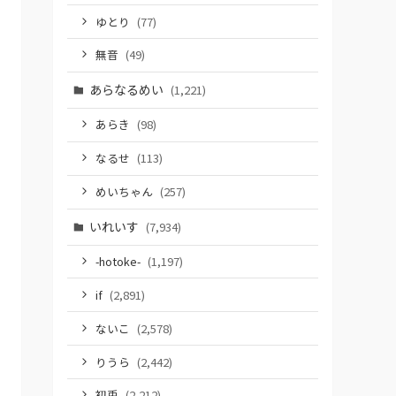
ゆとり
(77)
無音
(49)
あらなるめい
(1,221)
あらき
(98)
なるせ
(113)
めいちゃん
(257)
いれいす
(7,934)
-hotoke-
(1,197)
if
(2,891)
ないこ
(2,578)
りうら
(2,442)
初兎
(2,212)