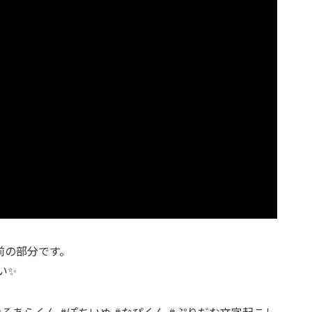
明前の部分です。
い✨
 #そあらくん #ぽちいぬ #なぴくん #ぷりだむ文字起こし