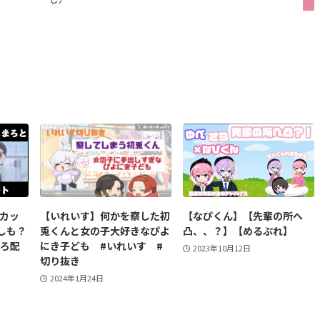
】カッ
【いれいす】何かを察した初
【なぴくん】【先輩の所へ
しも？
兎くんと女の子大好きなぴよ
凸、、？】【めるぷれ】
まろ配
にき子ども #いれいす #
2023年10月12日
切り抜き
2024年1月24日