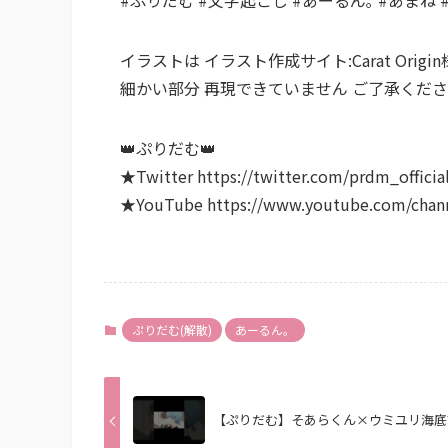
イラストは イラスト作成サイト:Carat Origi
細かい部分 再現できていません ご了承ください(❀ᴗ
👑ぷりだむ👑
★Twitter https://twitter.com/prdm_officia
★YouTube https://www.youtube.com/chann
ぷりだむ(解散)
あーるん。
【ぷりだむ】そあらくん×ウミユリ海底