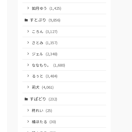
如月ゆう
(1,425)
すとぷり
(9,856)
ころん
(3,127)
さとみ
(1,357)
ジェル
(2,348)
ななもり。
(1,680)
るぅと
(3,484)
莉犬
(4,061)
すぱどり
(232)
柊れい
(25)
橘ほたる
(30)