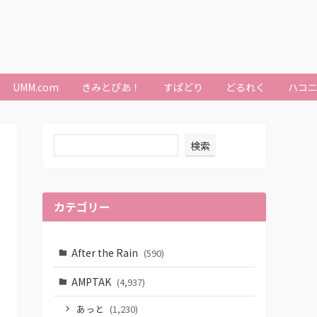
UMM.com
きみとぴあ！
すぱどり
どるれく
ハコ
検索
カテゴリー
After the Rain
(590)
AMPTAK
(4,937)
あっと
(1,230)