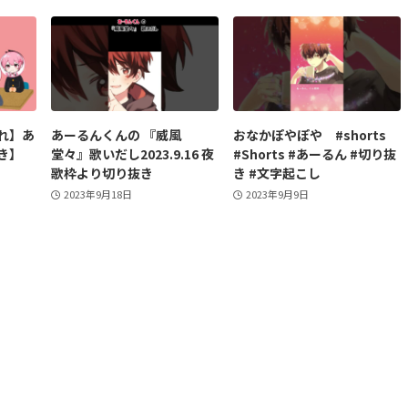
れ】あ
あーるんくんの 『威風
おなかぽやぽや #shorts
き】
堂々』歌いだし2023.9.16 夜
#Shorts #あーるん #切り抜
歌枠より切り抜き
き #文字起こし
2023年9月18日
2023年9月9日