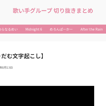
歌い手グループ 切り抜きまとめ
あらなるめい
Midnight 6
めろんぱーかー
After the Rain
りだむ文字起こし】
2年8月13日