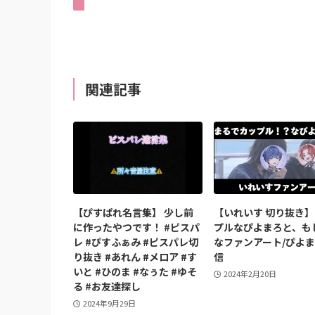
関連記事
【ぴすぱれ名言集】 少し前
【いれいす 切り抜き
に作ったやつです！ #ピスパ
プルなぴよまろと、も
レ #ぴすふぁみ #ピスパレ切
なファンアート/ぴよ
り抜き #あれん #メロア #す
信
いと #ひのま #なぅた #ゆそ
2024年2月20日
る #お友達探し
2024年9月29日