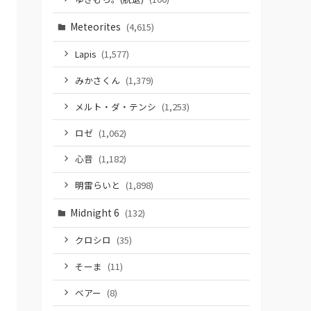
Meteorites
(4,615)
Lapis
(1,577)
みかさくん
(1,379)
メルト・ダ・テンシ
(1,253)
ロゼ
(1,062)
心音
(1,182)
明雷らいと
(1,898)
Midnight 6
(132)
クロシロ
(35)
そーま
(11)
ベアー
(8)