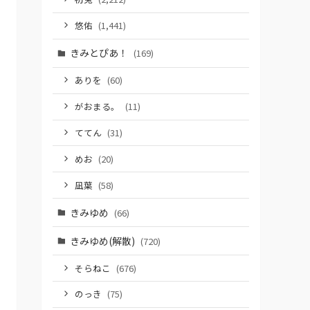
悠佑
(1,441)
きみとぴあ！
(169)
ありを
(60)
がおまる。
(11)
ててん
(31)
めお
(20)
凪葉
(58)
きみゆめ
(66)
きみゆめ(解散)
(720)
そらねこ
(676)
のっき
(75)