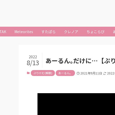
TAK
Meteorites
すたぽら
クレノア
ちょこらび
2022
あーるん｡だけに…【ぷ
8/13
ぷりだむ(解散)
あーるん。
2021年9月11日
202