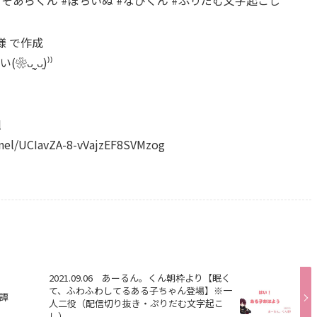
n様 で作成
͈ˬᴗ͈)⁾⁾
l
el/UCIavZA-8-vVajzEF8SVMzog
2021.09.06 あーるん。くん朝枠より【眠く
て、ふわふわしてるある子ちゃん登場】※一
譚
人二役（配信切り抜き・ぷりだむ文字起こ
し）