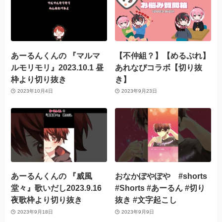
あーるんくんの 『マルマ
【不仲組？】【めるぷれ】
ルモリモリ』2023.10.1 昼
あれなぴコラボ【切り抜
枠より切り抜き
き】
2023年10月4日
2023年9月23日
あーるんくんの 『威風
おなかぽやぽや #shorts
堂々』歌いだし2023.9.16
#Shorts #あーるん #切り
夜歌枠より切り抜き
抜き #文字起こし
2023年9月18日
2023年9月9日