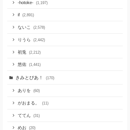
-hotoke-
(1,197)
if
(2,891)
ないこ
(2,578)
りうら
(2,442)
初兎
(2,212)
悠佑
(1,441)
きみとぴあ！
(170)
ありを
(60)
がおまる。
(11)
ててん
(31)
めお
(20)