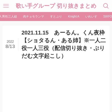
歌い手グループ 切り抜きまとめ
人男性三人組
肉チョモランマ
すとぷり
Knight A
いれいす
SIXFO
2021.11.15 あーるん。くん夜枠
【ショタるん・ある姉】※一人二
2022
8/13
役一人三役（配信切り抜き・ぷり
だむ文字起こし）