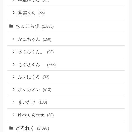
神童ゆづる
(21)
紫雲りん
(35)
ちょこらび
(1,655)
かにちゃん
(150)
さくらくん。
(98)
ちぐさくん
(768)
ふぇにくろ
(92)
ポケカメン
(513)
まいたけ
(180)
ゆぺくん☆★
(86)
どるれく
(2,097)