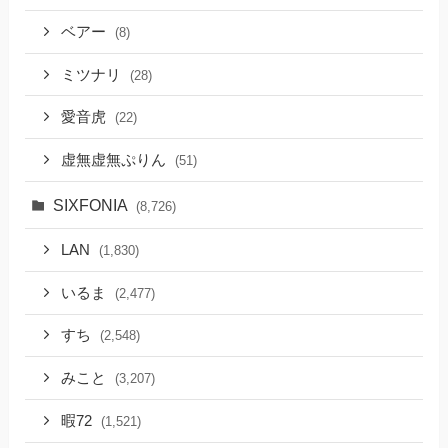
ベアー
(8)
ミツナリ
(28)
愛音虎
(22)
虚無虚無ぷりん
(51)
SIXFONIA
(8,726)
LAN
(1,830)
いるま
(2,477)
すち
(2,548)
みこと
(3,207)
暇72
(1,521)