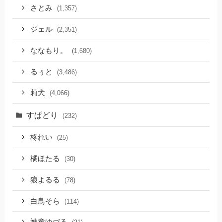
さとみ
(1,357)
ジェル
(2,351)
ななもり。
(1,680)
るぅと
(3,486)
莉犬
(4,066)
すぱどり
(232)
柊れい
(25)
橘ほたる
(30)
狼よるる
(78)
白鳥そら
(114)