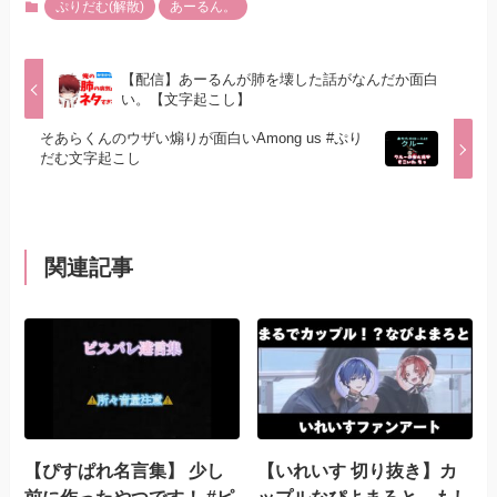
ぷりだむ(解散)
あーるん。
【配信】あーるんが肺を壊した話がなんだか面白
い。【文字起こし】
そあらくんのウザい煽りが面白いAmong us #ぷり
だむ文字起こし
関連記事
【ぴすぱれ名言集】 少し
【いれいす 切り抜き】カ