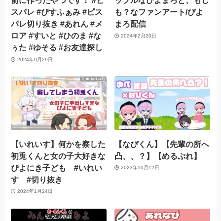
前に作ったやつです！ #ピ
ップルなぴよまろと、もし
スパレ #ぴすふぁみ #ピス
も？なファンアート/ぴよ
パレ切り抜き #あれん #メ
まろ配信
ロア #すいと #ひのま #な
2024年2月20日
ぅた #ゆそる #お友達探し
2024年9月29日
【いれいす】何かを察した
【なぴくん】【先輩の所へ
初兎くんと女の子大好きな
凸、、？】【めるぷれ】
ぴよにき子ども #いれい
2023年10月12日
す #切り抜き
2024年1月24日