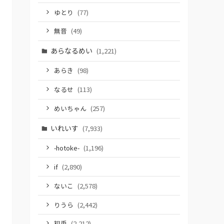
ゆとり
(77)
無音
(49)
あらなるめい
(1,221)
あらき
(98)
なるせ
(113)
めいちゃん
(257)
いれいす
(7,933)
-hotoke-
(1,196)
if
(2,890)
ないこ
(2,578)
りうら
(2,442)
初兎
(2,212)