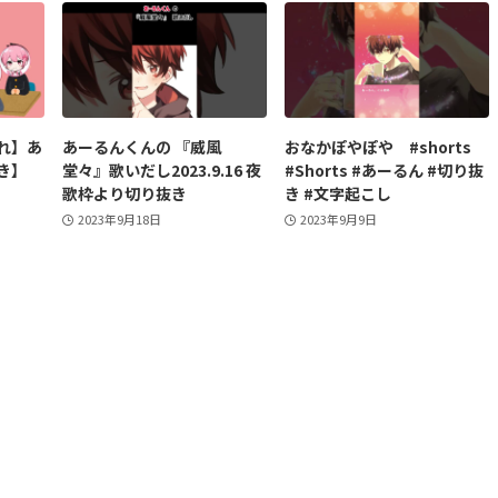
れ】あ
あーるんくんの 『威風
おなかぽやぽや #shorts
き】
堂々』歌いだし2023.9.16 夜
#Shorts #あーるん #切り抜
歌枠より切り抜き
き #文字起こし
2023年9月18日
2023年9月9日