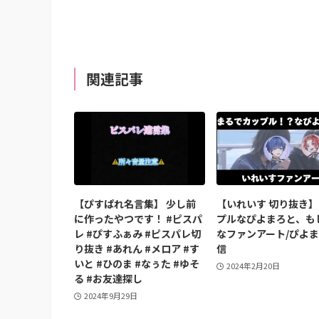
関連記事
【ぴすぱれ名言集】 少し前
【いれいす 切り抜き
に作ったやつです！ #ピスパ
プルなぴよまろと、も
レ #ぴすふぁみ #ピスパレ切
なファンアート/ぴよ
り抜き #あれん #メロア #す
信
いと #ひのま #なぅた #ゆそ
2024年2月20日
る #お友達探し
2024年9月29日