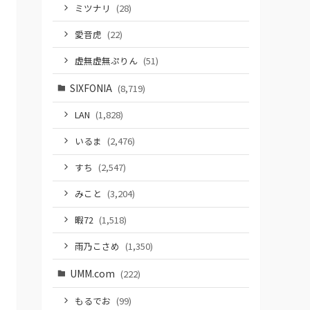
ミツナリ
(28)
愛音虎
(22)
虚無虚無ぷりん
(51)
SIXFONIA
(8,719)
LAN
(1,828)
いるま
(2,476)
すち
(2,547)
みこと
(3,204)
暇72
(1,518)
雨乃こさめ
(1,350)
UMM.com
(222)
もるでお
(99)