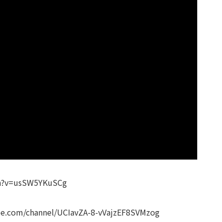
?v=usSW5YKuSCg
om/channel/UCIavZA-8-vVajzEF8SVMzog