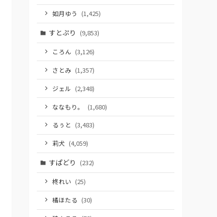
如月ゆう
(1,425)
すとぷり
(9,853)
ころん
(3,126)
さとみ
(1,357)
ジェル
(2,348)
ななもり。
(1,680)
るぅと
(3,483)
莉犬
(4,059)
すぱどり
(232)
柊れい
(25)
橘ほたる
(30)