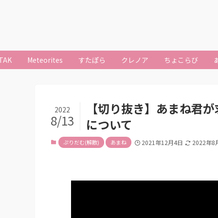
TAK
Meteorites
すたぽら
クレノア
ちょこらび
【切り抜き】あまね君が
2022
8/13
について
ぷりだむ(解散)
あまね
2021年12月4日
2022年8