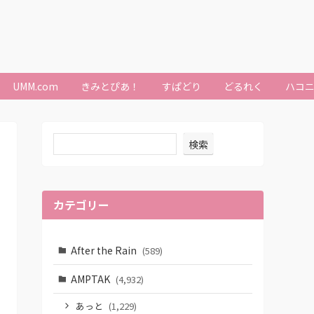
UMM.com
きみとぴあ！
すぱどり
どるれく
ハコ
検索
カテゴリー
After the Rain
(589)
AMPTAK
(4,932)
あっと
(1,229)