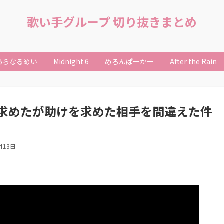
歌い手グループ 切り抜きまとめ
あらなるめい
Midnight 6
めろんぱーかー
After the Rain
求めたが助けを求めた相手を間違えた件
月13日