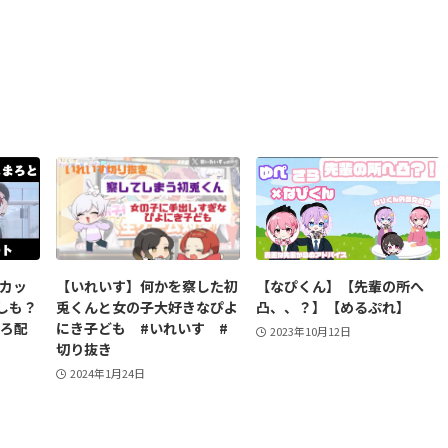
】カッ
【いれいす】何かを察した初
【なぴくん】【先輩の所へ
しも？
兎くんと女の子大好きなぴよ
凸、、？】【めるぷれ】
まろ配
にき子ども #いれいす #
2023年10月12日
切り抜き
2024年1月24日