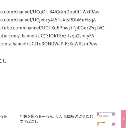
.com/channel/UCqOI_84fGdmDpp0fTWxlRAw
com/channel/UCjvocy4t5TaktsRDbMuHzqA
e.com/channel/UCTXq6Pnwj77ji0Gur2YqJVQ
com/channel/UCC3IOkTEVz-Izqa2sieiyFA
com/channel/UCt1q3ONDWaP-FzXnWKLmPew
こし
るあ
年齢を偽るあーるん｡くん 帝国放送ぷりだむ
文字起こし