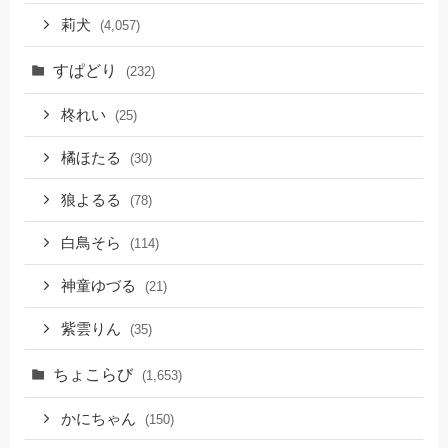
莉犬
(4,057)
すぱどり
(232)
柊れい
(25)
橘ほたる
(30)
狼よるる
(78)
白鳥そら
(114)
神童ゆづる
(21)
紫雲りん
(35)
ちょこらび
(1,653)
かにちゃん
(150)