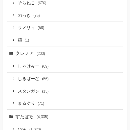
そらねこ
(676)
のっき
(75)
ラメリィ
(58)
鴎
(1)
クレノア
(200)
しゃけみー
(69)
しるばーな
(56)
スタンガン
(13)
まるぐり
(71)
すたぽら
(4,335)
Coe.
(1,020)