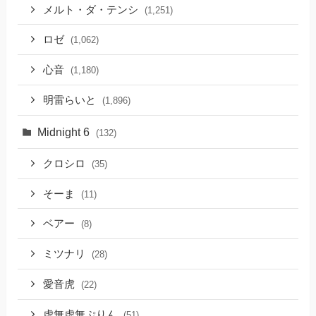
メルト・ダ・テンシ
(1,251)
ロゼ
(1,062)
心音
(1,180)
明雷らいと
(1,896)
Midnight 6
(132)
クロシロ
(35)
そーま
(11)
ベアー
(8)
ミツナリ
(28)
愛音虎
(22)
虚無虚無ぷりん
(51)