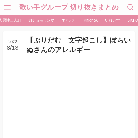
歌い手グループ 切り抜きまとめ
人男性三人組
肉チョモランマ
すとぷり
Knight A
いれいす
SIXFO
【ぷりだむ 文字起こし】ぽちい
2022
8/13
ぬさんのアレルギー