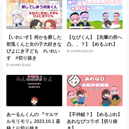
【いれいす】何かを察した
【なぴくん】【先輩の所へ
初兎くんと女の子大好きな
凸、、？】【めるぷれ】
ぴよにき子ども #いれい
2023年10月12日
す #切り抜き
2024年1月24日
あーるんくんの 『マルマ
【不仲組？】【めるぷれ】
ルモリモリ』2023.10.1 昼
あれなぴコラボ【切り抜
枠より切り抜き
き】