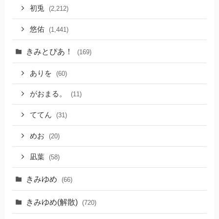
初兎
(2,212)
悠佑
(1,441)
きみとぴあ！
(169)
ありを
(60)
がおまる。
(11)
ててん
(31)
めお
(20)
凪葉
(58)
きみゆめ
(66)
きみゆめ(解散)
(720)