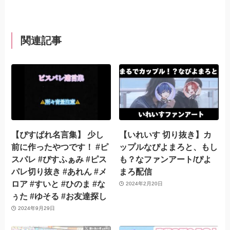
関連記事
【ぴすぱれ名言集】 少し
【いれいす 切り抜き】カ
前に作ったやつです！ #ピ
ップルなぴよまろと、もし
スパレ #ぴすふぁみ #ピス
も？なファンアート/ぴよ
パレ切り抜き #あれん #メ
まろ配信
ロア #すいと #ひのま #な
2024年2月20日
ぅた #ゆそる #お友達探し
2024年9月29日