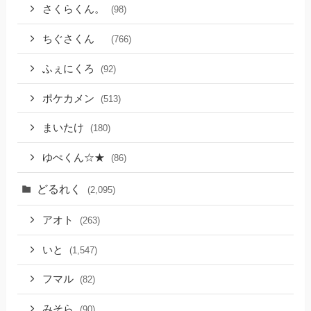
さくらくん。
(98)
ちぐさくん
(766)
ふぇにくろ
(92)
ポケカメン
(513)
まいたけ
(180)
ゆぺくん☆★
(86)
どるれく
(2,095)
アオト
(263)
いと
(1,547)
フマル
(82)
みそら
(90)