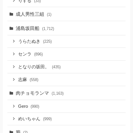
りする
(33)
成人男性三組
(1)
浦島坂田船
(1,712)
うらたぬき
(225)
センラ
(896)
となりの坂田。
(435)
志麻
(558)
肉チョモランマ
(1,163)
Gero
(990)
めいちゃん
(999)
鴉
(2)