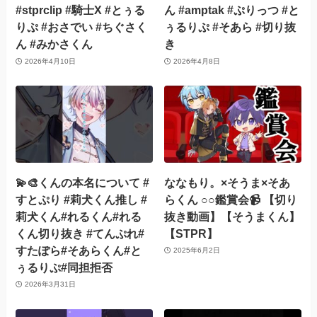
#stprclip #騎士X #とぅる
ん #amptak #ぷりっつ #と
りぷ #おさでい #ちぐさく
ぅるりぷ #そあら #切り抜
ん #みかさくん
き
2026年4月10日
2026年4月8日
💫🎨くんの本名について #
ななもり。×そうま×そあ
すとぷり #莉犬くん推し #
らくん ○○鑑賞会📹 【切り
莉犬くん#れるくん#れる
抜き動画】【そうまくん】
くん切り抜き #てんぷれ#
【STPR】
すたぽら#そあらくん#と
2025年6月2日
ぅるりぷ#同担拒否
2026年3月31日