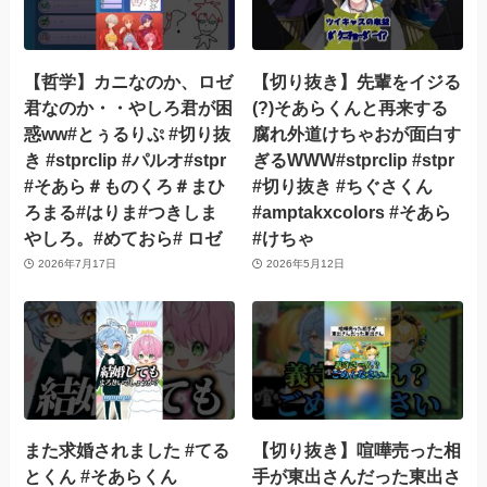
【哲学】カニなのか、ロゼ
【切り抜き】先輩をイジる
君なのか・・やしろ君が困
(?)そあらくんと再来する
惑ww#とぅるりぷ #切り抜
腐れ外道けちゃおが面白す
き #stprclip #パルオ#stpr
ぎるWWW#stprclip #stpr
#そあら＃ものくろ＃まひ
#切り抜き #ちぐさくん
ろまる#はりま#つきしま
#amptakxcolors #そあら
やしろ。#めておら# ロゼ
#けちゃ
2026年7月17日
2026年5月12日
また求婚されました #てる
【切り抜き】喧嘩売った相
とくん #そあらくん
手が東出さんだった東出さ