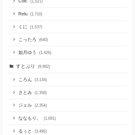
Coe.
(1,021)
Relu
(1,710)
くに
(1,537)
こったろ
(640)
如月ゆう
(1,426)
すとぷり
(9,882)
ころん
(3,134)
さとみ
(1,358)
ジェル
(2,354)
ななもり。
(1,681)
るぅと
(3,495)