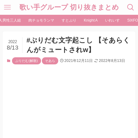
歌い手グループ 切り抜きまとめ
人男性三人組
肉チョモランマ
すとぷり
Knight A
いれいす
SIXFO
#ぷりだむ文字起こし 【そあらく
2022
8/13
んがミュートされw】
2021年12月11日
2022年8月13日
ぷりだむ(解散)
そあら