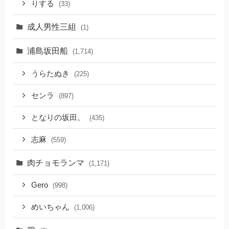
りする
(33)
成人男性三組
(1)
浦島坂田船
(1,714)
うらたぬき
(225)
センラ
(897)
となりの坂田。
(435)
志麻
(559)
肉チョモランマ
(1,171)
Gero
(998)
めいちゃん
(1,006)