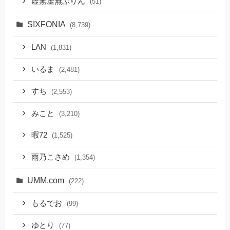
虚無虚無ぷりん
(51)
SIXFONIA
(8,739)
LAN
(1,831)
いるま
(2,481)
すち
(2,553)
みこと
(3,210)
暇72
(1,525)
雨乃こさめ
(1,354)
UMM.com
(222)
もるでお
(99)
ゆとり
(77)