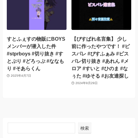
すとふぇすの物販にBOYS
【ぴすぱれ名言集】 少し
メンバーが潜入した件
前に作ったやつです！ #ピ
#stprboys #切り抜き #す
スパレ #ぴすふぁみ #ピス
とぷり #どろっぷ #ななも
パレ切り抜き #あれん #メ
り #そあらくん
ロア #すいと #ひのま #な
ぅた #ゆそる #お友達探し
2025年4月7日
2024年9月29日
検索