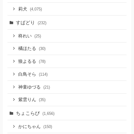
莉犬
(4,075)
すぱどり
(232)
柊れい
(25)
橘ほたる
(30)
狼よるる
(78)
白鳥そら
(114)
神童ゆづる
(21)
紫雲りん
(35)
ちょこらび
(1,656)
かにちゃん
(150)