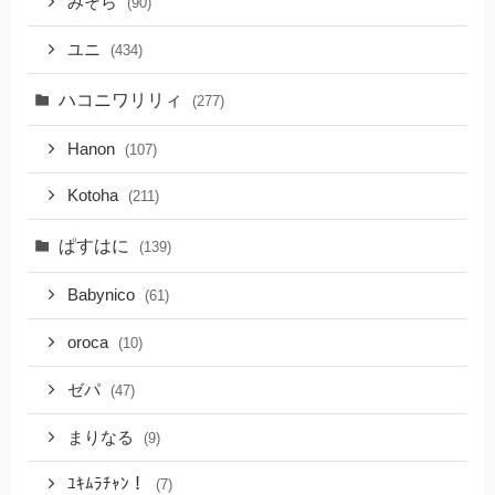
みそら
(90)
ユニ
(434)
ハコニワリリィ
(277)
Hanon
(107)
Kotoha
(211)
ぱすはに
(139)
Babynico
(61)
oroca
(10)
ゼパ
(47)
まりなる
(9)
ﾕｷﾑﾗﾁｬﾝ！
(7)