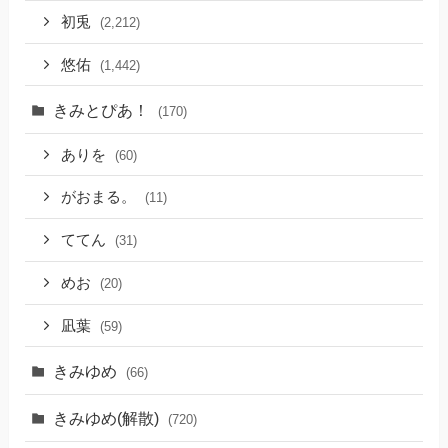
初兎
(2,212)
悠佑
(1,442)
きみとぴあ！
(170)
ありを
(60)
がおまる。
(11)
ててん
(31)
めお
(20)
凪葉
(59)
きみゆめ
(66)
きみゆめ(解散)
(720)