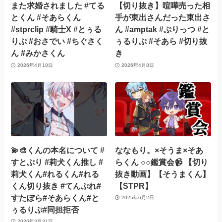
また求婚されました #てる
【切り抜き】喧嘩売った相
とくん #そあらくん
手が東出さんだった東出さ
#stprclip #騎士X #とぅる
ん #amptak #ぷりっつ #と
りぷ #おさでい #ちぐさく
ぅるりぷ #そあら #切り抜
ん #みかさくん
き
2026年4月10日
2026年4月8日
💫🎨くんの本名について #
ななもり。×そうま×そあ
すとぷり #莉犬くん推し #
らくん ○○鑑賞会📹 【切り
莉犬くん#れるくん#れる
抜き動画】【そうまくん】
くん切り抜き #てんぷれ#
【STPR】
すたぽら#そあらくん#と
2025年6月2日
ぅるりぷ#同担拒否
2026年3月31日