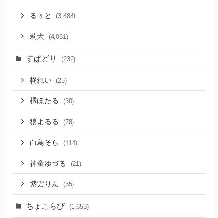
るぅと
(3,484)
莉犬
(4,061)
すぱどり
(232)
柊れい
(25)
橘ほたる
(30)
狼よるる
(78)
白鳥そら
(114)
神童ゆづる
(21)
紫雲りん
(35)
ちょこらび
(1,653)