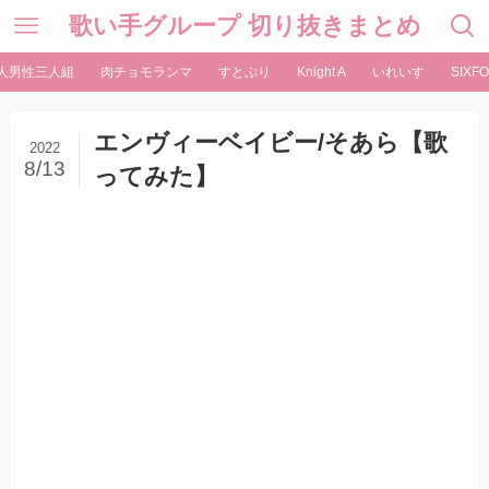
歌い手グループ 切り抜きまとめ
人男性三人組
肉チョモランマ
すとぷり
Knight A
いれいす
SIXFO
エンヴィーベイビー/そあら【歌
2022
8/13
ってみた】