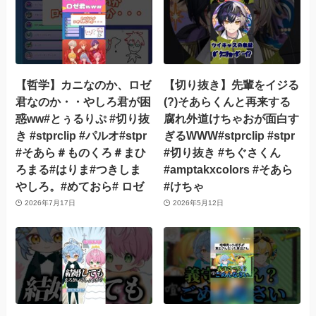
【哲学】カニなのか、ロゼ
【切り抜き】先輩をイジる
君なのか・・やしろ君が困
(?)そあらくんと再来する
惑ww#とぅるりぷ #切り抜
腐れ外道けちゃおが面白す
き #stprclip #パルオ#stpr
ぎるWWW#stprclip #stpr
#そあら＃ものくろ＃まひ
#切り抜き #ちぐさくん
ろまる#はりま#つきしま
#amptakxcolors #そあら
やしろ。#めておら# ロゼ
#けちゃ
2026年7月17日
2026年5月12日