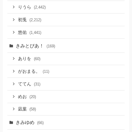
りうら
(2,442)
初兎
(2,212)
悠佑
(1,441)
きみとぴあ！
(169)
ありを
(60)
がおまる。
(11)
ててん
(31)
めお
(20)
凪葉
(58)
きみゆめ
(66)