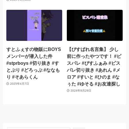
すとふぇすの物販にBOYS
【ぴすぱれ名言集】 少し
メンバーが潜入した件
前に作ったやつです！ #ピ
#stprboys #切り抜き #す
スパレ #ぴすふぁみ #ピス
とぷり #どろっぷ #ななも
パレ切り抜き #あれん #メ
り #そあらくん
ロア #すいと #ひのま #な
ぅた #ゆそる #お友達探し
2025年4月7日
2024年9月29日