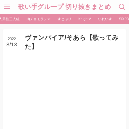
歌い手グループ 切り抜きまとめ
人男性三人組
肉チョモランマ
すとぷり
Knight A
いれいす
SIXFO
ヴァンパイア/そあら【歌ってみ
2022
8/13
た】