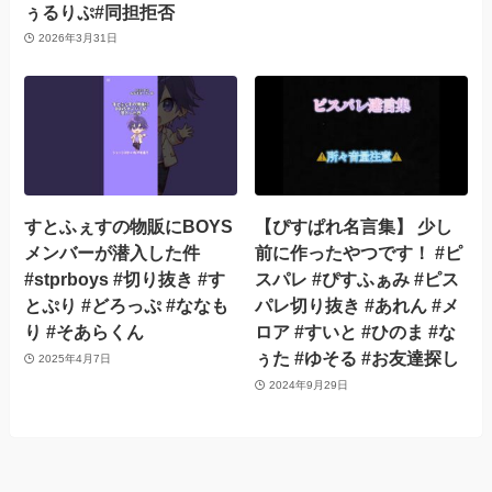
ぅるりぷ#同担拒否
2026年3月31日
すとふぇすの物販にBOYS
【ぴすぱれ名言集】 少し
メンバーが潜入した件
前に作ったやつです！ #ピ
#stprboys #切り抜き #す
スパレ #ぴすふぁみ #ピス
とぷり #どろっぷ #ななも
パレ切り抜き #あれん #メ
り #そあらくん
ロア #すいと #ひのま #な
ぅた #ゆそる #お友達探し
2025年4月7日
2024年9月29日