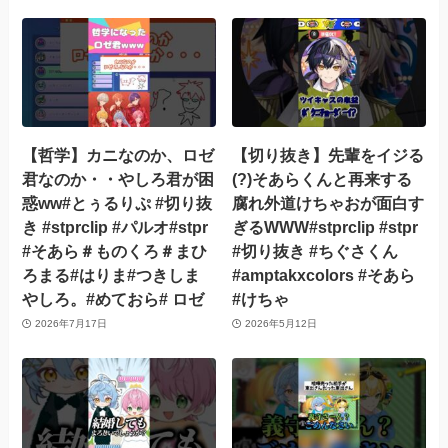
【哲学】カニなのか、ロゼ
【切り抜き】先輩をイジる
君なのか・・やしろ君が困
(?)そあらくんと再来する
惑ww#とぅるりぷ #切り抜
腐れ外道けちゃおが面白す
き #stprclip #パルオ#stpr
ぎるWWW#stprclip #stpr
#そあら＃ものくろ＃まひ
#切り抜き #ちぐさくん
ろまる#はりま#つきしま
#amptakxcolors #そあら
やしろ。#めておら# ロゼ
#けちゃ
2026年7月17日
2026年5月12日