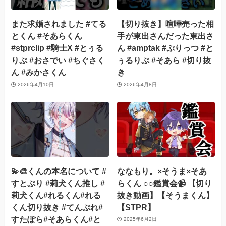
また求婚されました #てる
【切り抜き】喧嘩売った相
とくん #そあらくん
手が東出さんだった東出さ
#stprclip #騎士X #とぅる
ん #amptak #ぷりっつ #と
りぷ #おさでい #ちぐさく
ぅるりぷ #そあら #切り抜
ん #みかさくん
き
2026年4月10日
2026年4月8日
💫🎨くんの本名について #
ななもり。×そうま×そあ
すとぷり #莉犬くん推し #
らくん ○○鑑賞会📹 【切り
莉犬くん#れるくん#れる
抜き動画】【そうまくん】
くん切り抜き #てんぷれ#
【STPR】
すたぽら#そあらくん#と
2025年6月2日