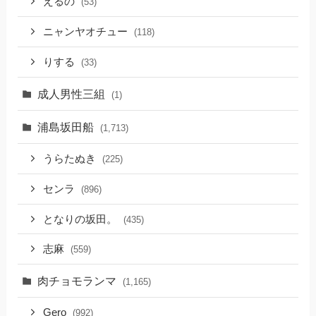
えるの
(53)
ニャンヤオチュー
(118)
りする
(33)
成人男性三組
(1)
浦島坂田船
(1,713)
うらたぬき
(225)
センラ
(896)
となりの坂田。
(435)
志麻
(559)
肉チョモランマ
(1,165)
Gero
(992)