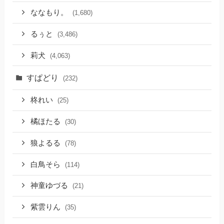
ななもり。
(1,680)
るぅと
(3,486)
莉犬
(4,063)
すぱどり
(232)
柊れい
(25)
橘ほたる
(30)
狼よるる
(78)
白鳥そら
(114)
神童ゆづる
(21)
紫雲りん
(35)