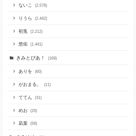
ないこ
(2,578)
りうら
(2,442)
初兎
(2,212)
悠佑
(1,441)
きみとぴあ！
(169)
ありを
(60)
がおまる。
(11)
ててん
(31)
めお
(20)
凪葉
(58)