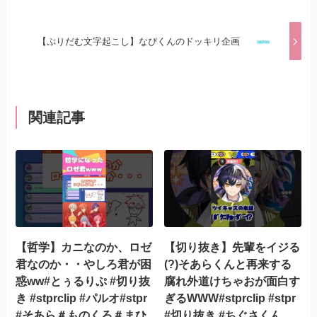
【ぷりだむ文字起こし】なぴくんのドッキリ企画
関連記事
【哲学】カニなのか、ロゼ
【切り抜き】先輩をイジる
君なのか・・やしろ君が困
(?)そあらくんと再来する
惑ww#とぅるりぷ #切り抜
腐れ外道けちゃおが面白す
き #stprclip #パルオ#stpr
ぎるWWW#stprclip #stpr
#そあら＃ものくろ＃まひ
#切り抜き #ちぐさくん