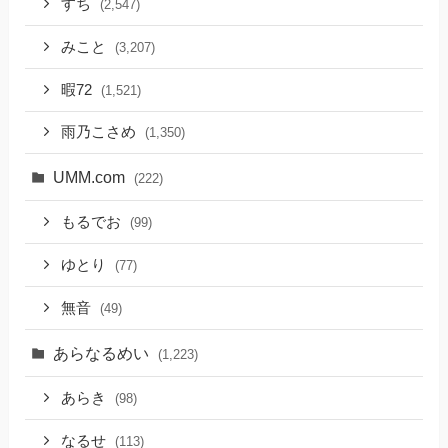
すち
(2,547)
みこと
(3,207)
暇72
(1,521)
雨乃こさめ
(1,350)
UMM.com
(222)
もるでお
(99)
ゆとり
(77)
無音
(49)
あらなるめい
(1,223)
あらき
(98)
なるせ
(113)