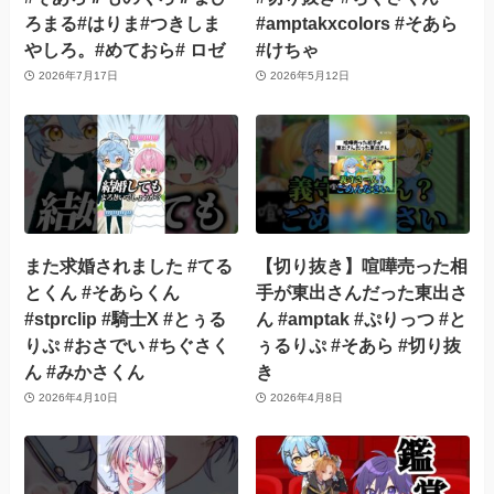
ろまる#はりま#つきしま
#amptakxcolors #そあら
やしろ。#めておら# ロゼ
#けちゃ
2026年7月17日
2026年5月12日
また求婚されました #てる
【切り抜き】喧嘩売った相
とくん #そあらくん
手が東出さんだった東出さ
#stprclip #騎士X #とぅる
ん #amptak #ぷりっつ #と
りぷ #おさでい #ちぐさく
ぅるりぷ #そあら #切り抜
ん #みかさくん
き
2026年4月10日
2026年4月8日