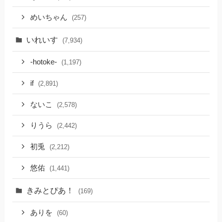
めいちゃん
(257)
いれいす
(7,934)
-hotoke-
(1,197)
if
(2,891)
ないこ
(2,578)
りうら
(2,442)
初兎
(2,212)
悠佑
(1,441)
きみとぴあ！
(169)
ありを
(60)