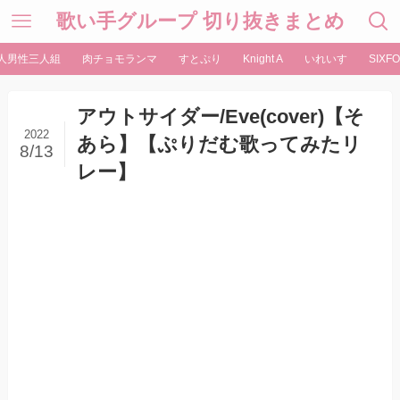
歌い手グループ 切り抜きまとめ
人男性三人組
肉チョモランマ
すとぷり
Knight A
いれいす
SIXFO
アウトサイダー/Eve(cover)【そ
2022
あら】【ぷりだむ歌ってみたリ
8/13
レー】