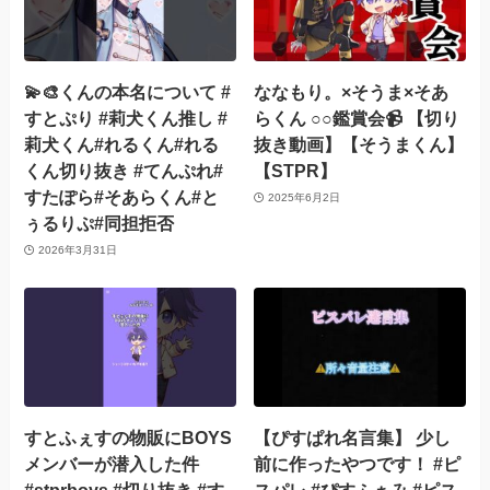
💫🎨くんの本名について #
ななもり。×そうま×そあ
すとぷり #莉犬くん推し #
らくん ○○鑑賞会📹 【切り
莉犬くん#れるくん#れる
抜き動画】【そうまくん】
くん切り抜き #てんぷれ#
【STPR】
すたぽら#そあらくん#と
2025年6月2日
ぅるりぷ#同担拒否
2026年3月31日
すとふぇすの物販にBOYS
【ぴすぱれ名言集】 少し
メンバーが潜入した件
前に作ったやつです！ #ピ
#stprboys #切り抜き #す
スパレ #ぴすふぁみ #ピス