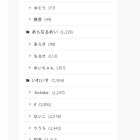
ゆとり
(77)
無音
(49)
あらなるめい
(1,223)
あらき
(98)
なるせ
(113)
めいちゃん
(257)
いれいす
(7,934)
-hotoke-
(1,197)
if
(2,891)
ないこ
(2,578)
りうら
(2,442)
初兎
(2,212)