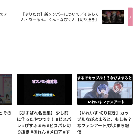
のア
【ぷりだむ】新メンバーについて／そあらく
ん・あーるん。くん・なぴくん【切り抜き】
とその
【ぴすぱれ名言集】 少し前
【いれいす 切り抜き】カッ
に作ったやつです！ #ピスパ
プルなぴよまろと、もしも？
レ #ぴすふぁみ #ピスパレ切
なファンアート/ぴよまろ配
り抜き #あれん #メロア #す
信