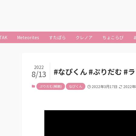
TAK
Meteorites
すたぽら
クレノア
ちょこらび
2022
#なぴくん #ぷりだむ #
8/13
ぷりだむ(解散)
なぴくん
2022年3月17日
2022