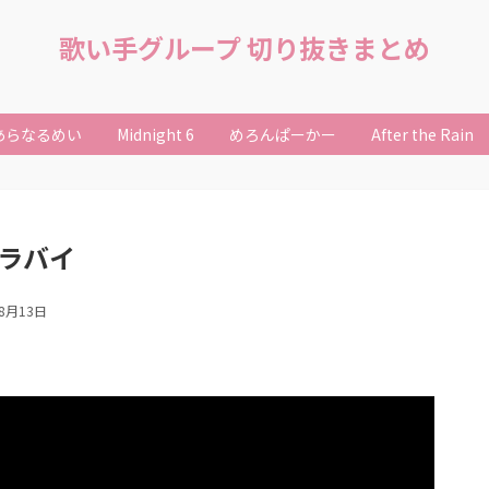
歌い手グループ 切り抜きまとめ
あらなるめい
Midnight 6
めろんぱーかー
After the Rain
ララバイ
年8月13日