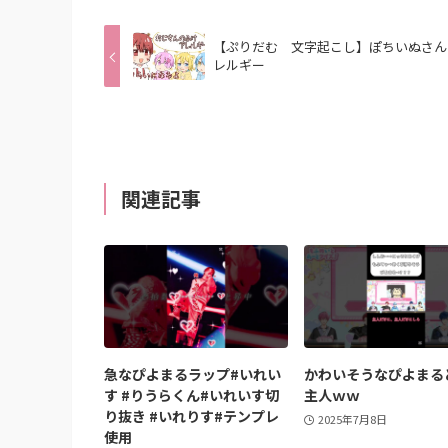
【ぷりだむ 文字起こし】ぽちいぬさん
レルギー
関連記事
急なぴよまるラップ#いれい
かわいそうなぴよまる
す #りうらくん#いれいす切
主人ｗｗ
り抜き #いれりす#テンプレ
2025年7月8日
使用