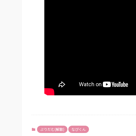
ぷりだむ(解散)
なぴくん