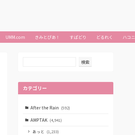
UMM.com
きみとぴあ！
すぱどり
どるれく
ハコ
検索
カテゴリー
After the Rain
(592)
AMPTAK
(4,941)
あっと
(1,233)