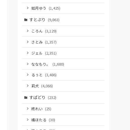
如月ゆう
(1,425)
すとぷり
(9,863)
ころん
(3,129)
さとみ
(1,357)
ジェル
(2,351)
ななもり。
(1,680)
るぅと
(3,486)
莉犬
(4,066)
すぱどり
(232)
柊れい
(25)
橘ほたる
(30)