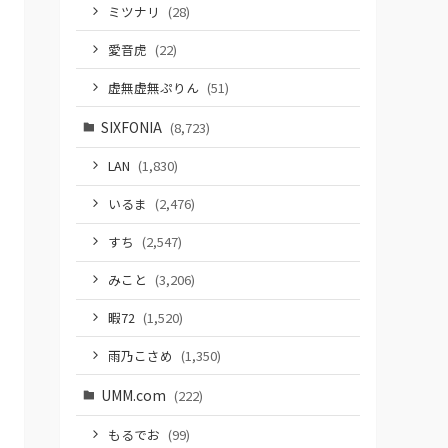
ミツナリ
(28)
愛音虎
(22)
虚無虚無ぷりん
(51)
SIXFONIA
(8,723)
LAN
(1,830)
いるま
(2,476)
すち
(2,547)
みこと
(3,206)
暇72
(1,520)
雨乃こさめ
(1,350)
UMM.com
(222)
もるでお
(99)