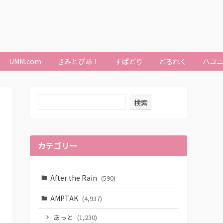
UMM.com
きみとぴあ！
すぱどり
どるれく
ハコ
検索
カテゴリー
After the Rain
(590)
AMPTAK
(4,937)
あっと
(1,230)