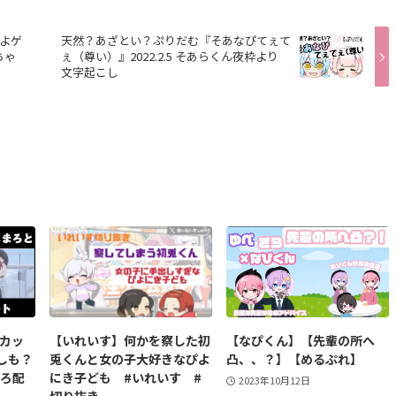
よゲ
天然？あざとい？ぷりだむ『そあなぴてぇて
ちゃ
ぇ（尊い）』2022.2.5 そあらくん夜枠より
文字起こし
】カッ
【いれいす】何かを察した初
【なぴくん】【先輩の所へ
しも？
兎くんと女の子大好きなぴよ
凸、、？】【めるぷれ】
まろ配
にき子ども #いれいす #
2023年10月12日