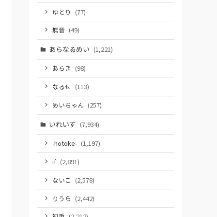
ゆとり
(77)
無音
(49)
あらなるめい
(1,221)
あらき
(98)
なるせ
(113)
めいちゃん
(257)
いれいす
(7,934)
-hotoke-
(1,197)
if
(2,891)
ないこ
(2,578)
りうら
(2,442)
初兎
(2,212)