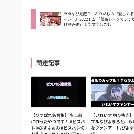
ヲタなぴ覚醒？！ぷりだむの『愛してる
ーム」』2022.1.23 「禁断トークでぶっ
け飲み雑」より 文字起こし
関連記事
【ぴすぱれ名言集】 少し前
【いれいす 切り抜き
に作ったやつです！ #ピスパ
プルなぴよまろと、も
レ #ぴすふぁみ #ピスパレ切
なファンアート/ぴよ