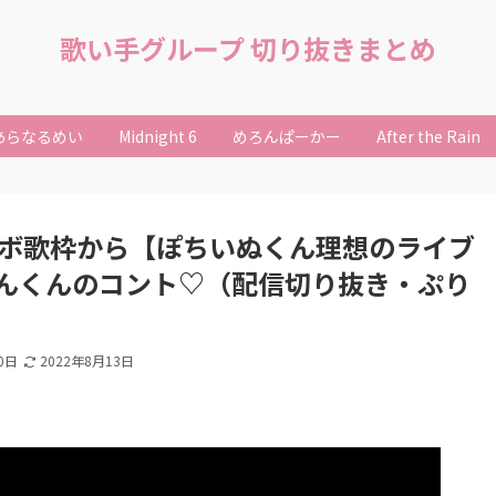
歌い手グループ 切り抜きまとめ
あらなるめい
Midnight 6
めろんぱーかー
After the Rain
んコラボ歌枠から【ぽちいぬくん理想のライブ
んくんのコント♡（配信切り抜き・ぷり
0日
2022年8月13日