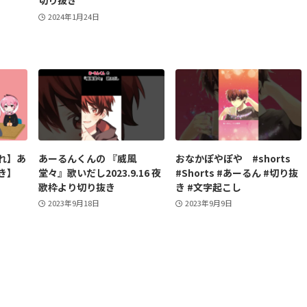
切り抜き
2024年1月24日
れ】あ
あーるんくんの 『威風
おなかぽやぽや #shorts
き】
堂々』歌いだし2023.9.16 夜
#Shorts #あーるん #切り抜
歌枠より切り抜き
き #文字起こし
2023年9月18日
2023年9月9日