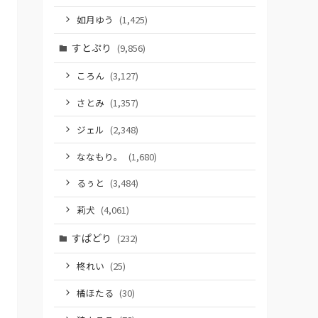
如月ゆう
(1,425)
すとぷり
(9,856)
ころん
(3,127)
さとみ
(1,357)
ジェル
(2,348)
ななもり。
(1,680)
るぅと
(3,484)
莉犬
(4,061)
すぱどり
(232)
柊れい
(25)
橘ほたる
(30)