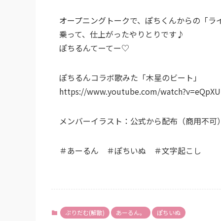
オープニングトークで、ぽちくんからの「ラ
乗って、仕上がったやりとりです♪
ぽちるんてーてー♡
ぽちるんコラボ歌みた「木星のビート」
https://www.youtube.com/watch?v=eQpX
メンバーイラスト：公式から配布（商用不可
＃あーるん ＃ぽちいぬ ＃文字起こし
ぷりだむ(解散)
あーるん。
ぽちいぬ