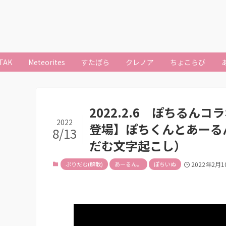
TAK
Meteorites
すたぽら
クレノア
ちょこらび
2022.2.6 ぽちる
2022
登場】ぽちくんとあーる
8/13
だむ文字起こし）
ぷりだむ(解散)
あーるん。
ぽちいぬ
2022年2月1