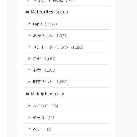
Meteorites
(4,615)
Lapis
(1,577)
みかさくん
(1,379)
メルト・ダ・テンシ
(1,253)
ロゼ
(1,062)
心音
(1,182)
明雷らいと
(1,898)
Midnight 6
(132)
クロシロ
(35)
そーま
(11)
ベアー
(8)