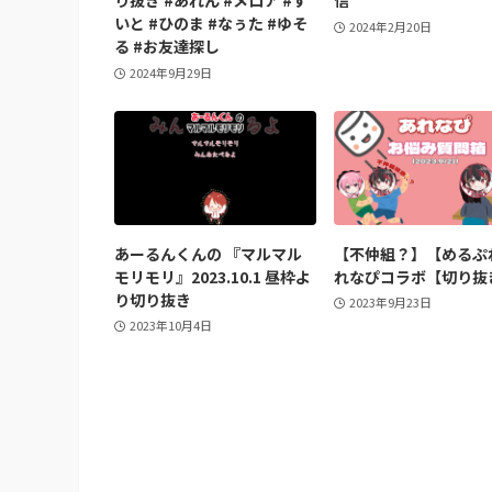
り抜き #あれん #メロア #す
信
いと #ひのま #なぅた #ゆそ
2024年2月20日
る #お友達探し
2024年9月29日
あーるんくんの 『マルマル
【不仲組？】【めるぷ
モリモリ』2023.10.1 昼枠よ
れなぴコラボ【切り抜
り切り抜き
2023年9月23日
2023年10月4日