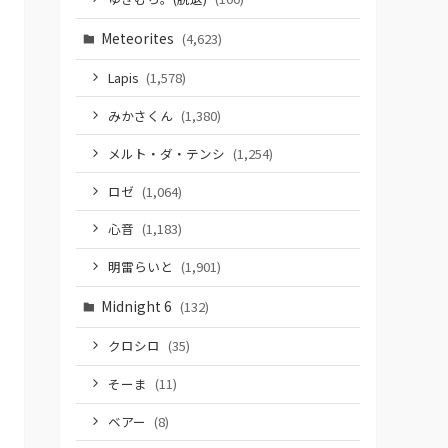
Meteorites
(4,623)
Lapis
(1,578)
みかさくん
(1,380)
メルト・ダ・テンシ
(1,254)
ロゼ
(1,064)
心音
(1,183)
明雷らいと
(1,901)
Midnight 6
(132)
クロシロ
(35)
そーま
(11)
ベアー
(8)