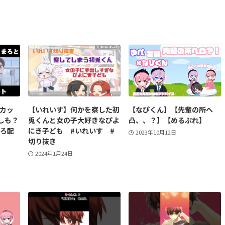
】カッ
【いれいす】何かを察した初
【なぴくん】【先輩の所へ
しも？
兎くんと女の子大好きなぴよ
凸、、？】【めるぷれ】
まろ配
にき子ども #いれいす #
2023年10月12日
切り抜き
2024年1月24日