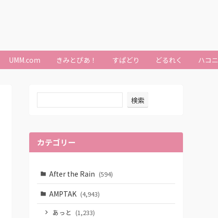
UMM.com
きみとぴあ！
すぱどり
どるれく
ハコ
検索
カテゴリー
After the Rain
(594)
AMPTAK
(4,943)
あっと
(1,233)