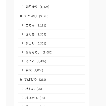
如月ゆう
(1,426)
すとぷり
(9,867)
ころん
(3,131)
さとみ
(1,357)
ジェル
(2,351)
ななもり。
(1,680)
るぅと
(3,487)
莉犬
(4,069)
すぱどり
(232)
柊れい
(25)
橘ほたる
(30)