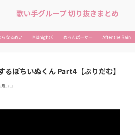
歌い手グループ 切り抜きまとめ
あらなるめい
Midnight 6
めろんぱーかー
After the Rain
るぽちいぬくん Part4【ぷりだむ】
年8月13日