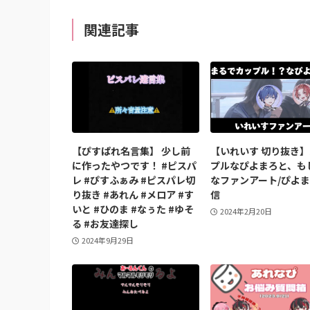
関連記事
【ぴすぱれ名言集】 少し前
【いれいす 切り抜き
に作ったやつです！ #ピスパ
プルなぴよまろと、も
レ #ぴすふぁみ #ピスパレ切
なファンアート/ぴよ
り抜き #あれん #メロア #す
信
いと #ひのま #なぅた #ゆそ
2024年2月20日
る #お友達探し
2024年9月29日