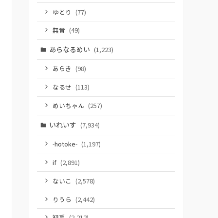
ゆとり
(77)
無音
(49)
あらなるめい
(1,223)
あらき
(98)
なるせ
(113)
めいちゃん
(257)
いれいす
(7,934)
-hotoke-
(1,197)
if
(2,891)
ないこ
(2,578)
りうら
(2,442)
初兎
(2,212)