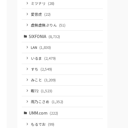
ミツナリ
(28)
愛音虎
(22)
虚無虚無ぷりん
(51)
SIXFONIA
(8,732)
LAN
(1,830)
いるま
(2,479)
すち
(2,549)
みこと
(3,209)
暇72
(1,523)
雨乃こさめ
(1,352)
UMM.com
(222)
もるでお
(99)