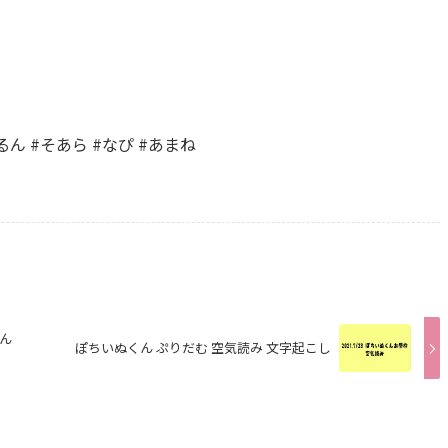
るん #そあら #なぴ #あまね
ん
ぽちいぬくん ぷりだむ 空気読み 文字起こし