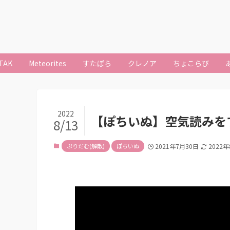
TAK
Meteorites
すたぽら
クレノア
ちょこらび
2022
【ぽちいぬ】空気読みをす
8/13
ぷりだむ(解散)
ぽちいぬ
2021年7月30日
2022