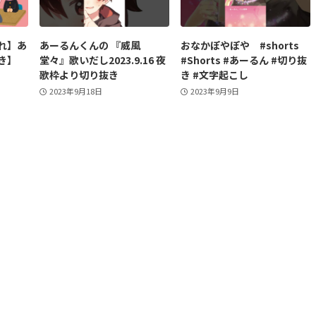
れ】あ
あーるんくんの 『威風
おなかぽやぽや #shorts
き】
堂々』歌いだし2023.9.16 夜
#Shorts #あーるん #切り抜
歌枠より切り抜き
き #文字起こし
2023年9月18日
2023年9月9日