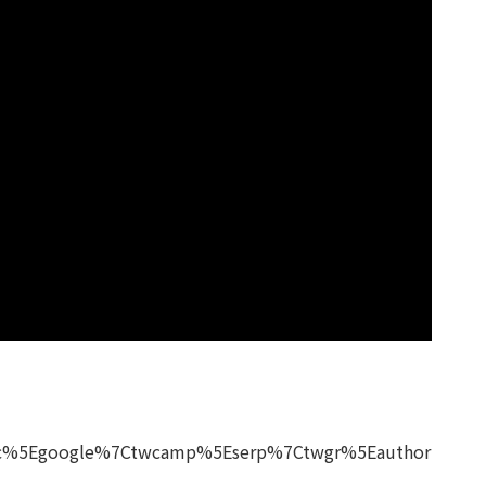
twsrc%5Egoogle%7Ctwcamp%5Eserp%7Ctwgr%5Eauthor