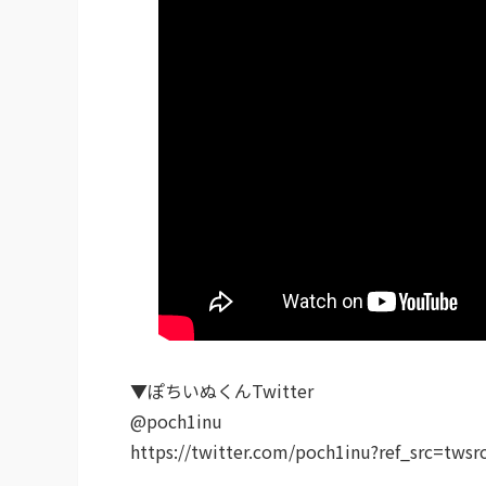
▼ぽちいぬくんTwitter
@poch1inu
https://twitter.com/poch1inu?ref_src=