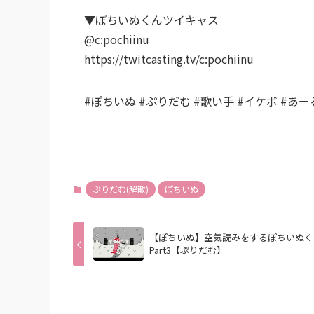
▼ぽちいぬくんツイキャス
@c:pochiinu
https://twitcasting.tv/c:pochiinu
#ぽちいぬ #ぷりだむ #歌い手 #イケボ #あー
ぷりだむ(解散)
ぽちいぬ
【ぽちいぬ】空気読みをするぽちいぬく
Part3【ぷりだむ】