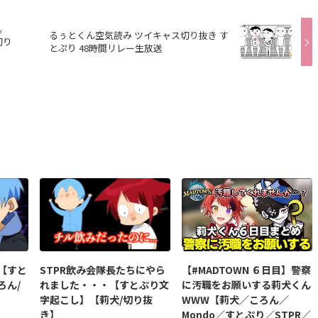
ん。
るぅとくん空気読み ツイキャス切り抜き す
切り
とぷり 48時間リレー生放送
【すと
STPR飲み会隊長たちにやら
【#MADTOWN ６日目】警察
ろん/
れました・・・【すとぷり文
に汚職をお願いする莉犬くん
字起こし】【莉犬/切り抜
WWW【莉犬／ころん／
き】
Mondo／すとぷり／STPR／