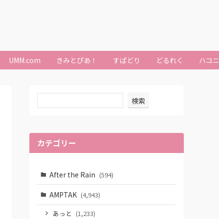
UMM.com
きみとぴあ！
すぱどり
どるれく
ハコ
検索
カテゴリー
After the Rain
(594)
AMPTAK
(4,943)
あっと
(1,233)