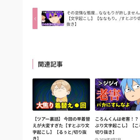
その怠惰な態度... ななもりが許しませ
【文字起こし】【ななもり。/すとぷり
抜き】
関連記事
【ツアー裏話】 今回の早着替
ころんくんは老害！？
えが大変すぎた【すとぷり文
ぷり文字起こし】【こ
字起こし】【るぅと/切り抜
切り抜き】
き】
2026年8月7日