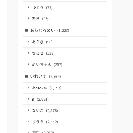
ゆとり
(77)
無音
(49)
あらなるめい
(1,223)
あらき
(98)
なるせ
(113)
めいちゃん
(257)
いれいす
(7,934)
-hotoke-
(1,197)
if
(2,891)
ないこ
(2,578)
りうら
(2,442)
初兎
(2,212)