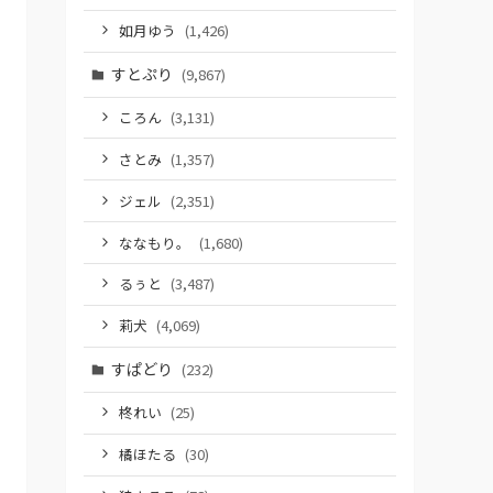
如月ゆう
(1,426)
すとぷり
(9,867)
ころん
(3,131)
さとみ
(1,357)
ジェル
(2,351)
ななもり。
(1,680)
るぅと
(3,487)
莉犬
(4,069)
すぱどり
(232)
柊れい
(25)
橘ほたる
(30)