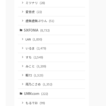
ミツナリ
(28)
愛音虎
(22)
虚無虚無ぷりん
(51)
SIXFONIA
(8,732)
LAN
(1,830)
いるま
(2,479)
すち
(2,549)
みこと
(3,209)
暇72
(1,523)
雨乃こさめ
(1,352)
UMM.com
(222)
もるでお
(99)