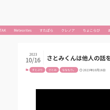
TAK
Meteorites
すたぽら
クレノア
ちょこらび
2023
さとみくんは他人の話
10/16
すとぷり
さとみ
ななもり。
2023年10月16日