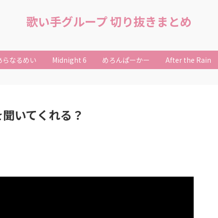
歌い手グループ 切り抜きまとめ
あらなるめい
Midnight 6
めろんぱーかー
After the Rain
を聞いてくれる？