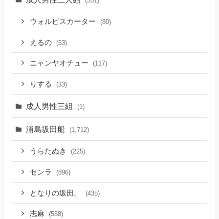
(351)
ウォルピスカーター
(80)
えるの
(53)
ニャンヤオチュー
(117)
りする
(33)
成人男性三組
(1)
浦島坂田船
(1,712)
うらたぬき
(225)
センラ
(896)
となりの坂田。
(435)
志麻
(558)