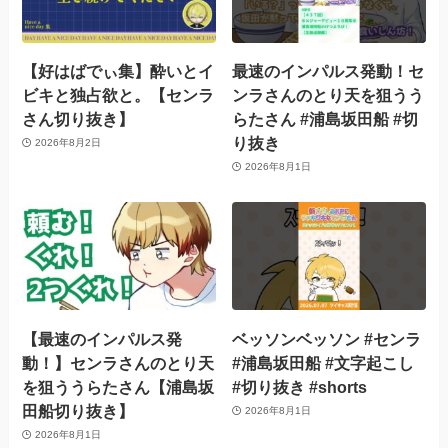
【好はばでぃ集】酔いとイ
最速のインパルス発動！セ
ビキと独占欲と。【センラ
ンラさんのとり天を狙うう
さん切り抜き】
らたさん #浦島坂田船 #切
り抜き
2026年8月2日
2026年8月1日
【最速のインパルス発
ベッソンベッソン #センラ
動！】センラさんのとり天
#浦島坂田船 #文字起こし
を狙ううらたさん【浦島坂
#切り抜き #shorts
田船切り抜き】
2026年8月1日
2026年8月1日