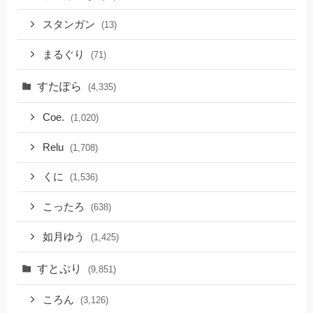
スタンガン
(13)
まるぐり
(71)
すたぽら
(4,335)
Coe.
(1,020)
Relu
(1,708)
くに
(1,536)
こったろ
(638)
如月ゆう
(1,425)
すとぷり
(9,851)
ころん
(3,126)