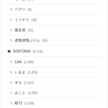
ベアー
(8)
ミツナリ
(28)
愛音虎
(22)
虚無虚無ぷりん
(51)
SIXFONIA
(8,718)
LAN
(1,828)
いるま
(2,476)
すち
(2,547)
みこと
(3,203)
暇72
(1,518)