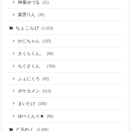
神童ゆづる
(21)
紫雲りん
(35)
ちょこらび
(1,653)
かにちゃん
(150)
さくらくん。
(98)
ちぐさくん
(766)
ふぇにくろ
(92)
ポケカメン
(513)
まいたけ
(180)
ゆぺくん☆★
(86)
どるれく
(2,095)