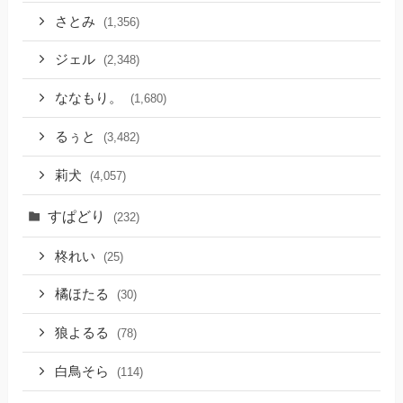
さとみ
(1,356)
ジェル
(2,348)
ななもり。
(1,680)
るぅと
(3,482)
莉犬
(4,057)
すぱどり
(232)
柊れい
(25)
橘ほたる
(30)
狼よるる
(78)
白鳥そら
(114)