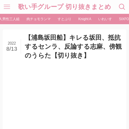
歌い手グループ 切り抜きまとめ
人男性三人組
肉チョモランマ
すとぷり
Knight A
いれいす
SIXFO
【浦島坂田船】キレる坂田、抵抗
2022
するセンラ、反論する志麻、傍観
8/13
のうらた【切り抜き】