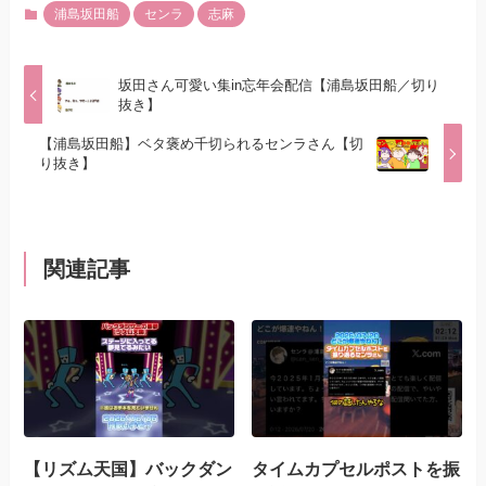
浦島坂田船
センラ
志麻
坂田さん可愛い集in忘年会配信【浦島坂田船／切り
抜き】
【浦島坂田船】ベタ褒め千切られるセンラさん【切
り抜き】
関連記事
【リズム天国】バックダン
タイムカプセルポストを振