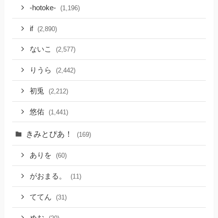
-hotoke-
(1,196)
if
(2,890)
ないこ
(2,577)
りうら
(2,442)
初兎
(2,212)
悠佑
(1,441)
きみとぴあ！
(169)
ありを
(60)
がおまる。
(11)
ててん
(31)
めお