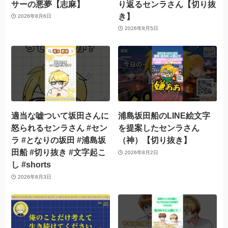
サーの悪夢【志麻】
り返るセンラさん【切り抜
き】
2026年8月6日
2026年8月5日
適当な嘘ついて坂田さんに
浦島坂田船のLINE絵文字
怒られるセンラさん #セン
を提案したセンラさん
ラ #となりの坂田 #浦島坂
（神）【切り抜き】
田船 #切り抜き #文字起こ
2026年8月2日
し #shorts
2026年8月3日