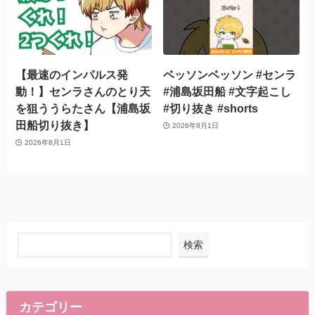
【最速のインパルス発
ベッソンベッソン #センラ
動！】センラさんのとり天
#浦島坂田船 #文字起こし
を狙ううらたさん【浦島坂
#切り抜き #shorts
田船切り抜き】
2026年8月1日
2026年8月1日
検索
カテゴリー