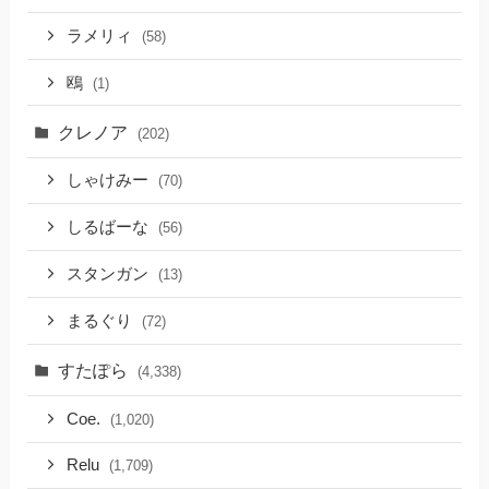
ラメリィ
(58)
鴎
(1)
クレノア
(202)
しゃけみー
(70)
しるばーな
(56)
スタンガン
(13)
まるぐり
(72)
すたぽら
(4,338)
Coe.
(1,020)
Relu
(1,709)