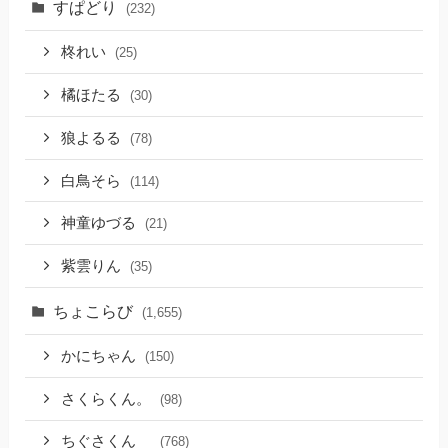
すぱどり
(232)
柊れい
(25)
橘ほたる
(30)
狼よるる
(78)
白鳥そら
(114)
神童ゆづる
(21)
紫雲りん
(35)
ちょこらび
(1,655)
かにちゃん
(150)
さくらくん。
(98)
ちぐさくん
(768)