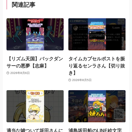
関連記事
【リズム天国】バックダン
タイムカプセルポストを振
サーの悪夢【志麻】
り返るセンラさん【切り抜
き】
2026年8月6日
2026年8月5日
適当な嘘ついて坂田さんに
浦島坂田船のLINE絵文字