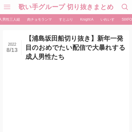
歌い手グループ 切り抜きまとめ
人男性三人組
肉チョモランマ
すとぷり
Knight A
いれいす
SIXFO
【浦島坂田船切り抜き】新年一発
2022
目のおめでたい配信で大暴れする
8/13
成人男性たち