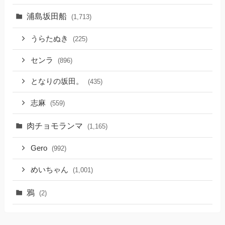
浦島坂田船
(1,713)
うらたぬき
(225)
センラ
(896)
となりの坂田。
(435)
志麻
(559)
肉チョモランマ
(1,165)
Gero
(992)
めいちゃん
(1,001)
鴉
(2)