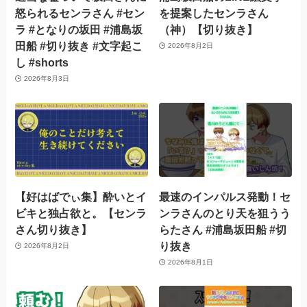
怒られるセンラさん #セン
を提案したセンラさん
ラ #となりの坂田 #浦島坂
（神）【切り抜き】
田船 #切り抜き #文字起こ
2026年8月2日
し #shorts
2026年8月3日
【好はばでぃ集】酔いとイ
最速のインパルス発動！セ
ビキと独占欲と。【センラ
ンラさんのとり天を狙うう
さん切り抜き】
らたさん #浦島坂田船 #切
り抜き
2026年8月2日
2026年8月1日