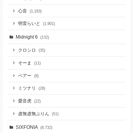
心音
(1,183)
明雷らいと
(1,901)
Midnight 6
(132)
クロシロ
(35)
そーま
(11)
ベアー
(8)
ミツナリ
(28)
愛音虎
(22)
虚無虚無ぷりん
(51)
SIXFONIA
(8,732)