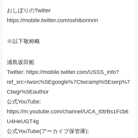
おしぼりのTwitter
https://mobile.twitter.com/oshiborinrin
※以下敬称略
浦島坂田船
Twitter: https://mobile.twitter.com/USSS_info?
ref_src=twsrc%5Egoogle%7Ctwcamp%5Eserp%7
Ctwgr%5Eauthor
公式YouTube:
https://m.youtube.com/channel/UCA_t0trBs1Fcb6
U4HeUGT4g
公式YouTube(アーカイブ保管庫):