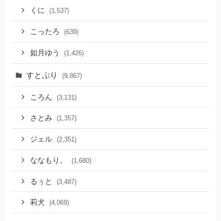
くに
(1,537)
こったろ
(639)
如月ゆう
(1,426)
すとぷり
(9,867)
ころん
(3,131)
さとみ
(1,357)
ジェル
(2,351)
ななもり。
(1,680)
るぅと
(3,487)
莉犬
(4,069)