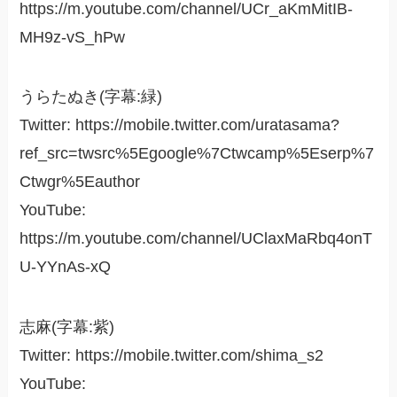
https://m.youtube.com/channel/UCr_aKmMitIB-
MH9z-vS_hPw
うらたぬき(字幕:緑)
Twitter: https://mobile.twitter.com/uratasama?
ref_src=twsrc%5Egoogle%7Ctwcamp%5Eserp%7
Ctwgr%5Eauthor
YouTube:
https://m.youtube.com/channel/UClaxMaRbq4onT
U-YYnAs-xQ
志麻(字幕:紫)
Twitter: https://mobile.twitter.com/shima_s2
YouTube: