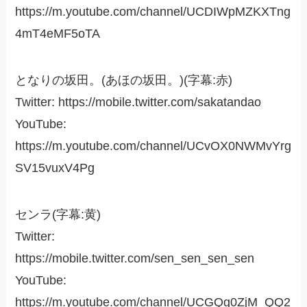
https://m.youtube.com/channel/UCDIWpMZKXTng
4mT4eMF5oTA
となりの坂田。(あほの坂田。)(字幕:赤)
Twitter: https://mobile.twitter.com/sakatandao
YouTube:
https://m.youtube.com/channel/UCvOX0NWMvYrg
SV15vuxV4Pg
センラ(字幕:黄)
Twitter:
https://mobile.twitter.com/sen_sen_sen_sen
YouTube:
https://m.youtube.com/channel/UCGQg0ZjM_QQ2