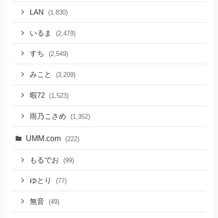
LAN
(1,830)
いるま
(2,479)
すち
(2,549)
みこと
(3,209)
暇72
(1,523)
雨乃こさめ
(1,352)
UMM.com
(222)
もるでお
(99)
ゆとり
(77)
無音
(49)