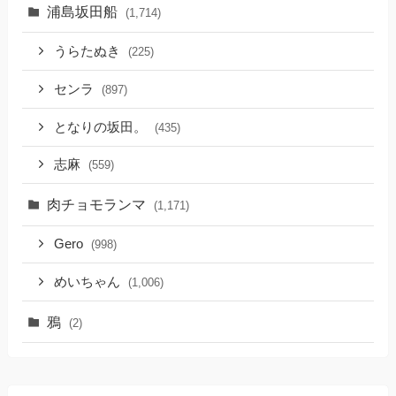
浦島坂田船
(1,714)
うらたぬき
(225)
センラ
(897)
となりの坂田。
(435)
志麻
(559)
肉チョモランマ
(1,171)
Gero
(998)
めいちゃん
(1,006)
鴉
(2)