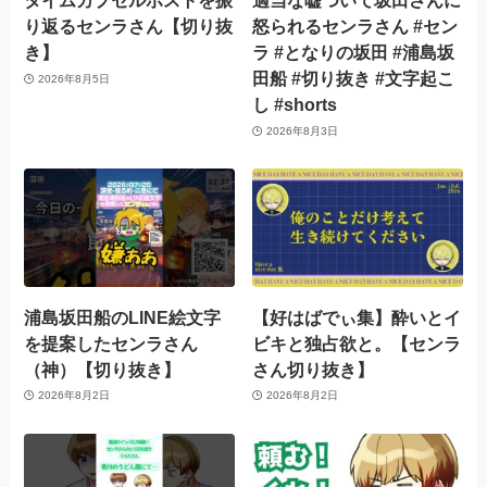
タイムカプセルポストを振
適当な嘘ついて坂田さんに
り返るセンラさん【切り抜
怒られるセンラさん #セン
き】
ラ #となりの坂田 #浦島坂
田船 #切り抜き #文字起こ
2026年8月5日
し #shorts
2026年8月3日
浦島坂田船のLINE絵文字
【好はばでぃ集】酔いとイ
を提案したセンラさん
ビキと独占欲と。【センラ
（神）【切り抜き】
さん切り抜き】
2026年8月2日
2026年8月2日