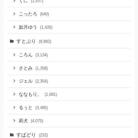
くに
(1,537)
こったろ
(640)
如月ゆう
(1,426)
すとぷり
(9,882)
ころん
(3,134)
さとみ
(1,358)
ジェル
(2,354)
ななもり。
(1,681)
るぅと
(3,495)
莉犬
(4,075)
すぱどり
(232)