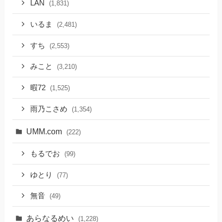
LAN
(1,831)
いるま
(2,481)
すち
(2,553)
みこと
(3,210)
暇72
(1,525)
雨乃こさめ
(1,354)
UMM.com
(222)
もるでお
(99)
ゆとり
(77)
無音
(49)
あらなるめい
(1,228)