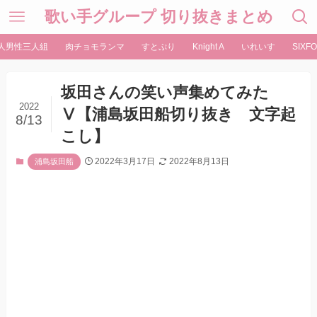
歌い手グループ 切り抜きまとめ
人男性三人組
肉チョモランマ
すとぷり
Knight A
いれいす
SIXFO
坂田さんの笑い声集めてみた
2022
Ⅴ【浦島坂田船切り抜き 文字起
8/13
こし】
2022年3月17日
2022年8月13日
浦島坂田船