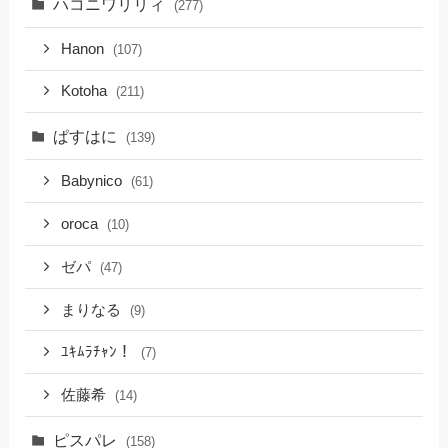
ハコニワリリィ
(277)
Hanon
(107)
Kotoha
(211)
ぱすはに
(139)
Babynico
(61)
oroca
(10)
ゼパ
(47)
まりなる
(9)
ﾕｷﾑﾗﾁｬﾝ！
(7)
佐藤希
(14)
ピスパレ
(158)