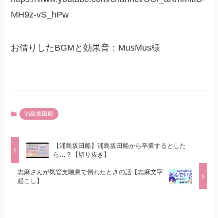
MH9z-vS_hPw
お借りしたBGMと効果音：MusMus様
浦島坂田船
【浦島坂田船】浦島坂田船から卒業するとした
ら…？【切り抜き】
志麻さんが気管支喘息で倒れたときの話【志麻文字
起こし】