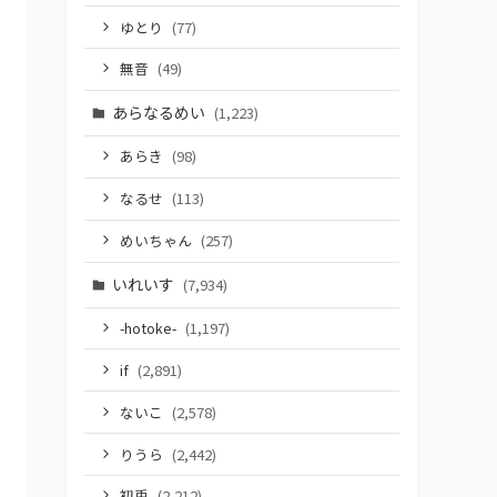
ゆとり
(77)
無音
(49)
あらなるめい
(1,223)
あらき
(98)
なるせ
(113)
めいちゃん
(257)
いれいす
(7,934)
-hotoke-
(1,197)
if
(2,891)
ないこ
(2,578)
りうら
(2,442)
初兎
(2,212)