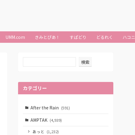
UMM.com
きみとぴあ！
すぱどり
どるれく
ハコ
検索
カテゴリー
After the Rain
(591)
AMPTAK
(4,939)
あっと
(1,232)