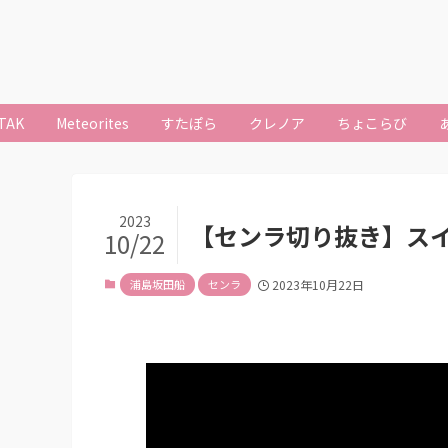
TAK
Meteorites
すたぽら
クレノア
ちょこらび
2023
【センラ切り抜き】ス
10/22
浦島坂田船
センラ
2023年10月22日