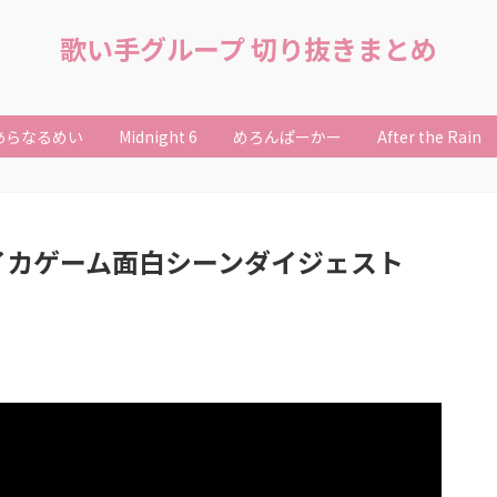
歌い手グループ 切り抜きまとめ
あらなるめい
Midnight 6
めろんぱーかー
After the Rain
イカゲーム面白シーンダイジェスト