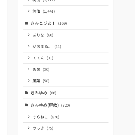
悠佑
(1,441)
きみとぴあ！
(169)
ありを
(60)
がおまる。
(11)
ててん
(31)
めお
(20)
凪葉
(58)
きみゆめ
(66)
きみゆめ(解散)
(720)
そらねこ
(676)
のっき
(75)