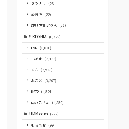
ミツナリ
(28)
愛音虎
(22)
虚無虚無ぷりん
(51)
SIXFONIA
(8,725)
LAN
(1,830)
いるま
(2,477)
すち
(2,548)
みこと
(3,207)
暇72
(1,521)
雨乃こさめ
(1,350)
UMM.com
(222)
もるでお
(99)