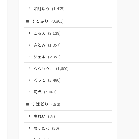
如月ゆう
(1,425)
すとぷり
(9,861)
ころん
(3,128)
さとみ
(1,357)
ジェル
(2,351)
ななもり。
(1,680)
るぅと
(3,486)
莉犬
(4,064)
すぱどり
(232)
柊れい
(25)
橘ほたる
(30)