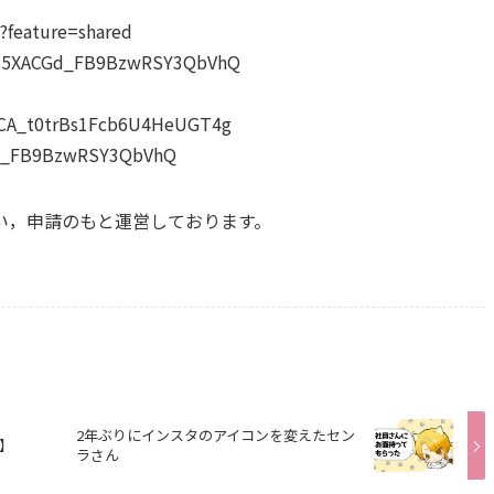
?feature=shared
&t=5XACGd_FB9BzwRSY3QbVhQ
UCA_t0trBs1Fcb6U4HeUGT4g
CGd_FB9BzwRSY3QbVhQ
い，申請のもと運営しております。
2年ぶりにインスタのアイコンを変えたセン
】
ラさん