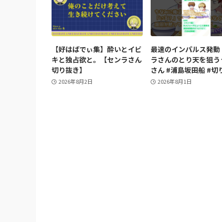
【好はばでぃ集】酔いとイビ
最速のインパルス発動
キと独占欲と。【センラさん
ラさんのとり天を狙う
切り抜き】
さん #浦島坂田船 #切
2026年8月2日
2026年8月1日