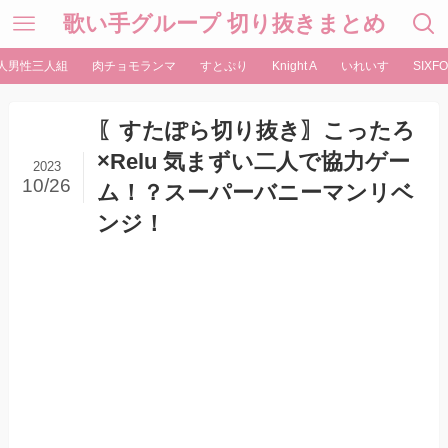
歌い手グループ 切り抜きまとめ
人男性三人組
肉チョモランマ
すとぷり
Knight A
いれいす
SIXFO
〖すたぽら切り抜き〗こったろ
×Relu 気まずい二人で協力ゲー
2023
10/26
ム！？スーパーバニーマンリベ
ンジ！