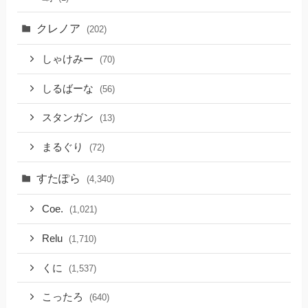
クレノア
(202)
しゃけみー
(70)
しるばーな
(56)
スタンガン
(13)
まるぐり
(72)
すたぽら
(4,340)
Coe.
(1,021)
Relu
(1,710)
くに
(1,537)
こったろ
(640)