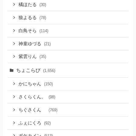
橘ほたる
(30)
狼よるる
(78)
白鳥そら
(114)
神童ゆづる
(21)
紫雲りん
(35)
ちょこらび
(1,656)
かにちゃん
(150)
さくらくん。
(98)
ちぐさくん
(769)
ふぇにくろ
(92)
ポケカメン
(513)