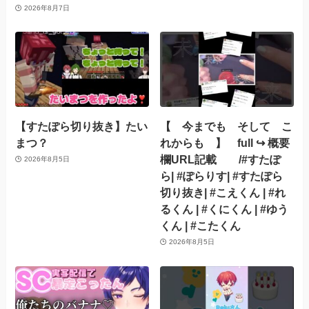
2026年8月7日
【すたぽら切り抜き】たい
【 今までも そして こ
まつ？
れからも 】 full ↪︎ 概要
欄URL記載 /#すたぽ
2026年8月5日
ら| #ぽらりす| #すたぽら
切り抜き| #こえくん | #れ
るくん | #くにくん | #ゆう
くん | #こたくん
2026年8月5日