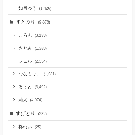
如月ゆう
(1,426)
すとぷり
(9,878)
ころん
(3,133)
さとみ
(1,358)
ジェル
(2,354)
ななもり。
(1,681)
るぅと
(3,492)
莉犬
(4,074)
すぱどり
(232)
柊れい
(25)