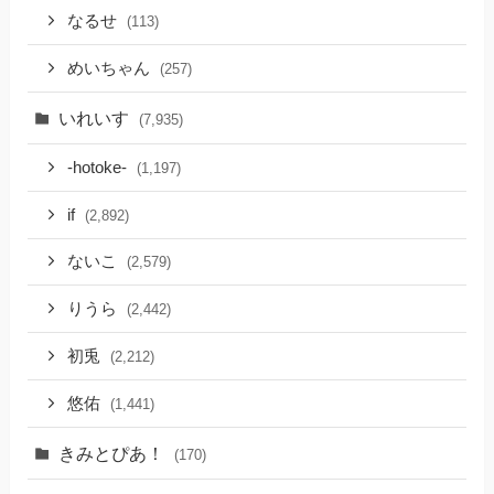
なるせ
(113)
めいちゃん
(257)
いれいす
(7,935)
-hotoke-
(1,197)
if
(2,892)
ないこ
(2,579)
りうら
(2,442)
初兎
(2,212)
悠佑
(1,441)
きみとぴあ！
(170)