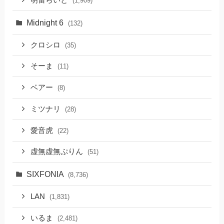
(1,909)
Midnight 6
(132)
クロシロ
(35)
そーま
(11)
ベアー
(8)
ミツナリ
(28)
愛音虎
(22)
虚無虚無ぷりん
(51)
SIXFONIA
(8,736)
LAN
(1,831)
いるま
(2,481)