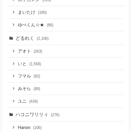
まいたけ
(180)
ゆぺくん☆★
(86)
どるれく
(2,106)
アオト
(263)
いと
(1,558)
フマル
(82)
みそら
(90)
ユニ
(434)
ハコニワリリィ
(276)
Hanon
(106)