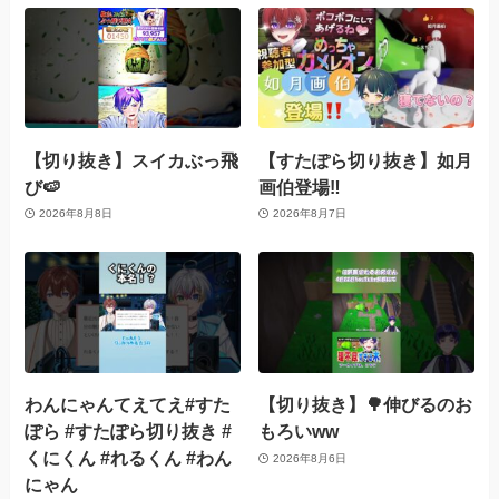
【切り抜き】スイカぶっ飛
【すたぽら切り抜き】如月
び🍉
画伯登場‼️
2026年8月8日
2026年8月7日
わんにゃんてえてえ#すた
【切り抜き】🌳伸びるのお
ぽら #すたぽら切り抜き #
もろいww
くにくん #れるくん #わん
2026年8月6日
にゃん