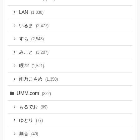
LAN
(1,830)
いるま
(2,477)
すち
(2,548)
みこと
(3,207)
暇72
(1,521)
雨乃こさめ
(1,350)
UMM.com
(222)
もるでお
(99)
ゆとり
(77)
無音
(49)