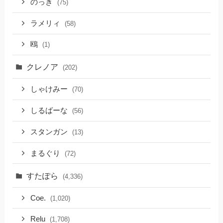
のっき
(75)
ラメリィ
(58)
鴎
(1)
クレノア
(202)
しゃけみー
(70)
しるばーな
(56)
スタンガン
(13)
まるぐり
(72)
すたぽら
(4,336)
Coe.
(1,020)
Relu
(1,708)