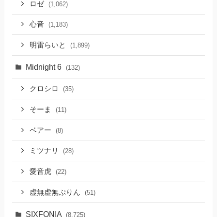
ロゼ
(1,062)
心音
(1,183)
明雷らいと
(1,899)
Midnight 6
(132)
クロシロ
(35)
そーま
(11)
ベアー
(8)
ミツナリ
(28)
愛音虎
(22)
虚無虚無ぷりん
(51)
SIXFONIA
(8,725)