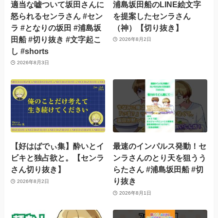
適当な嘘ついて坂田さんに
浦島坂田船のLINE絵文字
怒られるセンラさん #セン
を提案したセンラさん
ラ #となりの坂田 #浦島坂
（神）【切り抜き】
田船 #切り抜き #文字起こ
2026年8月2日
し #shorts
2026年8月3日
【好はばでぃ集】酔いとイ
最速のインパルス発動！セ
ビキと独占欲と。【センラ
ンラさんのとり天を狙うう
さん切り抜き】
らたさん #浦島坂田船 #切
り抜き
2026年8月2日
2026年8月1日