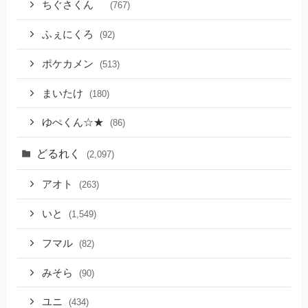
ちぐさくん
(767)
ふぇにくろ
(92)
ポケカメン
(513)
まいたけ
(180)
ゆぺくん☆★
(86)
どるれく
(2,097)
アオト
(263)
いと
(1,549)
フマル
(82)
みそら
(90)
ユニ
(434)