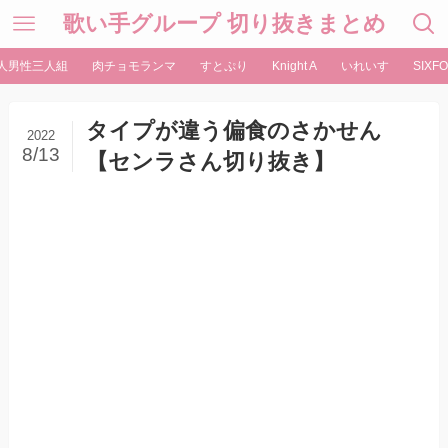
歌い手グループ 切り抜きまとめ
人男性三人組
肉チョモランマ
すとぷり
Knight A
いれいす
SIXFO
タイプが違う偏食のさかせん
2022
8/13
【センラさん切り抜き】