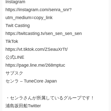
Instagram
https://instagram.com/senra_snr?
utm_medium=copy_link
Twit Casting
https://twitcasting.tv/sen_sen_sen_sen
TikTok
https://vt.tiktok.com/ZSeauXrTt/
公式LINE
https://page.line.me/268mptuc
サブスク
センラ – TuneCore Japan
・センラさんが所属しているグループです！
浦島坂田船Twitter