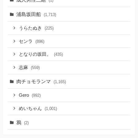
(1)
浦島坂田船
(1,713)
うらたぬき
(225)
センラ
(896)
となりの坂田。
(435)
志麻
(559)
肉チョモランマ
(1,165)
Gero
(992)
めいちゃん
(1,001)
鴉
(2)