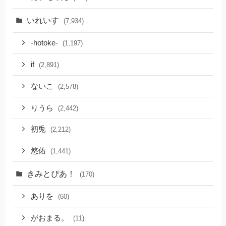
いれいす
(7,934)
-hotoke-
(1,197)
if
(2,891)
ないこ
(2,578)
りうら
(2,442)
初兎
(2,212)
悠佑
(1,441)
きみとぴあ！
(170)
ありを
(60)
がおまる。
(11)