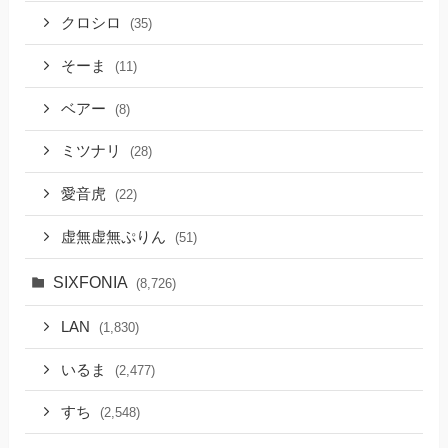
クロシロ
(35)
そーま
(11)
ベアー
(8)
ミツナリ
(28)
愛音虎
(22)
虚無虚無ぷりん
(51)
SIXFONIA
(8,726)
LAN
(1,830)
いるま
(2,477)
すち
(2,548)