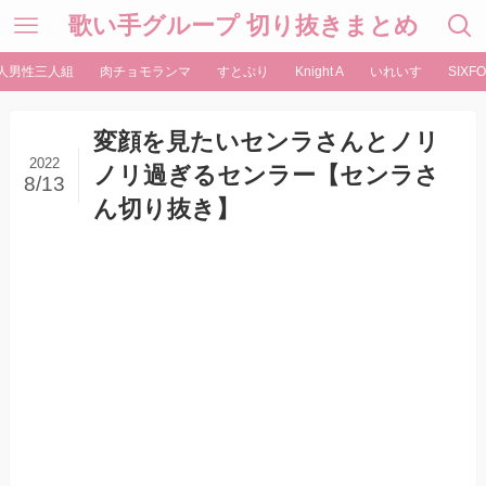
歌い手グループ 切り抜きまとめ
人男性三人組
肉チョモランマ
すとぷり
Knight A
いれいす
SIXFO
変顔を見たいセンラさんとノリ
2022
ノリ過ぎるセンラー【センラさ
8/13
ん切り抜き】