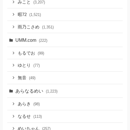
みこと
(3,207)
暇72
(1,521)
雨乃こさめ
(1,351)
UMM.com
(222)
もるでお
(99)
ゆとり
(77)
無音
(49)
あらなるめい
(1,223)
あらき
(98)
なるせ
(113)
めいちゃん
(257)