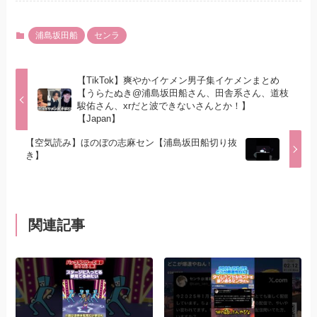
浦島坂田船
センラ
【TikTok】爽やかイケメン男子集イケメンまとめ
【うらたぬき@浦島坂田船さん、田舎系さん、道枝
駿佑さん、xrだと波できないさんとか！】
【Japan】
【空気読み】ほのぼの志麻セン【浦島坂田船切り抜
き】
関連記事