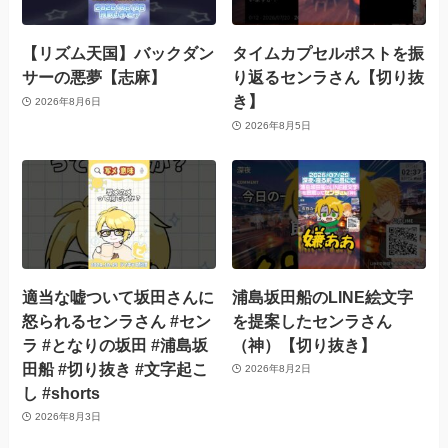
【リズム天国】バックダン
タイムカプセルポストを振
サーの悪夢【志麻】
り返るセンラさん【切り抜
き】
2026年8月6日
2026年8月5日
適当な嘘ついて坂田さんに
浦島坂田船のLINE絵文字
怒られるセンラさん #セン
を提案したセンラさん
ラ #となりの坂田 #浦島坂
（神）【切り抜き】
田船 #切り抜き #文字起こ
2026年8月2日
し #shorts
2026年8月3日