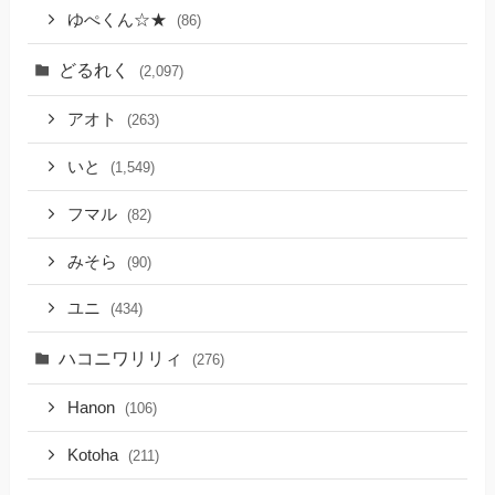
ゆぺくん☆★
(86)
どるれく
(2,097)
アオト
(263)
いと
(1,549)
フマル
(82)
みそら
(90)
ユニ
(434)
ハコニワリリィ
(276)
Hanon
(106)
Kotoha
(211)