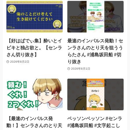
【好はばでぃ集】酔いとイ
最速のインパルス発動！セ
ビキと独占欲と。【センラ
ンラさんのとり天を狙うう
さん切り抜き】
らたさん #浦島坂田船 #切
り抜き
2026年8月2日
2026年8月1日
【最速のインパルス発
ベッソンベッソン #センラ
動！】センラさんのとり天
#浦島坂田船 #文字起こし