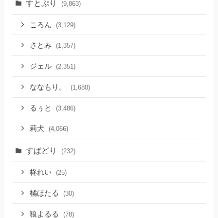
すとぷり
(9,863)
ころん
(3,129)
さとみ
(1,357)
ジェル
(2,351)
ななもり。
(1,680)
るぅと
(3,486)
莉犬
(4,066)
すぱどり
(232)
柊れい
(25)
橘ほたる
(30)
狼よるる
(78)