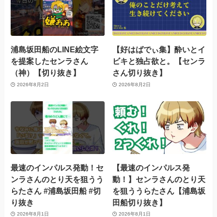
浦島坂田船のLINE絵文字
【好はばでぃ集】酔いとイ
を提案したセンラさん
ビキと独占欲と。【センラ
（神）【切り抜き】
さん切り抜き】
2026年8月2日
2026年8月2日
最速のインパルス発動！セ
【最速のインパルス発
ンラさんのとり天を狙うう
動！】センラさんのとり天
らたさん #浦島坂田船 #切
を狙ううらたさん【浦島坂
り抜き
田船切り抜き】
2026年8月1日
2026年8月1日