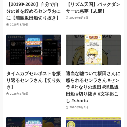
【2019▶︎2020】自分で自
【リズム天国】バックダン
分の首を絞めるセンラおに
サーの悪夢【志麻】
に【浦島坂田船切り抜き】
2026年8月6日
2026年8月9日
タイムカプセルポストを振
適当な嘘ついて坂田さんに
り返るセンラさん【切り抜
怒られるセンラさん #セン
き】
ラ #となりの坂田 #浦島坂
田船 #切り抜き #文字起こ
2026年8月5日
し #shorts
2026年8月3日