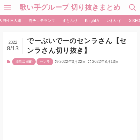
歌い手グループ 切り抜きまとめ
人男性三人組
肉チョモランマ
すとぷり
Knight A
いれいす
SIXFO
でーぶいでーのセンラさん【セ
2022
8/13
ンラさん切り抜き】
2022年3月22日
2022年8月13日
浦島坂田船
センラ