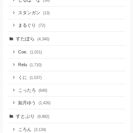
(56)
スタンガン
(13)
まるぐり
(72)
すたぽら
(4,340)
Coe.
(1,021)
Relu
(1,710)
くに
(1,537)
こったろ
(640)
如月ゆう
(1,426)
すとぷり
(9,882)
ころん
(3,134)