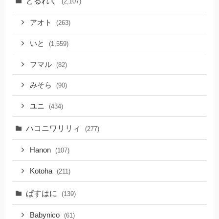
どるれく
(2,107)
アオト
(263)
いと
(1,559)
フマル
(82)
みそら
(90)
ユニ
(434)
ハコニワリリィ
(277)
Hanon
(107)
Kotoha
(211)
ぱすはに
(139)
Babynico
(61)