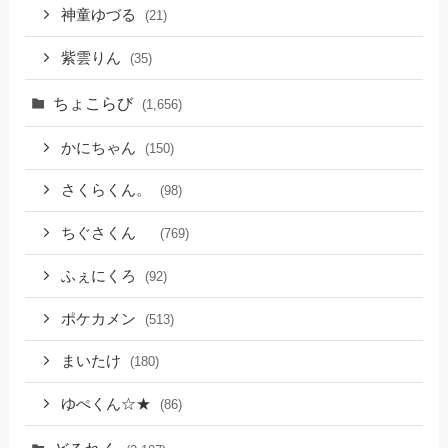
神童ゆづる
(21)
紫雲りん
(35)
ちょこらび
(1,656)
かにちゃん
(150)
さくらくん。
(98)
ちぐさくん
(769)
ふぇにくろ
(92)
ポケカメン
(513)
まいたけ
(180)
ゆぺくん☆★
(86)