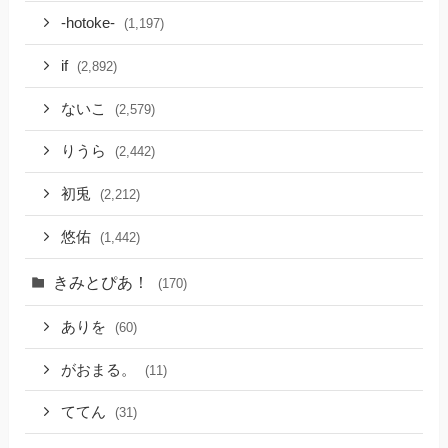
-hotoke-
(1,197)
if
(2,892)
ないこ
(2,579)
りうら
(2,442)
初兎
(2,212)
悠佑
(1,442)
きみとぴあ！
(170)
ありを
(60)
がおまる。
(11)
ててん
(31)