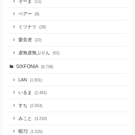
そーま
(11)
ベアー
(8)
ミツナリ
(28)
愛音虎
(22)
虚無虚無ぷりん
(51)
SIXFONIA
(8,739)
LAN
(1,831)
いるま
(2,481)
すち
(2,553)
みこと
(3,210)
暇72
(1,525)