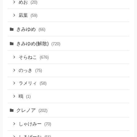
めお
(20)
凪葉
(59)
きみゆめ
(66)
きみゆめ(解散)
(720)
そらねこ
(676)
のっき
(75)
ラメリィ
(58)
鴎
(1)
クレノア
(202)
しゃけみー
(70)
しるばーな