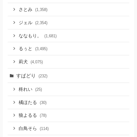
さとみ
(1,358)
ジェル
(2,354)
ななもり。
(1,681)
るぅと
(3,495)
莉犬
(4,075)
すぱどり
(232)
柊れい
(25)
橘ほたる
(30)
狼よるる
(78)
白鳥そら
(114)