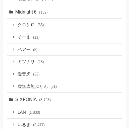
Midnight 6
(132)
クロシロ
(35)
そーま
(11)
ベアー
(8)
ミツナリ
(28)
愛音虎
(22)
虚無虚無ぷりん
(51)
SIXFONIA
(8,725)
LAN
(1,830)
いるま
(2,477)