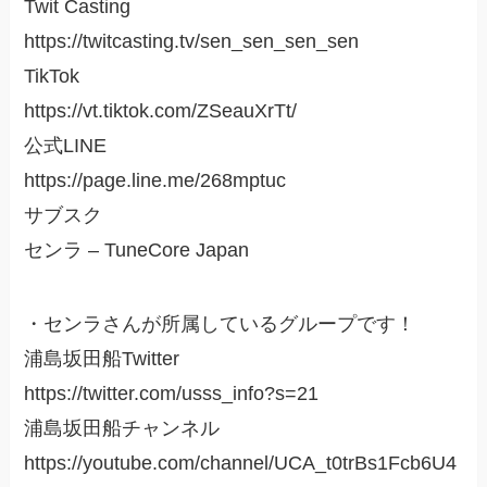
Twit Casting
https://twitcasting.tv/sen_sen_sen_sen
TikTok
https://vt.tiktok.com/ZSeauXrTt/
公式LINE
https://page.line.me/268mptuc
サブスク
センラ – TuneCore Japan
・センラさんが所属しているグループです！
浦島坂田船Twitter
https://twitter.com/usss_info?s=21
浦島坂田船チャンネル
https://youtube.com/channel/UCA_t0trBs1Fcb6U4