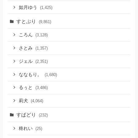
如月ゆう
(1,425)
すとぷり
(9,861)
ころん
(3,128)
さとみ
(1,357)
ジェル
(2,351)
ななもり。
(1,680)
るぅと
(3,486)
莉犬
(4,064)
すぱどり
(232)
柊れい
(25)