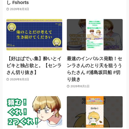
し #shorts
2026年8月3日
【好はばでぃ集】酔いとイ
最速のインパルス発動！セ
ビキと独占欲と。【センラ
ンラさんのとり天を狙うう
さん切り抜き】
らたさん #浦島坂田船 #切
り抜き
2026年8月2日
2026年8月1日