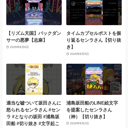
【リズム天国】バックダン
タイムカプセルポストを振
サーの悪夢【志麻】
り返るセンラさん【切り抜
き】
2026年8月6日
2026年8月5日
適当な嘘ついて坂田さんに
浦島坂田船のLINE絵文字
怒られるセンラさん #セン
を提案したセンラさん
ラ #となりの坂田 #浦島坂
（神）【切り抜き】
田船 #切り抜き #文字起こ
2026年8月2日