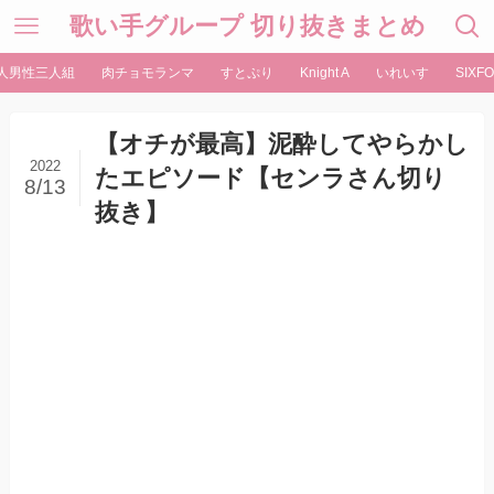
歌い手グループ 切り抜きまとめ
人男性三人組
肉チョモランマ
すとぷり
Knight A
いれいす
SIXFO
【オチが最高】泥酔してやらかし
2022
たエピソード【センラさん切り
8/13
抜き】