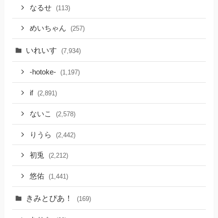
なるせ
(113)
めいちゃん
(257)
いれいす
(7,934)
-hotoke-
(1,197)
if
(2,891)
ないこ
(2,578)
りうら
(2,442)
初兎
(2,212)
悠佑
(1,441)
きみとぴあ！
(169)