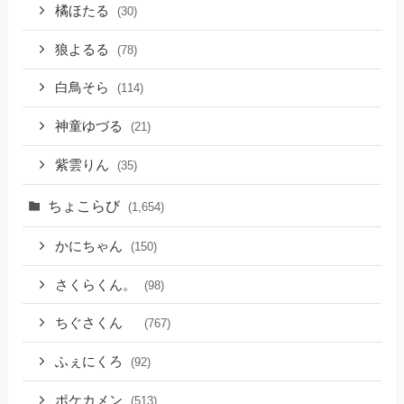
橘ほたる
(30)
狼よるる
(78)
白鳥そら
(114)
神童ゆづる
(21)
紫雲りん
(35)
ちょこらび
(1,654)
かにちゃん
(150)
さくらくん。
(98)
ちぐさくん
(767)
ふぇにくろ
(92)
ポケカメン
(513)