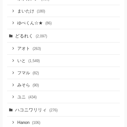
まいたけ
(180)
ゆぺくん☆★
(86)
どるれく
(2,097)
アオト
(263)
いと
(1,549)
フマル
(82)
みそら
(90)
ユニ
(434)
ハコニワリリィ
(276)
Hanon
(106)