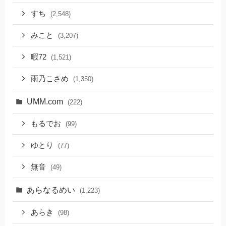
すち
(2,548)
みこと
(3,207)
暇72
(1,521)
雨乃こさめ
(1,350)
UMM.com
(222)
もるでお
(99)
ゆとり
(77)
無音
(49)
あらなるめい
(1,223)
あらき
(98)