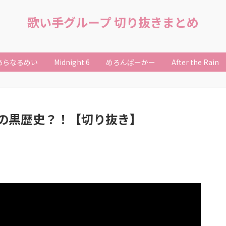
歌い手グループ 切り抜きまとめ
あらなるめい
Midnight 6
めろんぱーかー
After the Rain
の黒歴史？！【切り抜き】