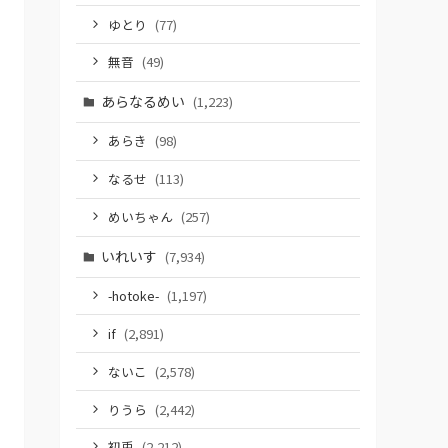
ゆとり
(77)
無音
(49)
あらなるめい
(1,223)
あらき
(98)
なるせ
(113)
めいちゃん
(257)
いれいす
(7,934)
-hotoke-
(1,197)
if
(2,891)
ないこ
(2,578)
りうら
(2,442)
初兎
(2,212)