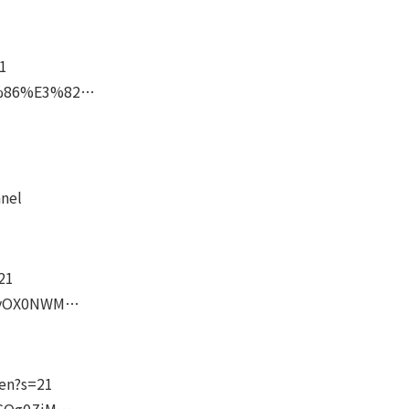
21
81%86%E3%82…
nel
21
UCvOX0NWM…
sen?s=21
UCGQg0ZjM…