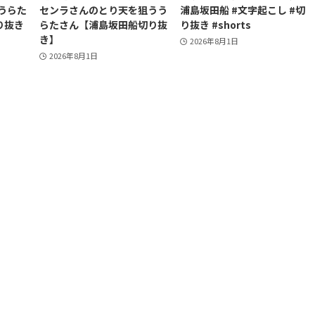
うらた
センラさんのとり天を狙うう
浦島坂田船 #文字起こし #切
り抜き
らたさん【浦島坂田船切り抜
り抜き #shorts
き】
2026年8月1日
2026年8月1日