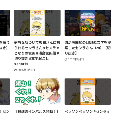
を振り
適当な嘘ついて坂田さんに怒
浦島坂田船のLINE絵文字を提
抜き】
られるセンラさん #センラ #
案したセンラさん（神）【切
となりの坂田 #浦島坂田船 #
り抜き】
切り抜き #文字起こし
2026年8月2日
#shorts
2026年8月3日
！セン
【最速のインパルス発動！】
ベッソンベッソン #センラ #