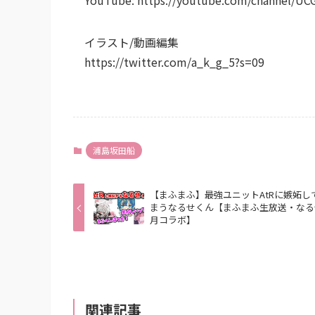
イラスト/動画編集
https://twitter.com/a_k_g_5?s=09
浦島坂田船
【まふまふ】最強ユニットAtRに嫉妬し
まうなるせくん【まふまふ生放送・なる
月コラボ】
関連記事