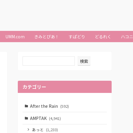
UMM.com
きみとぴあ！
すぱどり
どるれく
ハコ
検索
カテゴリー
After the Rain
(592)
AMPTAK
(4,941)
あっと
(1,233)