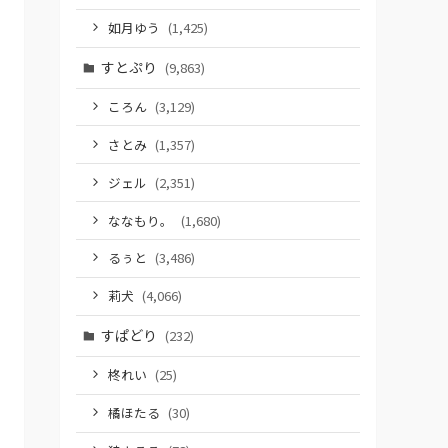
如月ゆう
(1,425)
すとぷり
(9,863)
ころん
(3,129)
さとみ
(1,357)
ジェル
(2,351)
ななもり。
(1,680)
るぅと
(3,486)
莉犬
(4,066)
すぱどり
(232)
柊れい
(25)
橘ほたる
(30)