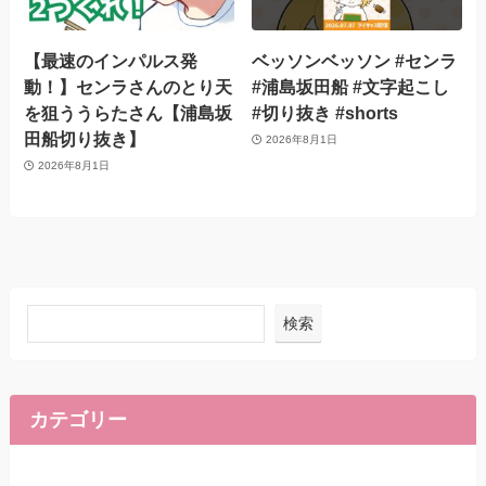
【最速のインパルス発
ベッソンベッソン #センラ
動！】センラさんのとり天
#浦島坂田船 #文字起こし
を狙ううらたさん【浦島坂
#切り抜き #shorts
田船切り抜き】
2026年8月1日
2026年8月1日
検索
カテゴリー