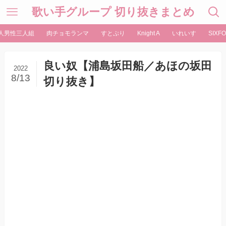
歌い手グループ 切り抜きまとめ
人男性三人組
肉チョモランマ
すとぷり
Knight A
いれいす
SIXFO
良い奴【浦島坂田船／あほの坂田
2022
8/13
切り抜き】