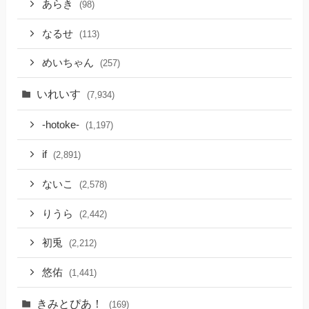
あらき
(98)
なるせ
(113)
めいちゃん
(257)
いれいす
(7,934)
-hotoke-
(1,197)
if
(2,891)
ないこ
(2,578)
りうら
(2,442)
初兎
(2,212)
悠佑
(1,441)
きみとぴあ！
(169)