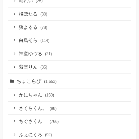
柊れい
(25)
橘ほたる
(30)
狼よるる
(78)
白鳥そら
(114)
神童ゆづる
(21)
紫雲りん
(35)
ちょこらび
(1,653)
かにちゃん
(150)
さくらくん。
(98)
ちぐさくん
(766)
ふぇにくろ
(92)