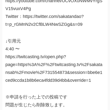
https://youtube.com/channel/UCvOX0NWMvYrgS
V15vuxV4Pg
Twitter：https://twitter.com/sakatandao?
t=p_rGMnN2v2CfBLW4NwSZGg&s=09
↓引用元
4:40 〜
https://twitcasting.tv/open.php?
page=https%3A%2F%2Ftwitcasting.tv%2Fsakata
nsab%2Fmovie%2F731554873&session=bbe6e1
ced9ccda1b8b6eca4fdd39d4bb&override=1
※申請を行った上での投稿です
問題が生じたら削除致します。