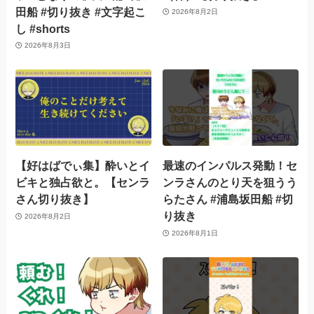
田船 #切り抜き #文字起こ
2026年8月2日
し #shorts
2026年8月3日
【好はばでぃ集】酔いとイ
最速のインパルス発動！セ
ビキと独占欲と。【センラ
ンラさんのとり天を狙うう
さん切り抜き】
らたさん #浦島坂田船 #切
り抜き
2026年8月2日
2026年8月1日