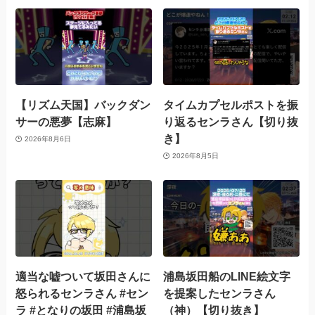
【リズム天国】バックダン
タイムカプセルポストを振
サーの悪夢【志麻】
り返るセンラさん【切り抜
き】
2026年8月6日
2026年8月5日
適当な嘘ついて坂田さんに
浦島坂田船のLINE絵文字
怒られるセンラさん #セン
を提案したセンラさん
ラ #となりの坂田 #浦島坂
（神）【切り抜き】