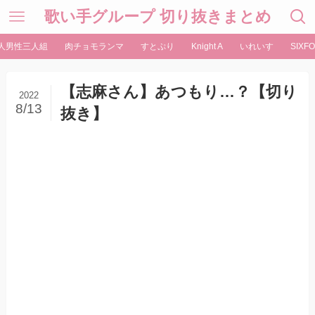
歌い手グループ 切り抜きまとめ
人男性三人組
肉チョモランマ
すとぷり
Knight A
いれいす
SIXFO
【志麻さん】あつもり…？【切り
2022
8/13
抜き】