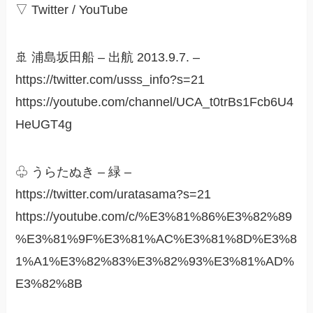
▽ Twitter / YouTube
🚢 浦島坂田船 – 出航 2013.9.7. –
https://twitter.com/usss_info?s=21
https://youtube.com/channel/UCA_t0trBs1Fcb6U4
HeUGT4g
♧ うらたぬき – 緑 –
https://twitter.com/uratasama?s=21
https://youtube.com/c/%E3%81%86%E3%82%89
%E3%81%9F%E3%81%AC%E3%81%8D%E3%8
1%A1%E3%82%83%E3%82%93%E3%81%AD%
E3%82%8B