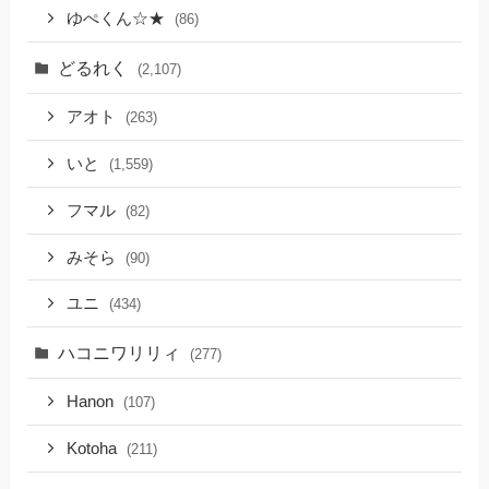
ゆぺくん☆★
(86)
どるれく
(2,107)
アオト
(263)
いと
(1,559)
フマル
(82)
みそら
(90)
ユニ
(434)
ハコニワリリィ
(277)
Hanon
(107)
Kotoha
(211)