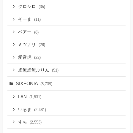
クロシロ
(35)
そーま
(11)
ベアー
(8)
ミツナリ
(28)
愛音虎
(22)
虚無虚無ぷりん
(51)
SIXFONIA
(8,739)
LAN
(1,831)
いるま
(2,481)
すち
(2,553)