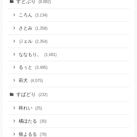
すとぷり
(9,882)
ころん
(3,134)
さとみ
(1,358)
ジェル
(2,354)
ななもり。
(1,681)
るぅと
(3,495)
莉犬
(4,075)
すぱどり
(232)
柊れい
(25)
橘ほたる
(30)
狼よるる
(78)