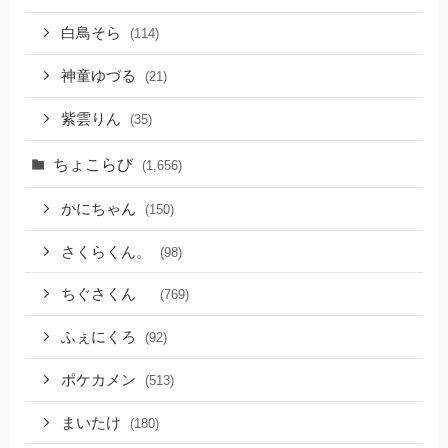
白鳥そら
(114)
神童ゆづる
(21)
紫雲りん
(35)
ちょこらび
(1,656)
かにちゃん
(150)
さくらくん。
(98)
ちぐさくん
(769)
ふぇにくろ
(92)
ポケカメン
(513)
まいたけ
(180)