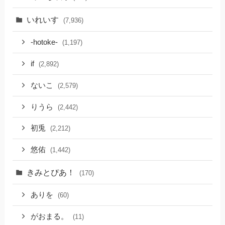
いれいす
(7,936)
-hotoke-
(1,197)
if
(2,892)
ないこ
(2,579)
りうら
(2,442)
初兎
(2,212)
悠佑
(1,442)
きみとぴあ！
(170)
ありを
(60)
がおまる。
(11)