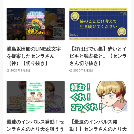
浦島坂田船のLINE絵文字
【好はばでぃ集】酔いとイ
を提案したセンラさん
ビキと独占欲と。【センラ
（神）【切り抜き】
さん切り抜き】
2026年8月2日
2026年8月2日
最速のインパルス発動！セ
【最速のインパルス発
ンラさんのとり天を狙うう
動！】センラさんのとり天