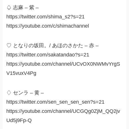
♤ 志麻 – 紫 –
https://twitter.com/shima_s2?s=21
https://youtube.com/c/shimachannel
♡ となりの坂田。/ あほのさかた – 赤 –
https://twitter.com/sakatandao?s=21
https://youtube.com/channel/UCvOX0NWMvYrgS
V15vuxV4Pg
♢ センラ – 黄 –
https://twitter.com/sen_sen_sen_sen?s=21
https://youtube.com/channel/UCGQg0ZjM_QQ2jv
Ud5j9Fp-Q