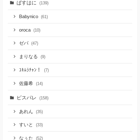
ぱすはに
(139)
Babynico
(61)
oroca
(10)
ゼパ
(47)
まりなる
(9)
ﾕｷﾑﾗﾁｬﾝ！
(7)
佐藤希
(14)
ピスパレ
(158)
あれん
(35)
すいと
(33)
なぅた
(52)