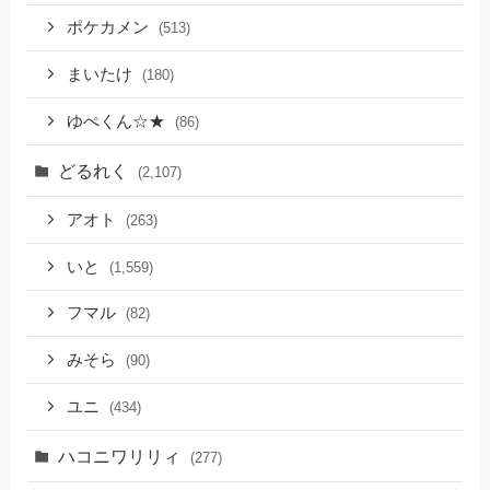
ポケカメン
(513)
まいたけ
(180)
ゆぺくん☆★
(86)
どるれく
(2,107)
アオト
(263)
いと
(1,559)
フマル
(82)
みそら
(90)
ユニ
(434)
ハコニワリリィ
(277)