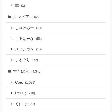
鴎
(1)
クレノア
(202)
しゃけみー
(70)
しるばーな
(56)
スタンガン
(13)
まるぐり
(72)
すたぽら
(4,340)
Coe.
(1,021)
Relu
(1,710)
くに
(1,537)