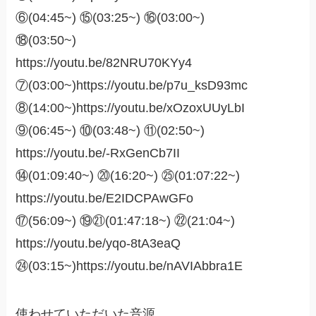
⑥(04:45~) ⑮(03:25~) ⑯(03:00~)
⑱(03:50~)
https://youtu.be/82NRU70KYy4
⑦(03:00~)https://youtu.be/p7u_ksD93mc
⑧(14:00~)https://youtu.be/xOzoxUUyLbI
⑨(06:45~) ⑩(03:48~) ⑪(02:50~)
https://youtu.be/-RxGenCb7II
⑭(01:09:40~) ⑳(16:20~) ㉕(01:07:22~)
https://youtu.be/E2IDCPAwGFo
⑰(56:09~) ⑲㉑(01:47:18~) ㉒(21:04~)
https://youtu.be/yqo-8tA3eaQ
㉔(03:15~)https://youtu.be/nAVIAbbra1E
使わせていただいた音源