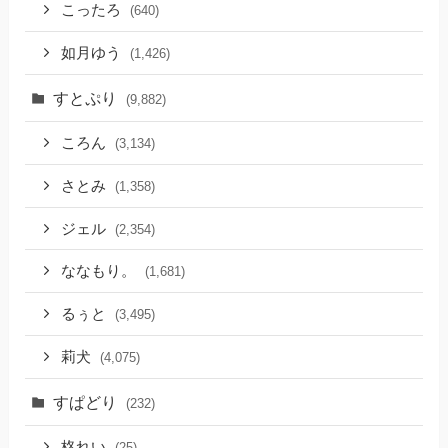
こったろ
(640)
如月ゆう
(1,426)
すとぷり
(9,882)
ころん
(3,134)
さとみ
(1,358)
ジェル
(2,354)
ななもり。
(1,681)
るぅと
(3,495)
莉犬
(4,075)
すぱどり
(232)
柊れい
(25)