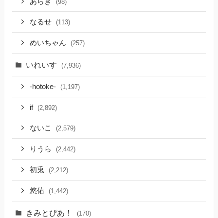
あらき
(98)
なるせ
(113)
めいちゃん
(257)
いれいす
(7,936)
-hotoke-
(1,197)
if
(2,892)
ないこ
(2,579)
りうら
(2,442)
初兎
(2,212)
悠佑
(1,442)
きみとぴあ！
(170)