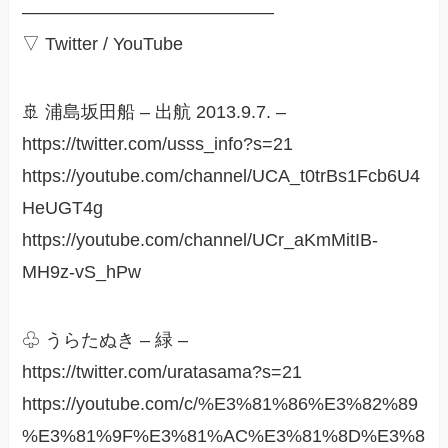
——————————————
▽ Twitter / YouTube
🚢 浦島坂田船 – 出航 2013.9.7. –
https://twitter.com/usss_info?s=21
https://youtube.com/channel/UCA_t0trBs1Fcb6U4
HeUGT4g
https://youtube.com/channel/UCr_aKmMitIB-
MH9z-vS_hPw
♧ うらたぬき – 緑 –
https://twitter.com/uratasama?s=21
https://youtube.com/c/%E3%81%86%E3%82%89
%E3%81%9F%E3%81%AC%E3%81%8D%E3%8