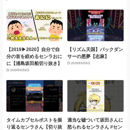
【2019▶︎2020】自分で自
【リズム天国】バックダン
分の首を絞めるセンラおに
サーの悪夢【志麻】
に【浦島坂田船切り抜き】
2026年8月6日
2026年8月9日
タイムカプセルポストを振
適当な嘘ついて坂田さんに
り返るセンラさん【切り抜
怒られるセンラさん #セン