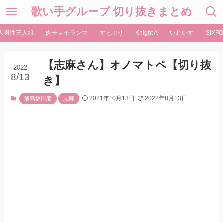
歌い手グループ 切り抜きまとめ
人男性三人組
肉チョモランマ
すとぷり
Knight A
いれいす
SIXFO
【志麻さん】オノマトペ【切り抜
2022
8/13
き】
2021年10月13日
2022年8月13日
浦島坂田船
志麻