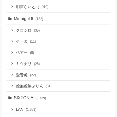
明雷らいと
(1,910)
Midnight 6
(132)
クロシロ
(35)
そーま
(11)
ベアー
(8)
ミツナリ
(28)
愛音虎
(22)
虚無虚無ぷりん
(51)
SIXFONIA
(8,739)
LAN
(1,831)