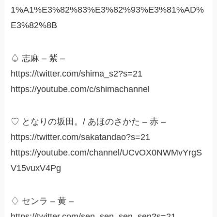
1%A1%E3%82%83%E3%82%93%E3%81%AD%
E3%82%8B
♤ 志麻 – 紫 –
https://twitter.com/shima_s2?s=21
https://youtube.com/c/shimachannel
♡ となりの坂田。/ あほのさかた – 赤 –
https://twitter.com/sakatandao?s=21
https://youtube.com/channel/UCvOX0NWMvYrgS
V15vuxV4Pg
♢ センラ – 黄 –
https://twitter.com/sen_sen_sen_sen?s=21