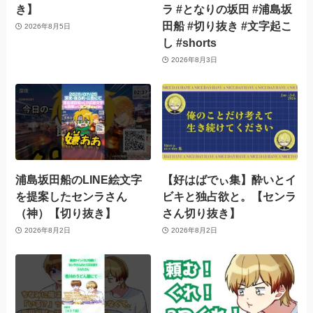
き】
ラ #となりの坂田 #浦島坂
田船 #切り抜き #文字起こ
2026年8月5日
し #shorts
2026年8月3日
浦島坂田船のLINE絵文字
【好はばでぃ集】酔いとイ
を提案したセンラさん
ビキと独占欲と。【センラ
（神）【切り抜き】
さん切り抜き】
2026年8月2日
2026年8月2日