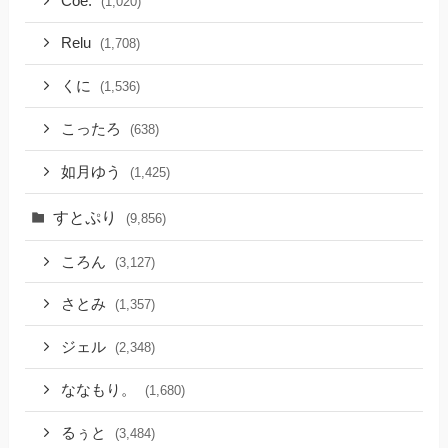
Coe.
(1,020)
Relu
(1,708)
くに
(1,536)
こったろ
(638)
如月ゆう
(1,425)
すとぷり
(9,856)
ころん
(3,127)
さとみ
(1,357)
ジェル
(2,348)
ななもり。
(1,680)
るぅと
(3,484)