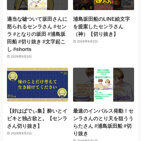
適当な嘘ついて坂田さんに
浦島坂田船のLINE絵文字
怒られるセンラさん #セン
を提案したセンラさん
ラ #となりの坂田 #浦島坂
（神）【切り抜き】
田船 #切り抜き #文字起こ
2026年8月2日
し #shorts
2026年8月3日
【好はばでぃ集】酔いとイ
最速のインパルス発動！セ
ビキと独占欲と。【センラ
ンラさんのとり天を狙うう
さん切り抜き】
らたさん #浦島坂田船 #切
り抜き
2026年8月2日
2026年8月1日