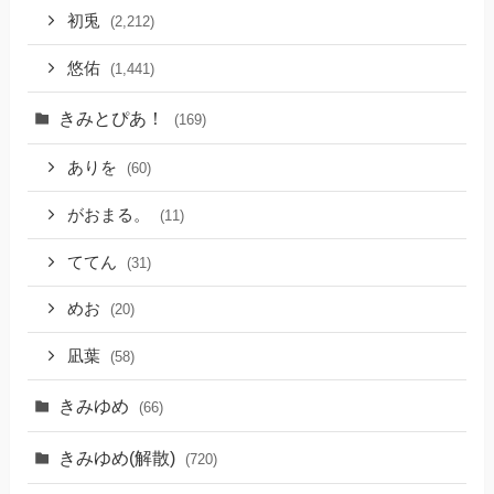
初兎
(2,212)
悠佑
(1,441)
きみとぴあ！
(169)
ありを
(60)
がおまる。
(11)
ててん
(31)
めお
(20)
凪葉
(58)
きみゆめ
(66)
きみゆめ(解散)
(720)