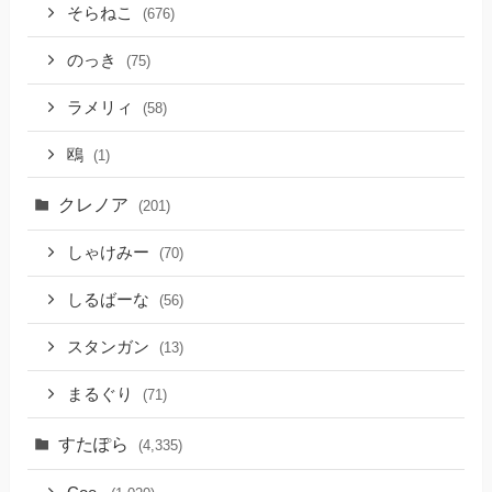
そらねこ
(676)
のっき
(75)
ラメリィ
(58)
鴎
(1)
クレノア
(201)
しゃけみー
(70)
しるばーな
(56)
スタンガン
(13)
まるぐり
(71)
すたぽら
(4,335)