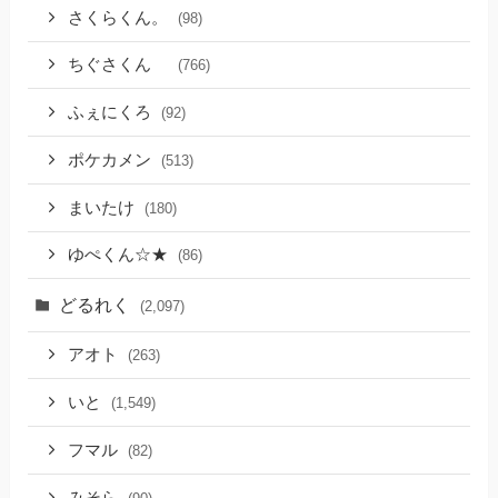
さくらくん。
(98)
ちぐさくん
(766)
ふぇにくろ
(92)
ポケカメン
(513)
まいたけ
(180)
ゆぺくん☆★
(86)
どるれく
(2,097)
アオト
(263)
いと
(1,549)
フマル
(82)
みそら