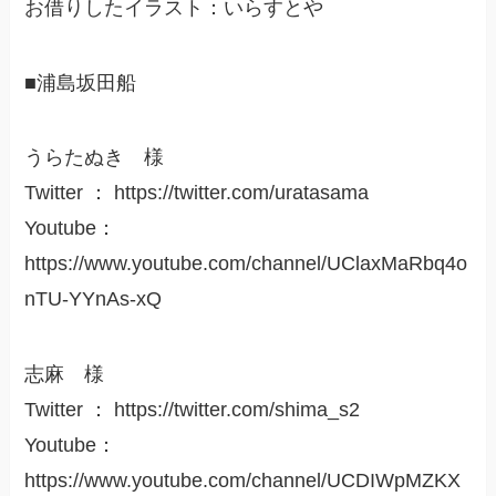
お借りしたイラスト：いらすとや
■浦島坂田船
うらたぬき 様
Twitter ： https://twitter.com/uratasama
Youtube：
https://www.youtube.com/channel/UClaxMaRbq4o
nTU-YYnAs-xQ
志麻 様
Twitter ： https://twitter.com/shima_s2
Youtube：
https://www.youtube.com/channel/UCDIWpMZKX