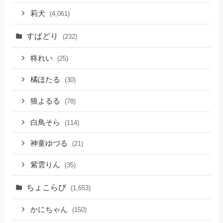
莉犬
(4,061)
すぱどり
(232)
柊れい
(25)
橘ほたる
(30)
狼よるる
(78)
白鳥そら
(114)
神童ゆづる
(21)
紫雲りん
(35)
ちょこらび
(1,653)
かにちゃん
(150)