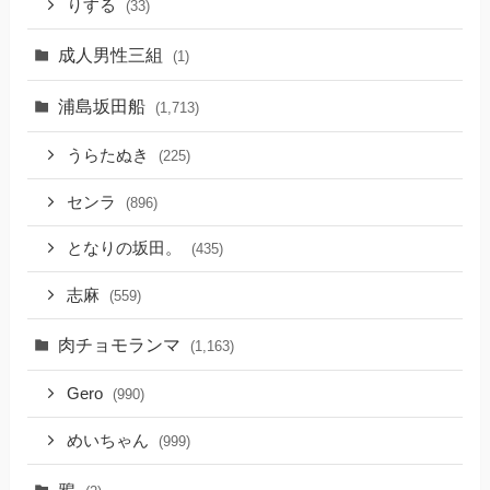
りする
(33)
成人男性三組
(1)
浦島坂田船
(1,713)
うらたぬき
(225)
センラ
(896)
となりの坂田。
(435)
志麻
(559)
肉チョモランマ
(1,163)
Gero
(990)
めいちゃん
(999)
鴉