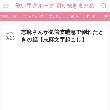
歌い手グループ 切り抜きまとめ
人男性三人組
肉チョモランマ
すとぷり
Knight A
いれいす
SIXFO
志麻さんが気管支喘息で倒れたと
2022
8/13
きの話【志麻文字起こし】