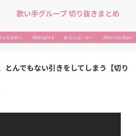
歌い手グループ 切り抜きまとめ
あらなるめい
Midnight 6
めろんぱーかー
After the Rain
、とんでもない引きをしてしまう【切り
日