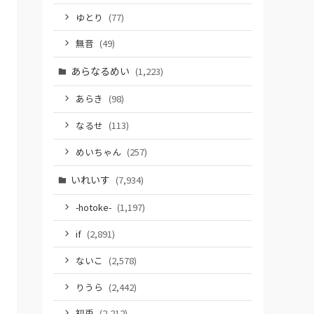
ゆとり
(77)
無音
(49)
あらなるめい
(1,223)
あらき
(98)
なるせ
(113)
めいちゃん
(257)
いれいす
(7,934)
-hotoke-
(1,197)
if
(2,891)
ないこ
(2,578)
りうら
(2,442)
初兎
(2,212)