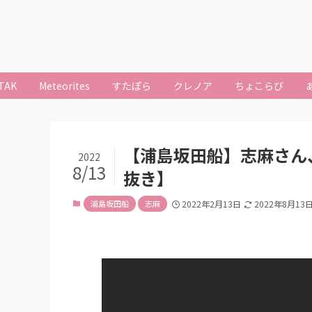
TAK
Meteorites
すたぽら
クレノア
ちょこらび
【浦島坂田船】志麻さん
2022
8/13
抜き】
浦島坂田船
志麻
2022年2月13日
2022年8月13