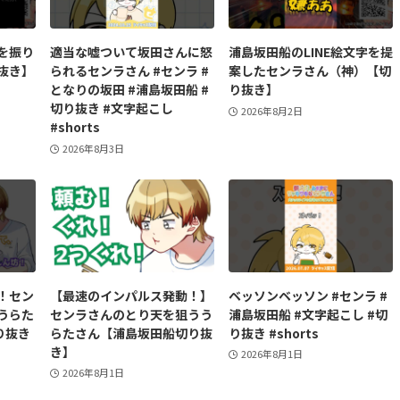
を振り
適当な嘘ついて坂田さんに怒
浦島坂田船のLINE絵文字を提
抜き】
られるセンラさん #センラ #
案したセンラさん（神）【切
となりの坂田 #浦島坂田船 #
り抜き】
切り抜き #文字起こし
2026年8月2日
#shorts
2026年8月3日
！セン
【最速のインパルス発動！】
ベッソンベッソン #センラ #
うらた
センラさんのとり天を狙うう
浦島坂田船 #文字起こし #切
り抜き
らたさん【浦島坂田船切り抜
り抜き #shorts
き】
2026年8月1日
2026年8月1日