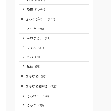
悠佑
(1,441)
きみとぴあ！
(169)
ありを
(60)
がおまる。
(11)
ててん
(31)
めお
(20)
凪葉
(58)
きみゆめ
(66)
きみゆめ(解散)
(720)
そらねこ
(676)
のっき
(75)