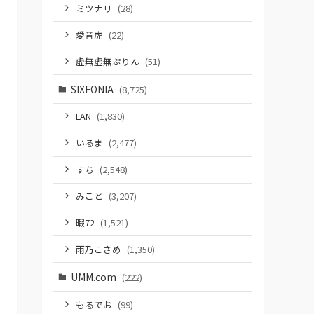
ミツナリ
(28)
愛音虎
(22)
虚無虚無ぷりん
(51)
SIXFONIA
(8,725)
LAN
(1,830)
いるま
(2,477)
すち
(2,548)
みこと
(3,207)
暇72
(1,521)
雨乃こさめ
(1,350)
UMM.com
(222)
もるでお
(99)