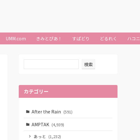
UMM.com
きみとぴあ！
すぱどり
どるれく
ハコ
検索
カテゴリー
After the Rain
(591)
AMPTAK
(4,939)
あっと
(1,232)