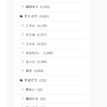
如月ゆう
(1,425)
すとぷり
(9,861)
ころん
(3,128)
さとみ
(1,357)
ジェル
(2,351)
ななもり。
(1,680)
るぅと
(3,486)
莉犬
(4,064)
すぱどり
(232)
柊れい
(25)
橘ほたる
(30)