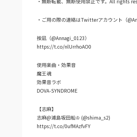
・無断転載、無断使用禁止です。All rights rese
・ご用の際の連絡はTwitterアカウント（@An
按凪（@Annagi_0123）
https://t.co/nlUrrhoAO0
使用楽曲・効果音
魔王魂
効果音ラボ
DOVA-SYNDROME
【志麻】
志麻@浦島坂田船♔ (@shima_s2)
https://t.co/0ufMAzfvFY