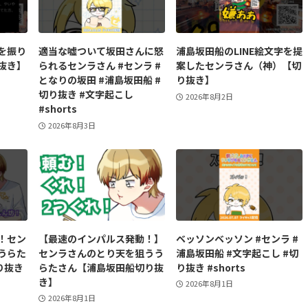
を振り
適当な嘘ついて坂田さんに怒
浦島坂田船のLINE絵文字を提
抜き】
られるセンラさん #センラ #
案したセンラさん（神）【切
となりの坂田 #浦島坂田船 #
り抜き】
切り抜き #文字起こし
2026年8月2日
#shorts
2026年8月3日
！セン
【最速のインパルス発動！】
ベッソンベッソン #センラ #
うらた
センラさんのとり天を狙うう
浦島坂田船 #文字起こし #切
り抜き
らたさん【浦島坂田船切り抜
り抜き #shorts
き】
2026年8月1日
2026年8月1日