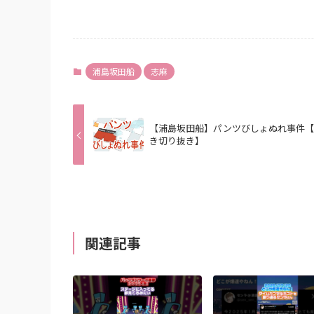
浦島坂田船
志麻
【浦島坂田船】パンツびしょぬれ事件
き切り抜き】
関連記事