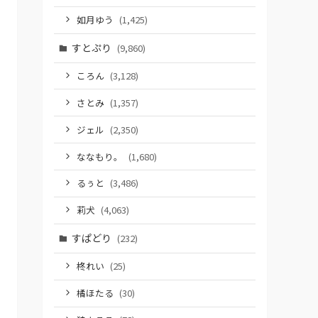
如月ゆう
(1,425)
すとぷり
(9,860)
ころん
(3,128)
さとみ
(1,357)
ジェル
(2,350)
ななもり。
(1,680)
るぅと
(3,486)
莉犬
(4,063)
すぱどり
(232)
柊れい
(25)
橘ほたる
(30)