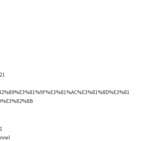
21
E3%82%89%E3%81%9F%E3%81%AC%E3%81%8D%E3%81
D%E3%82%8B
1
nnel