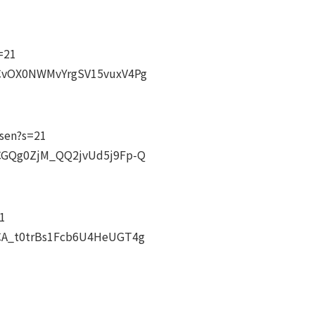
=21
UCvOX0NWMvYrgSV15vuxV4Pg
_sen?s=21
UCGQg0ZjM_QQ2jvUd5j9Fp-Q
1
UCA_t0trBs1Fcb6U4HeUGT4g