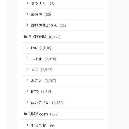
ミツナリ
(28)
愛音虎
(22)
虚無虚無ぷりん
(51)
SIXFONIA
(8,724)
LAN
(1,830)
いるま
(2,476)
すち
(2,547)
みこと
(3,207)
暇72
(1,521)
雨乃こさめ
(1,350)
UMM.com
(222)
もるでお
(99)