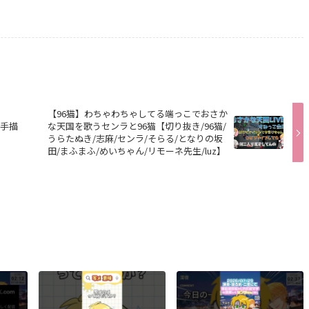
【96猫】わちゃわちゃしてる端っこでおさか
【手描
な天国を歌うセンラと96猫【切り抜き/96猫/
うらたぬき/志麻/センラ/そらる/となりの坂
田/まふまふ/めいちゃん/リモーネ先生/luz】