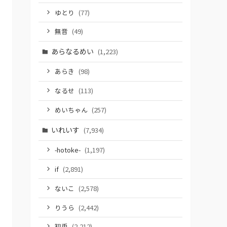
ゆとり
(77)
無音
(49)
あらなるめい
(1,223)
あらき
(98)
なるせ
(113)
めいちゃん
(257)
いれいす
(7,934)
-hotoke-
(1,197)
if
(2,891)
ないこ
(2,578)
りうら
(2,442)
初兎
(2,212)