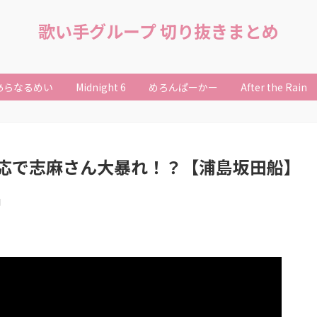
歌い手グループ 切り抜きまとめ
あらなるめい
Midnight 6
めろんぱーかー
After the Rain
応で志麻さん大暴れ！？【浦島坂田船】
日