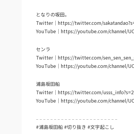
となりの坂田。
Twitter｜https://twitter.com/sakatandao?s
YouTube｜https://youtube.com/channel/
センラ
Twitter｜https://twitter.com/sen_sen_sen
YouTube｜https://youtube.com/channel/
浦島坂田船
Twitter｜https://twitter.com/usss_info?s=2
YouTube｜https://youtube.com/channel/
𓐄 𓐄 𓐄 𓐄 𓐄 𓐄 𓐄 𓐄 𓐄 𓐄 𓐄 𓐄 𓐄 𓐄 𓐄 𓐄 𓐄 𓐄 𓐄 𓐄 𓐄 𓐄 𓐄
#浦島坂田船 #切り抜き #文字起こし