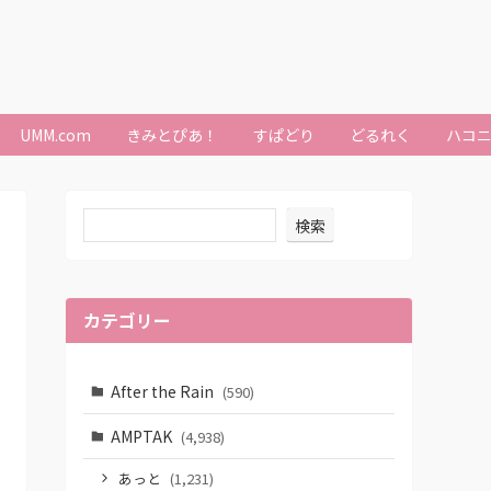
UMM.com
きみとぴあ！
すぱどり
どるれく
ハコ
検索
カテゴリー
After the Rain
(590)
AMPTAK
(4,938)
あっと
(1,231)