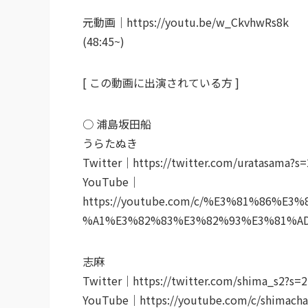
元動画｜https://youtu.be/w_CkvhwRs8k
(48:45~)
[ この動画に出演されている方 ]
○ 浦島坂田船
うらたぬき
Twitter｜https://twitter.com/uratasama?s=
YouTube｜
https://youtube.com/c/%E3%81%86%
%A1%E3%82%83%E3%82%93%E3%81%A
志麻
Twitter｜https://twitter.com/shima_s2?s=2
YouTube｜https://youtube.com/c/shimacha