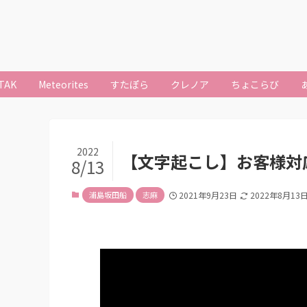
TAK
Meteorites
すたぽら
クレノア
ちょこらび
2022
【文字起こし】お客様対
8/13
浦島坂田船
志麻
2021年9月23日
2022年8月13