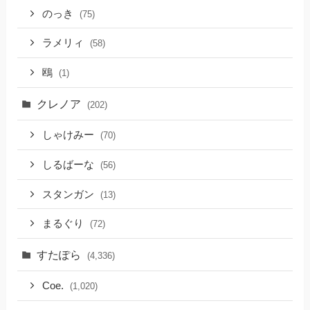
のっき
(75)
ラメリィ
(58)
鴎
(1)
クレノア
(202)
しゃけみー
(70)
しるばーな
(56)
スタンガン
(13)
まるぐり
(72)
すたぽら
(4,336)
Coe.
(1,020)