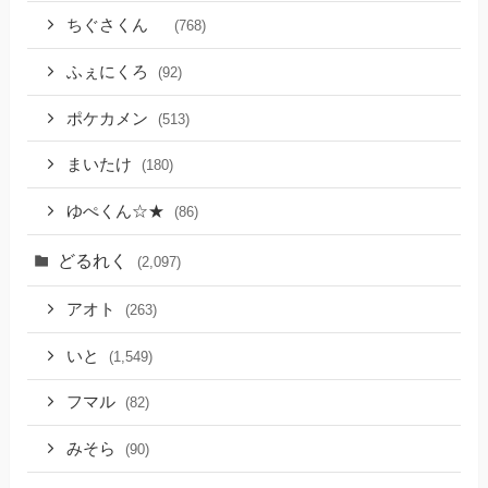
ちぐさくん
(768)
ふぇにくろ
(92)
ポケカメン
(513)
まいたけ
(180)
ゆぺくん☆★
(86)
どるれく
(2,097)
アオト
(263)
いと
(1,549)
フマル
(82)
みそら
(90)