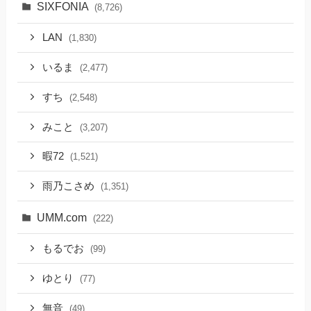
SIXFONIA
(8,726)
LAN
(1,830)
いるま
(2,477)
すち
(2,548)
みこと
(3,207)
暇72
(1,521)
雨乃こさめ
(1,351)
UMM.com
(222)
もるでお
(99)
ゆとり
(77)
無音
(49)