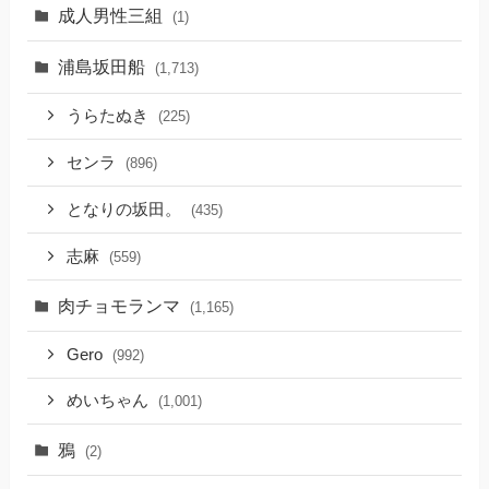
成人男性三組
(1)
浦島坂田船
(1,713)
うらたぬき
(225)
センラ
(896)
となりの坂田。
(435)
志麻
(559)
肉チョモランマ
(1,165)
Gero
(992)
めいちゃん
(1,001)
鴉
(2)