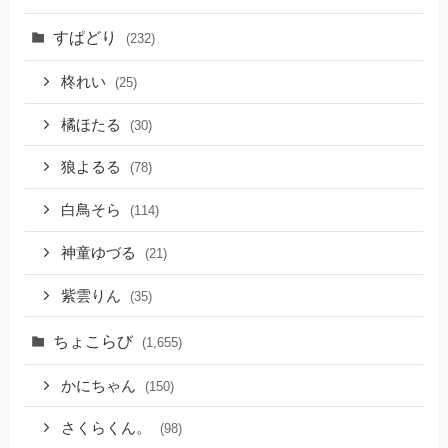
すぱどり
(232)
柊れい
(25)
橘ほたる
(30)
狼よるる
(78)
白鳥そら
(114)
神童ゆづる
(21)
紫雲りん
(35)
ちょこらび
(1,655)
かにちゃん
(150)
さくらくん。
(98)