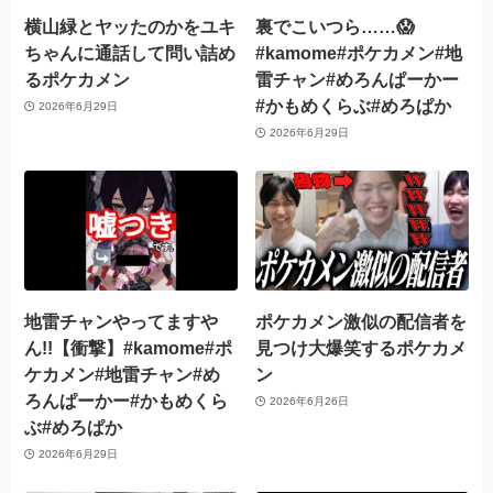
横山緑とヤッたのかをユキ
裏でこいつら……😱
ちゃんに通話して問い詰め
#kamome#ポケカメン#地
るポケカメン
雷チャン#めろんぱーかー
#かもめくらぶ#めろぱか
2026年6月29日
2026年6月29日
地雷チャンやってますや
ポケカメン激似の配信者を
ん!!【衝撃】#kamome#ポ
見つけ大爆笑するポケカメ
ケカメン#地雷チャン#め
ン
ろんぱーかー#かもめくら
2026年6月26日
ぶ#めろぱか
2026年6月29日