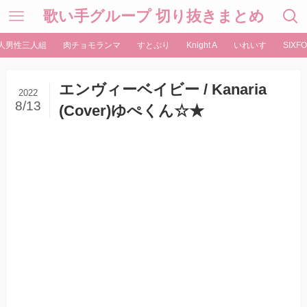
歌い手グループ 切り抜きまとめ
人男性三人組
肉チョモランマ
すとぷり
Knight A
いれいす
SIXFO
エンヴィーベイビー / Kanaria
2022
8/13
(Cover)ゆぺくん☆★