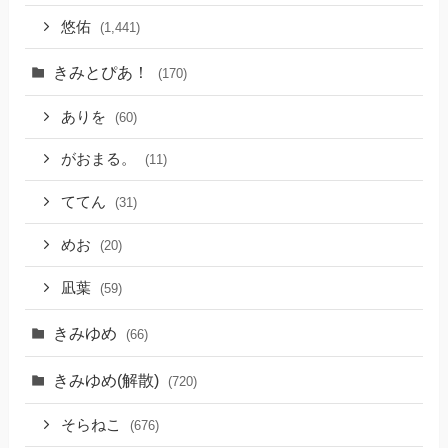
悠佑
(1,441)
きみとぴあ！
(170)
ありを
(60)
がおまる。
(11)
ててん
(31)
めお
(20)
凪葉
(59)
きみゆめ
(66)
きみゆめ(解散)
(720)
そらねこ
(676)