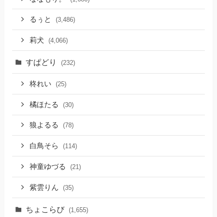
るぅと
(3,486)
莉犬
(4,066)
すぱどり
(232)
柊れい
(25)
橘ほたる
(30)
狼よるる
(78)
白鳥そら
(114)
神童ゆづる
(21)
紫雲りん
(35)
ちょこらび
(1,655)