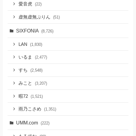
愛音虎
(22)
虚無虚無ぷりん
(51)
SIXFONIA
(8,726)
LAN
(1,830)
いるま
(2,477)
すち
(2,548)
みこと
(3,207)
暇72
(1,521)
雨乃こさめ
(1,351)
UMM.com
(222)