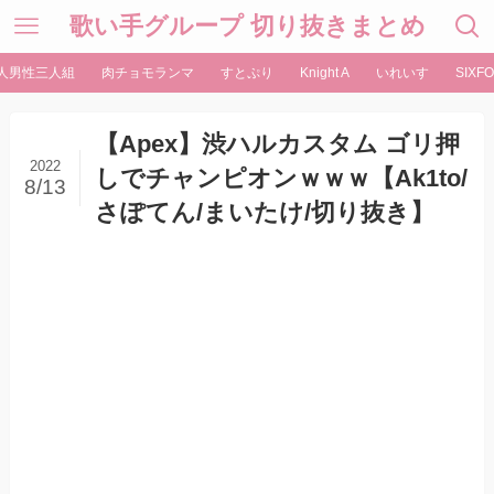
歌い手グループ 切り抜きまとめ
人男性三人組
肉チョモランマ
すとぷり
Knight A
いれいす
SIXFO
【Apex】渋ハルカスタム ゴリ押
2022
しでチャンピオンｗｗｗ【Ak1to/
8/13
さぽてん/まいたけ/切り抜き】