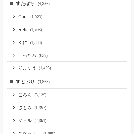
すたぽら
(4,336)
Coe.
(1,020)
Relu
(1,708)
くに
(1,536)
こったろ
(639)
如月ゆう
(1,425)
すとぷり
(9,863)
ころん
(3,129)
さとみ
(1,357)
ジェル
(2,351)
ななもり。
(1,680)