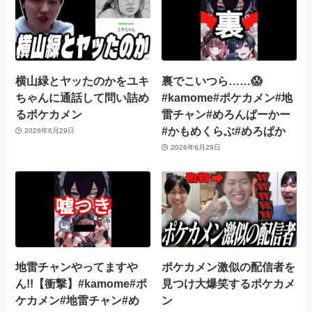
横山緑とヤッたのかをユキ
裏でこいつら……😱
ちゃんに通話して問い詰め
#kamome#ポケカメン#地
るポケカメン
雷チャン#めろんぱーかー
#かもめくらぶ#めろぱか
2026年6月29日
2026年6月29日
地雷チャンやってますや
ポケカメン激似の配信者を
ん!!【衝撃】#kamome#ポ
見つけ大爆笑するポケカメ
ケカメン#地雷チャン#め
ン