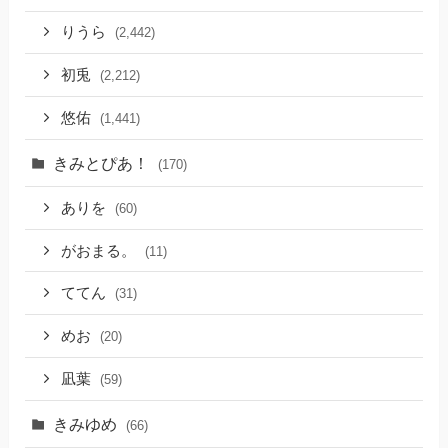
りうら
(2,442)
初兎
(2,212)
悠佑
(1,441)
きみとぴあ！
(170)
ありを
(60)
がおまる。
(11)
ててん
(31)
めお
(20)
凪葉
(59)
きみゆめ
(66)