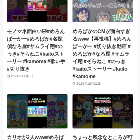
モノマネ面白い🤣#めろん
めろぱかのCMが面白すぎ
ぱーかー#めろぱか#名探
るwww【再投稿】#めろん
偵なろ屋#サムライ翔#の
ぱーかー #切り抜き動画 #
っき#そらねこ#kaitoスト
めろぱか#なろ屋 #サムラ
ーリー #kamome #歌い手
イ翔 #そらねこ #のっき
#切り抜き
#kaitoストーリー #kaito
#kamome
2024年11月2日
2024年10月31日
カリオが2人www#めろぱ
ちょっと残念なところが可