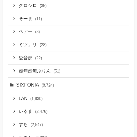
クロシロ
(35)
そーま
(11)
ベアー
(8)
ミツナリ
(28)
愛音虎
(22)
虚無虚無ぷりん
(51)
SIXFONIA
(8,724)
LAN
(1,830)
いるま
(2,476)
すち
(2,547)