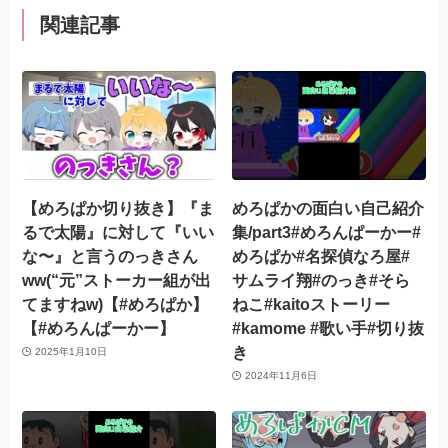
関連記事
【めろぱか切り抜き】『ま
めろぱかの面白い自己紹介
るで太陽』に対して『いい
集/part3#めろんぱーかー#
な〜』と言うのっきさん
めろぱか#名探偵なろ屋#
ww(“元”ストーカー組が出
サムライ翔#のっき#そら
てますねw)【#めろぱか】
ねこ#kaitoストーリー
【#めろんぱーかー】
#kamome #歌い手#切り抜
き
2025年1月10日
2024年11月6日