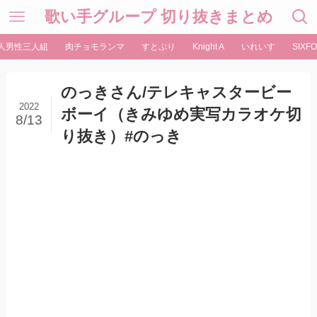
歌い手グループ 切り抜きまとめ
人男性三人組
肉チョモランマ
すとぷり
Knight A
いれいす
SIXFO
のっきさん/テレキャスタービー
2022
ボーイ（きみゆめ実写カラオケ切
8/13
り抜き）#のっき