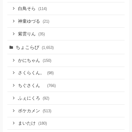
白鳥そら
(114)
神童ゆづる
(21)
紫雲りん
(35)
ちょこらび
(1,653)
かにちゃん
(150)
さくらくん。
(98)
ちぐさくん
(766)
ふぇにくろ
(92)
ポケカメン
(513)
まいたけ
(180)