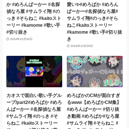
か #めろんぱーかー #名探
愛い✨️#めろぱか #めろん
偵なろ屋 #サムライ翔 #の
ぱーかー#名探偵なろ屋#
っき #そらねこ #kaitoスト
サムライ翔#のっき#そら
ーリー #kamome #歌い手
ねこ#kaitoストーリー
#切り抜き
#kamome #歌い手#切り抜
き
2024年10月30日
2024年10月29日
カオスで面白い歌い手グル
めろぱかのCMが面白すぎ
ープ/part2#めろぱか #めろ
るwww【めろぱかCM集】
んぱーかー #名探偵なろ屋
#めろんぱーかー #切り抜
#サムライ翔 #のっき #そ
き動画 #めろぱか#なろ屋
らねこ #kaitoストーリー
#サムライ翔 #そらねこ #