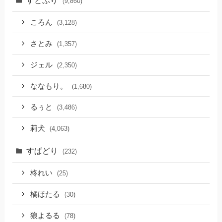
すとぷり
(9,860)
ころん
(3,128)
さとみ
(1,357)
ジェル
(2,350)
ななもり。
(1,680)
るぅと
(3,486)
莉犬
(4,063)
すぱどり
(232)
柊れい
(25)
橘ほたる
(30)
狼よるる
(78)