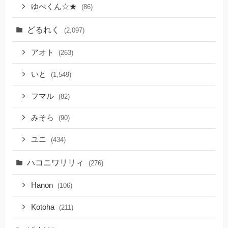
ゆぺくん☆★
(86)
どるれく
(2,097)
アオト
(263)
いと
(1,549)
フマル
(82)
みそら
(90)
ユニ
(434)
ハコニワリリィ
(276)
Hanon
(106)
Kotoha
(211)