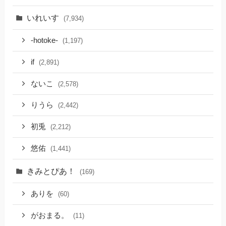
いれいす
(7,934)
-hotoke-
(1,197)
if
(2,891)
ないこ
(2,578)
りうら
(2,442)
初兎
(2,212)
悠佑
(1,441)
きみとぴあ！
(169)
ありを
(60)
がおまる。
(11)