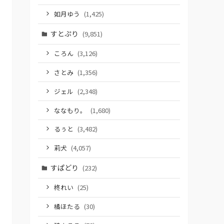
如月ゆう
(1,425)
すとぷり
(9,851)
ころん
(3,126)
さとみ
(1,356)
ジェル
(2,348)
ななもり。
(1,680)
るぅと
(3,482)
莉犬
(4,057)
すぱどり
(232)
柊れい
(25)
橘ほたる
(30)