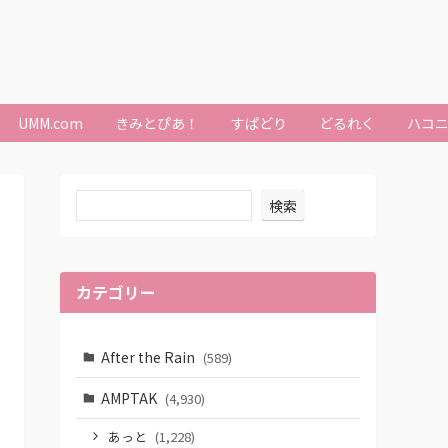
UMM.com
きみとぴあ！
すぱどり
どるれく
ハコ
検索
カテゴリー
After the Rain
(589)
AMPTAK
(4,930)
あっと
(1,228)