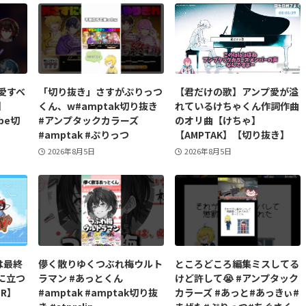
愛すべ
「切り抜き」さすがぷりっつ
【君だけの歌】アンプ愛が溢
】
くん、w#amptak切り抜き
れているけちゃくん作詞作曲
be切
#アンプタックカラーズ
のオリ曲【けちゃ】
#amptak #ぷりっつ
【AMPTAK】【切り抜き】
2026年8月5日
2026年8月5日
は最終
儚く散りゆくつぶれ梅ウルト
ところどころ編集ミスしてる
に立つ
ラマン #あっとくん
けど許して😭 #アンプタック
R】
#amptak #amptak切り抜
カラーズ #あっと#あっきぃ#