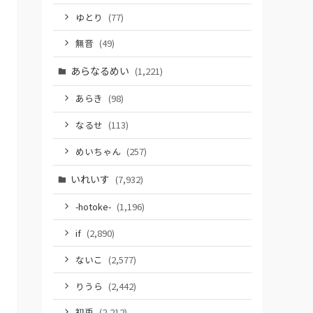
ゆとり
(77)
無音
(49)
あらなるめい
(1,221)
あらき
(98)
なるせ
(113)
めいちゃん
(257)
いれいす
(7,932)
-hotoke-
(1,196)
if
(2,890)
ないこ
(2,577)
りうら
(2,442)
初兎
(2,212)