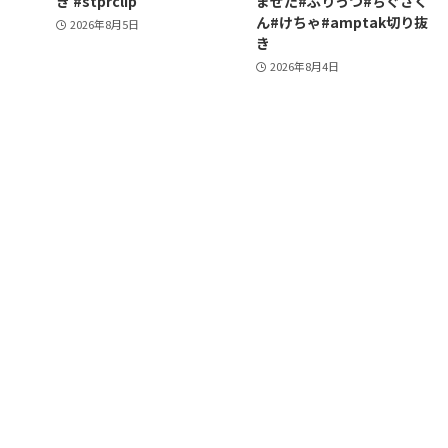
き #stprclip
まぜた#ぷりっつ#ちぐさく
ん#けちゃ#amptak切り抜
2026年8月5日
き
2026年8月4日