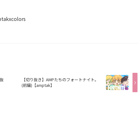
kxcolors
抜
【切り抜き】AMPたちのフォートナイト。
(前編)【amptak】