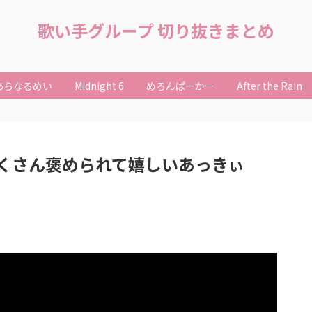
歌い手グループ 切り抜きまとめ
あらなるめい
Midnight 6
めろんぱーかー
After the Rain
くさん褒められて嬉しいあっきぃ