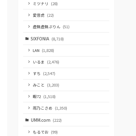
ミツナリ
(28)
愛音虎
(22)
虚無虚無ぷりん
(51)
SIXFONIA
(8,718)
LAN
(1,828)
いるま
(2,476)
すち
(2,547)
みこと
(3,203)
暇72
(1,518)
雨乃こさめ
(1,350)
UMM.com
(222)
もるでお
(99)