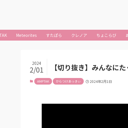
TAK
Meteorites
すたぽら
クレノア
ちょこらび
2024
【切り抜き】みんなにた
2/01
AMPTAK
からつけあっきぃ
2024年2月1日