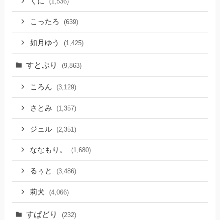
くに
(1,536)
こったろ
(639)
如月ゆう
(1,425)
すとぷり
(9,863)
ころん
(3,129)
さとみ
(1,357)
ジェル
(2,351)
ななもり。
(1,680)
るぅと
(3,486)
莉犬
(4,066)
すぱどり
(232)