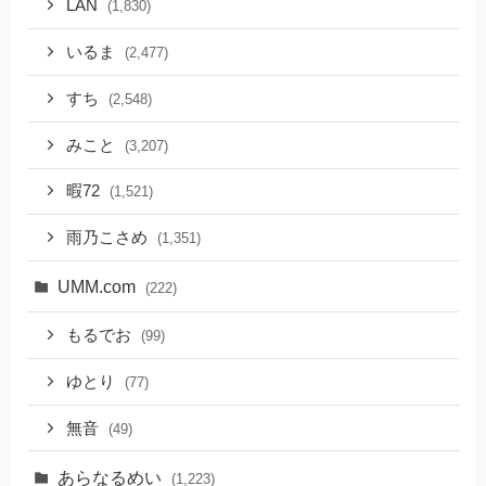
LAN
(1,830)
いるま
(2,477)
すち
(2,548)
みこと
(3,207)
暇72
(1,521)
雨乃こさめ
(1,351)
UMM.com
(222)
もるでお
(99)
ゆとり
(77)
無音
(49)
あらなるめい
(1,223)