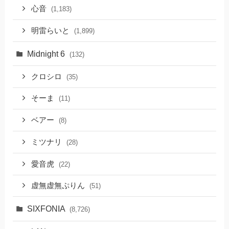
心音
(1,183)
明雷らいと
(1,899)
Midnight 6
(132)
クロシロ
(35)
そーま
(11)
ベアー
(8)
ミツナリ
(28)
愛音虎
(22)
虚無虚無ぷりん
(51)
SIXFONIA
(8,726)