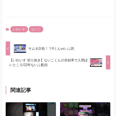
いれいす
ないこ
サムネ詐欺！？Ifくんvsいふ民
【いれいす 切り抜き】ないこくんの非効率で人間ぽ
いところ/22年ないふ配信
関連記事