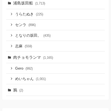
浦島坂田船
(1,713)
うらたぬき
(225)
センラ
(896)
となりの坂田。
(435)
志麻
(559)
肉チョモランマ
(1,165)
Gero
(992)
めいちゃん
(1,001)
鴉
(2)