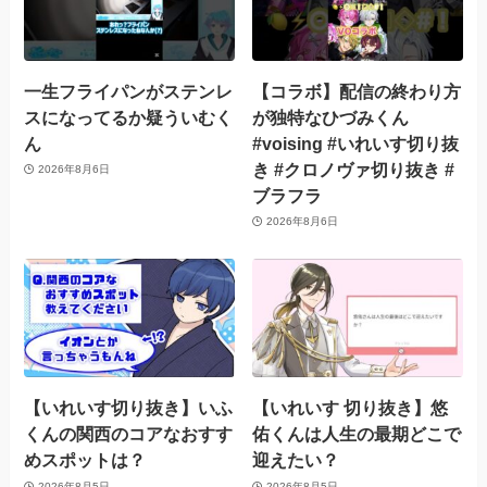
一生フライパンがステンレ
【コラボ】配信の終わり方
スになってるか疑ういむく
が独特なひづみくん
ん
#voising #いれいす切り抜
き #クロノヴァ切り抜き #
2026年8月6日
ブラフラ
2026年8月6日
【いれいす切り抜き】いふ
【いれいす 切り抜き】悠
くんの関西のコアなおすす
佑くんは人生の最期どこで
めスポットは？
迎えたい？
2026年8月5日
2026年8月5日