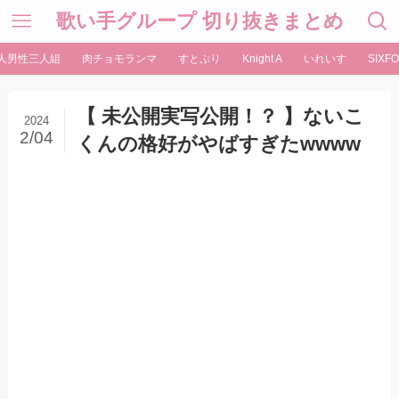
歌い手グループ 切り抜きまとめ
人男性三人組
肉チョモランマ
すとぷり
Knight A
いれいす
SIXFO
【 未公開実写公開！？ 】ないこ
2024
2/04
くんの格好がやばすぎたwwww