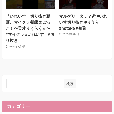
『いれいす 切り抜き動
マルゲリータ…？🍕 #いれ
画』マイクラ擬態鬼ごっ
いす切り抜き #りうら
こ！〜天才りうらくん〜
#hotoke #初兎
#マイクラ #いれいす #切
2026年8月4日
り抜き
2026年8月4日
検索
カテゴリー