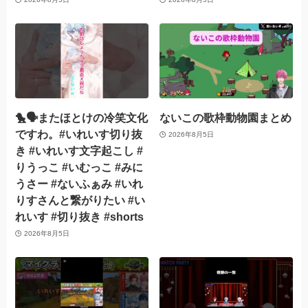
🐤🗣️またほとけの冷笑文化
ないこの歌枠動物園まとめ
ですわ。#いれいす切り抜
2026年8月5日
き #いれいす文字起こし #
りうっこ #いむっこ #みに
うさー #ないふぁみ #いれ
りすさんと繋がりたい #い
れいす #切り抜き #shorts
2026年8月5日