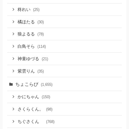
柊れい
(25)
橘ほたる
(30)
狼よるる
(78)
白鳥そら
(114)
神童ゆづる
(21)
紫雲りん
(35)
ちょこらび
(1,655)
かにちゃん
(150)
さくらくん。
(98)
ちぐさくん
(768)