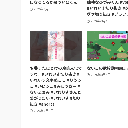
になってるか疑ういむくん
独特なひづみくん #voi
#いれいす切り抜き #
2026年8月6日
ヴァ切り抜き #ブラフ
2026年8月6日
🐤🗣️またほとけの冷笑文化で
ないこの歌枠動物園ま
すわ。#いれいす切り抜き #
2026年8月5日
いれいす文字起こし #りうっ
こ #いむっこ #みにうさー #
ないふぁみ #いれりすさんと
繋がりたい #いれいす #切り
抜き #shorts
2026年8月5日