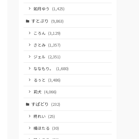
如月ゆう
(1,425)
すとぷり
(9,863)
ころん
(3,129)
さとみ
(1,357)
ジェル
(2,351)
ななもり。
(1,680)
るぅと
(3,486)
莉犬
(4,066)
すぱどり
(232)
柊れい
(25)
橘ほたる
(30)