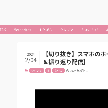
TAK
Meteorites
すたぽら
クレノア
ちょこらび
【切り抜き】スマホのホ
2024
2/04
＆振り返り配信】
いれいす
if
ないこ
2024年2月4日