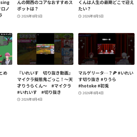
sing
んの関西のコアなおすすめス
くんは人生の最期どこで迎え
クロノ
ポットは？
たい？
ラ
2026年8月5日
2026年8月5日
とめ
『いれいす 切り抜き動画』
マルゲリータ…？🍕 #いれい
マイクラ擬態鬼ごっこ！〜天
す切り抜き #りうら
才りうらくん〜 #マイクラ
#hotoke #初兎
#いれいす #切り抜き
2026年8月4日
2026年8月4日