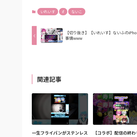
いれいす
if
ないこ
【切り抜き】【いれいす】ないふのiPho
事情www
関連記事
一生フライパンがステンレス
【コラボ】配信の終わ