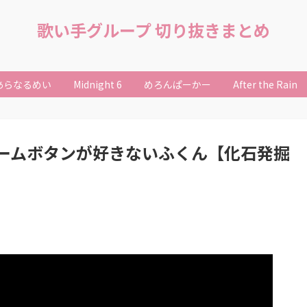
歌い手グループ 切り抜きまとめ
あらなるめい
Midnight 6
めろんぱーかー
After the Rain
ームボタンが好きないふくん【化石発掘