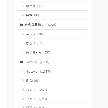
ゆとり
(77)
無音
(49)
あらなるめい
(1,223)
あらき
(98)
なるせ
(113)
めいちゃん
(257)
いれいす
(7,934)
-hotoke-
(1,197)
if
(2,891)
ないこ
(2,578)
りうら
(2,442)
初兎
(2,212)