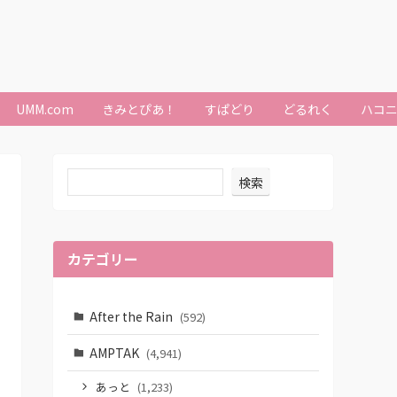
UMM.com
きみとぴあ！
すぱどり
どるれく
ハコ
検索
カテゴリー
After the Rain
(592)
AMPTAK
(4,941)
あっと
(1,233)