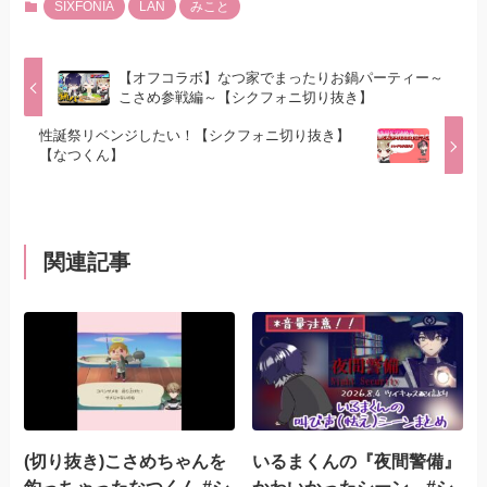
SIXFONIA
LAN
みこと
【オフコラボ】なつ家でまったりお鍋パーティー～
こさめ参戦編～【シクフォニ切り抜き】
性誕祭リベンジしたい！【シクフォニ切り抜き】
【なつくん】
関連記事
(切り抜き)こさめちゃんを
いるまくんの『夜間警備』