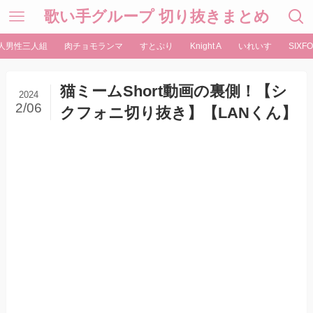
歌い手グループ 切り抜きまとめ
人男性三人組
肉チョモランマ
すとぷり
Knight A
いれいす
SIXFO
猫ミームShort動画の裏側！【シ
2024
2/06
クフォニ切り抜き】【LANくん】