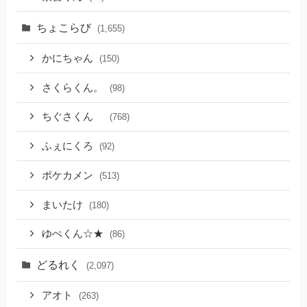
ちょこらび
(1,655)
かにちゃん
(150)
さくらくん。
(98)
ちぐさくん
(768)
ふぇにくろ
(92)
ポケカメン
(513)
まいたけ
(180)
ゆぺくん☆★
(86)
どるれく
(2,097)
アオト
(263)