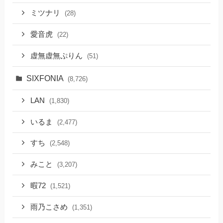
ミツナリ
(28)
愛音虎
(22)
虚無虚無ぷりん
(51)
SIXFONIA
(8,726)
LAN
(1,830)
いるま
(2,477)
すち
(2,548)
みこと
(3,207)
暇72
(1,521)
雨乃こさめ
(1,351)