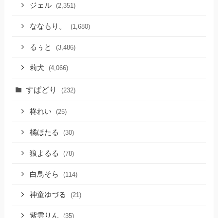
ジェル
(2,351)
ななもり。
(1,680)
るぅと
(3,486)
莉犬
(4,066)
すぱどり
(232)
柊れい
(25)
橘ほたる
(30)
狼よるる
(78)
白鳥そら
(114)
神童ゆづる
(21)
紫雲りん
(35)