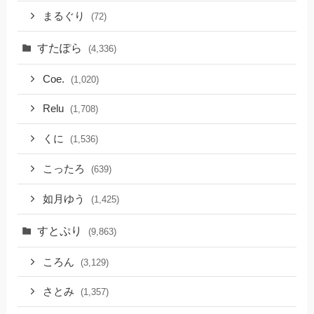
まるぐり
(72)
すたぽら
(4,336)
Coe.
(1,020)
Relu
(1,708)
くに
(1,536)
こったろ
(639)
如月ゆう
(1,425)
すとぷり
(9,863)
ころん
(3,129)
さとみ
(1,357)