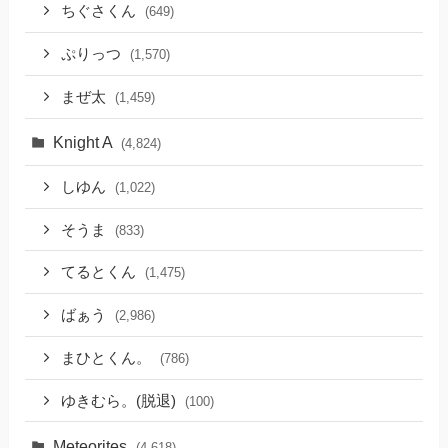
ちぐさくん
(649)
ぷりっつ
(1,570)
まぜ太
(1,459)
Knight A
(4,824)
しゆん
(1,022)
そうま
(833)
てるとくん
(1,475)
ばぁう
(2,986)
まひとくん。
(786)
ゆきむら。(脱退)
(100)
Meteorites
(4,618)