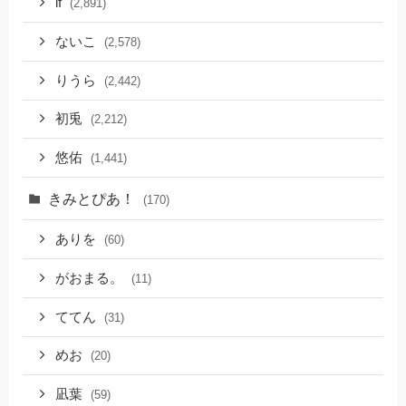
if
(2,891)
ないこ
(2,578)
りうら
(2,442)
初兎
(2,212)
悠佑
(1,441)
きみとぴあ！
(170)
ありを
(60)
がおまる。
(11)
ててん
(31)
めお
(20)
凪葉
(59)