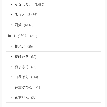
ななもり。
(1,680)
るぅと
(3,486)
莉犬
(4,063)
すぱどり
(232)
柊れい
(25)
橘ほたる
(30)
狼よるる
(78)
白鳥そら
(114)
神童ゆづる
(21)
紫雲りん
(35)