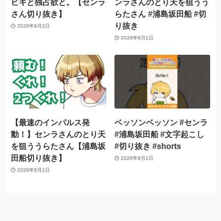
ビキと独占欲と。【センラ
ンラさんのとり天を狙うう
さん切り抜き】
らたさん #浦島坂田船 #切
り抜き
2026年8月2日
2026年8月1日
【最速のインパルス発
ベッソンベッソン #センラ
動！】センラさんのとり天
#浦島坂田船 #文字起こし
を狙ううらたさん【浦島坂
#切り抜き #shorts
田船切り抜き】
2026年8月1日
2026年8月1日