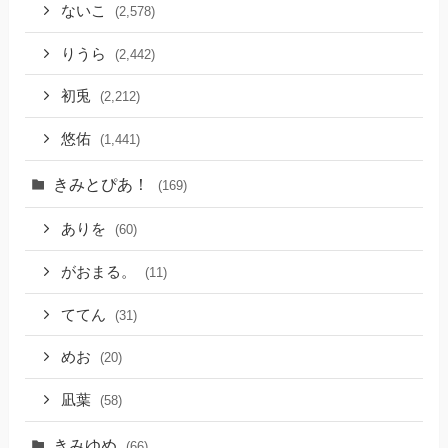
ないこ
(2,578)
りうら
(2,442)
初兎
(2,212)
悠佑
(1,441)
きみとぴあ！
(169)
ありを
(60)
がおまる。
(11)
ててん
(31)
めお
(20)
凪葉
(58)
きみゆめ
(66)