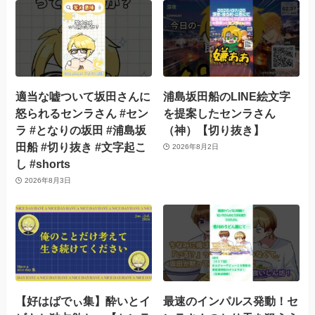
適当な嘘ついて坂田さんに
浦島坂田船のLINE絵文字
怒られるセンラさん #セン
を提案したセンラさん
ラ #となりの坂田 #浦島坂
（神）【切り抜き】
田船 #切り抜き #文字起こ
2026年8月2日
し #shorts
2026年8月3日
【好はばでぃ集】酔いとイ
最速のインパルス発動！セ