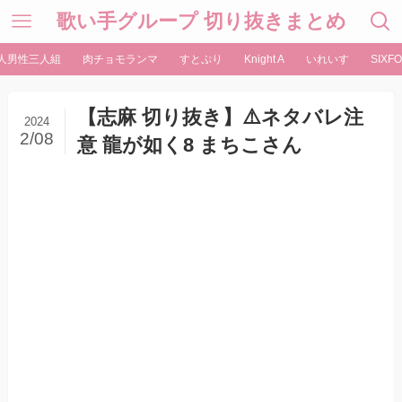
歌い手グループ 切り抜きまとめ
人男性三人組
肉チョモランマ
すとぷり
Knight A
いれいす
SIXFO
【志麻 切り抜き】⚠️ネタバレ注
2024
2/08
意 龍が如く8 まちこさん