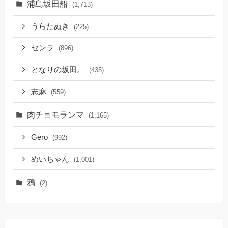
浦島坂田船
(1,713)
うらたぬき
(225)
センラ
(896)
となりの坂田。
(435)
志麻
(559)
肉チョモランマ
(1,165)
Gero
(992)
めいちゃん
(1,001)
鴉
(2)