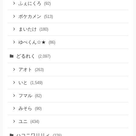
ふぇにくろ
(92)
ポケカメン
(513)
まいたけ
(180)
ゆぺくん☆★
(86)
どるれく
(2,097)
アオト
(263)
いと
(1,549)
フマル
(82)
みそら
(90)
ユニ
(434)
ハコニワリリィ
(276)