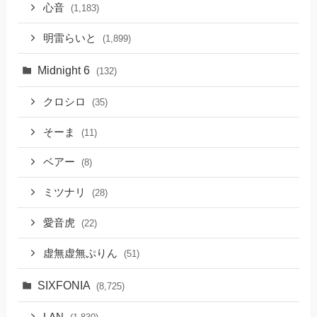
心音
(1,183)
明雷らいと
(1,899)
Midnight 6
(132)
クロシロ
(35)
そーま
(11)
ベアー
(8)
ミツナリ
(28)
愛音虎
(22)
虚無虚無ぷりん
(51)
SIXFONIA
(8,725)
LAN