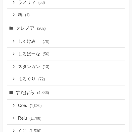
ラメリィ
(58)
鴎
(1)
クレノア
(202)
しゃけみー
(70)
しるばーな
(56)
スタンガン
(13)
まるぐり
(72)
すたぽら
(4,336)
Coe.
(1,020)
Relu
(1,708)
くに
(1,536)