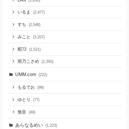
(1,830)
いるま
(2,477)
すち
(2,548)
みこと
(3,207)
暇72
(1,521)
雨乃こさめ
(1,350)
UMM.com
(222)
もるでお
(99)
ゆとり
(77)
無音
(49)
あらなるめい
(1,223)