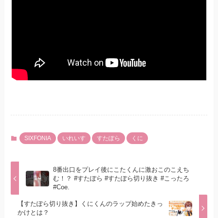
SIXFONIA
いれいす
すたぽら
くに
8番出口をプレイ後にこたくんに激おこのこえち
む！？ #すたぽら #すたぽら切り抜き #こったろ
#Coe.
【すたぽら切り抜き】くにくんのラップ始めたきっ
かけとは？