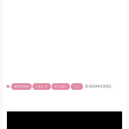
2024年2月8日
SIXFONIA
いれいす
すたぽら
くに