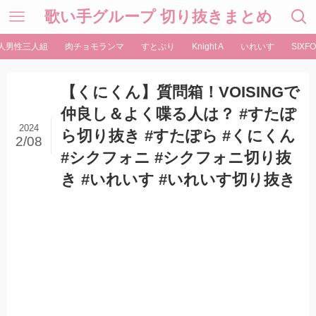
歌い手グループ 切り抜きまとめ
人男性三人組
肉チョモランマ
すとぷり
Knight A
いれいす
SIXFO
【くにくん】質問箱！VOISINGで
仲良し＆よく喋る人は？ #すたぽ
2024
ら切り抜き #すたぽら #くにくん
2/08
#シクフォニ #シクフォニ切り抜
き #いれいす #いれいす切り抜き