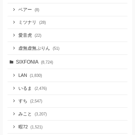
ベアー
(8)
ミツナリ
(28)
愛音虎
(22)
虚無虚無ぷりん
(51)
SIXFONIA
(8,724)
LAN
(1,830)
いるま
(2,476)
すち
(2,547)
みこと
(3,207)
暇72
(1,521)