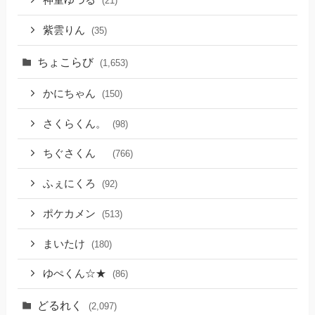
神童ゆづる
(21)
紫雲りん
(35)
ちょこらび
(1,653)
かにちゃん
(150)
さくらくん。
(98)
ちぐさくん
(766)
ふぇにくろ
(92)
ポケカメン
(513)
まいたけ
(180)
ゆぺくん☆★
(86)
どるれく
(2,097)