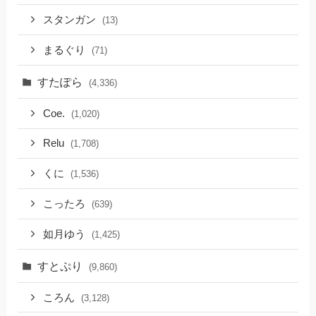
スタンガン
(13)
まるぐり
(71)
すたぽら
(4,336)
Coe.
(1,020)
Relu
(1,708)
くに
(1,536)
こったろ
(639)
如月ゆう
(1,425)
すとぷり
(9,860)
ころん
(3,128)