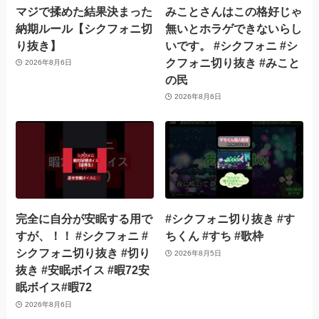
マジで揉めた結果決まった
みことさんはこの格好じゃ
納期ルール【シクフォニ切
無いとホラゲできないらし
り抜き】
いです。 #シクフォニ #シ
クフォニ切り抜き #みこと
2026年8月6日
の民
2026年8月6日
完全に自分が安眠する用で
#シクフォニ切り抜き #す
すが、！！ #シクフォニ #
ちくん #すち #歌枠
シクフォニ切り抜き #切り
2026年8月5日
抜き #安眠ボイス #暇72安
眠ボイス#暇72
2026年8月6日