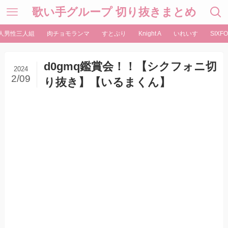
歌い手グループ 切り抜きまとめ
人男性三人組
肉チョモランマ
すとぷり
Knight A
いれいす
SIXFO
d0gmq鑑賞会！！【シクフォニ切
2024
2/09
り抜き】【いるまくん】