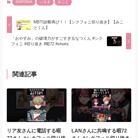
SIXFONIA
いるま
みこと
MBTI診断再び！！【シクフォニ切り抜き】【みこ
とくん】
「おやすみ」の破壊力がすごすぎるなつくん #シク
フォニ #切り抜き #暇72 #shorts
関連記事
リア友さんに電話する暇
LANさんに共鳴する暇72