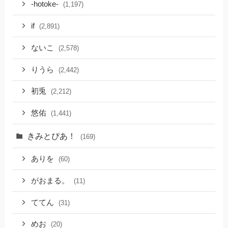
-hotoke-
(1,197)
if
(2,891)
ないこ
(2,578)
りうら
(2,442)
初兎
(2,212)
悠佑
(1,441)
きみとぴあ！
(169)
ありを
(60)
がおまる。
(11)
ててん
(31)
めお
(20)