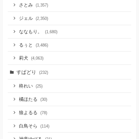
さとみ
(1,357)
ジェル
(2,350)
ななもり。
(1,680)
るぅと
(3,486)
莉犬
(4,063)
すぱどり
(232)
柊れい
(25)
橘ほたる
(30)
狼よるる
(78)
白鳥そら
(114)