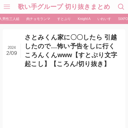
歌い手グループ 切り抜きまとめ
人男性三人組
肉チョモランマ
すとぷり
Knight A
いれいす
SIXFO
さとみくん家に〇〇したら 引越
したので…怖い予告をしに行く
2024
2/09
ころんくんwww【すとぷり文字
起こし】【ころん/切り抜き】