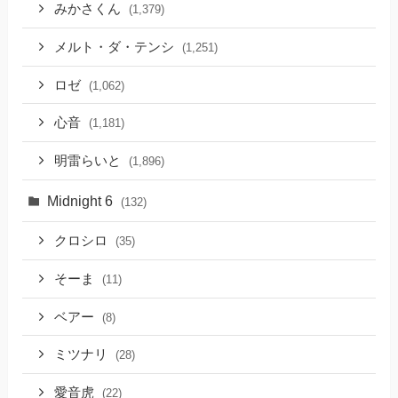
みかさくん
(1,379)
メルト・ダ・テンシ
(1,251)
ロゼ
(1,062)
心音
(1,181)
明雷らいと
(1,896)
Midnight 6
(132)
クロシロ
(35)
そーま
(11)
ベアー
(8)
ミツナリ
(28)
愛音虎
(22)