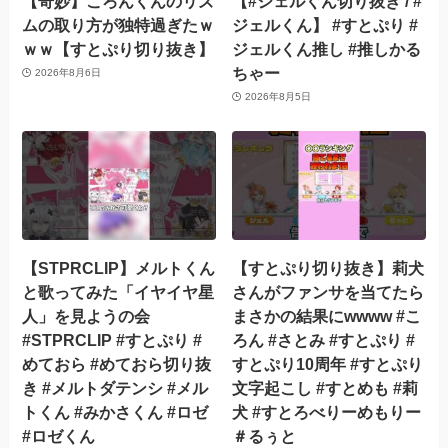
【奇妙】ころんくんのリズ
【#ジェルくん切り抜き / #
ムの取り方が独特過ぎたｗ
ジェルくん】 #すとぷり #
ｗｗ【すとぷり切り抜き】
ジェルくん推し #推しかる
ちゃー
2026年8月6日
2026年8月5日
【STPRCLIP】メルトくん
【すとぷり切り抜き】莉犬
と歌ってみた「イヤイヤ星
さんがファンサを当てたら
人」を見ようの会
まさかの結果にwwww #こ
#STPRCLIP #すとぷり #
ろん #さとみ #すとぷり #
めておら #めておら切り抜
すとぷり10周年 #すとぷり
き #メルトダテンシ #メル
文字起こし #すとめも #莉
トくん #みかさくん #ロゼ
犬 #すとろべりーめもりー
#ロゼくん
＃るぅと