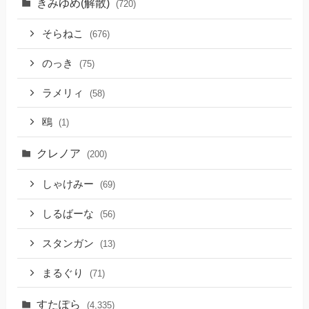
きみゆめ(解散)
(720)
そらねこ
(676)
のっき
(75)
ラメリィ
(58)
鴎
(1)
クレノア
(200)
しゃけみー
(69)
しるばーな
(56)
スタンガン
(13)
まるぐり
(71)
すたぽら
(4,335)