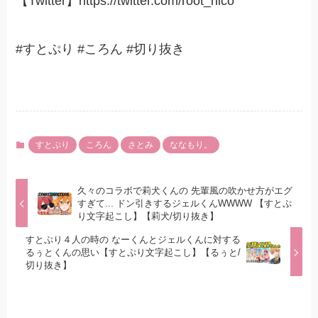
【Twitter】https://twitter.com/root_nico
#すとぷり #ころん #切り抜き
すとぷり
ころん
さとみ
ななもり。
久々のコラボで莉犬くんの 先輩風の吹かせ方がエグ
すぎて... ドン引きするジェルくんWWWW 【すとぷ
り文字起こし】【莉犬/切り抜き】
すとぷり４人の時の なーくんとジェルくんに対する
るぅとくんの思い【すとぷり文字起こし】【るぅと/
切り抜き】