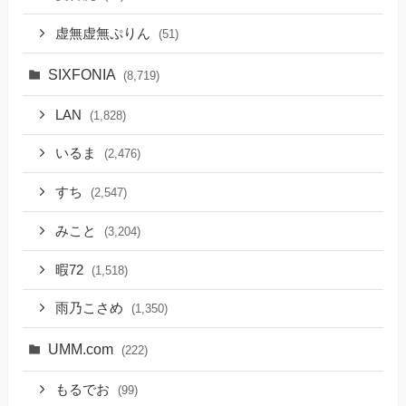
虚無虚無ぷりん
(51)
SIXFONIA
(8,719)
LAN
(1,828)
いるま
(2,476)
すち
(2,547)
みこと
(3,204)
暇72
(1,518)
雨乃こさめ
(1,350)
UMM.com
(222)
もるでお
(99)