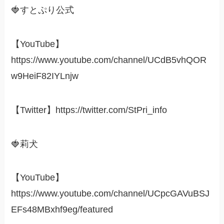
🍓すとぷり公式
【YouTube】
https://www.youtube.com/channel/UCdB5vhQOR
w9HeiF82IYLnjw
【Twitter】https://twitter.com/StPri_info
🍓莉犬
【YouTube】
https://www.youtube.com/channel/UCpcGAVuBSJ
EFs48MBxhf9eg/featured