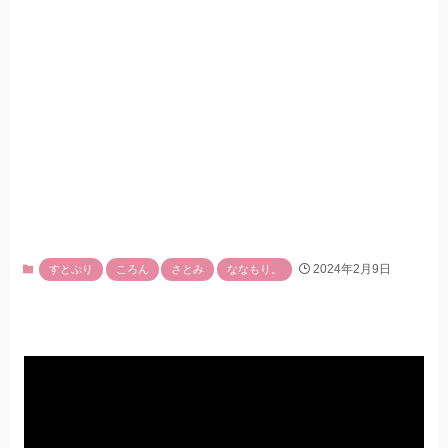
2024年2月9日
すとぷり
ころん
さとみ
ななもり。