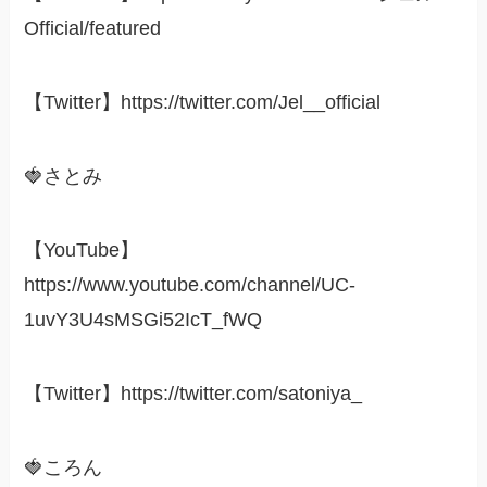
Official/featured
【Twitter】https://twitter.com/Jel__official
🍓さとみ
【YouTube】
https://www.youtube.com/channel/UC-
1uvY3U4sMSGi52IcT_fWQ
【Twitter】https://twitter.com/satoniya_
🍓ころん