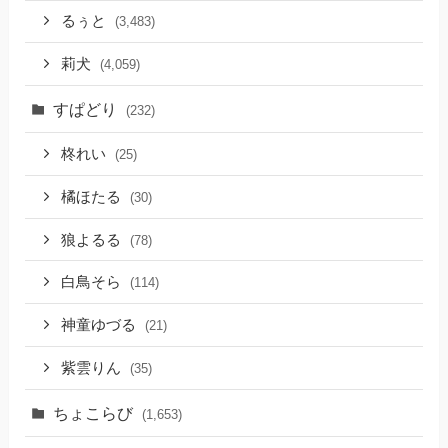
るぅと
(3,483)
莉犬
(4,059)
すぱどり
(232)
柊れい
(25)
橘ほたる
(30)
狼よるる
(78)
白鳥そら
(114)
神童ゆづる
(21)
紫雲りん
(35)
ちょこらび
(1,653)