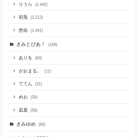
りうら
(2,442)
初兎
(2,212)
悠佑
(1,441)
きみとぴあ！
(169)
ありを
(60)
がおまる。
(11)
ててん
(31)
めお
(20)
凪葉
(58)
きみゆめ
(66)