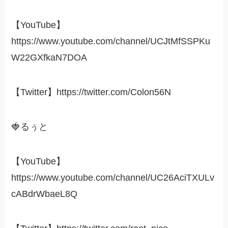
【YouTube】
https://www.youtube.com/channel/UCJtMfSSPKu
W22GXfkaN7DOA
【Twitter】https://twitter.com/Colon56N
🍓るぅと
【YouTube】
https://www.youtube.com/channel/UC26AciTXULv
cABdrWbaeL8Q