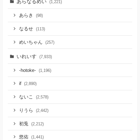
あらなるめい
(1,221)
あらき
(98)
なるせ
(113)
めいちゃん
(257)
いれいす
(7,933)
-hotoke-
(1,196)
if
(2,890)
ないこ
(2,578)
りうら
(2,442)
初兎
(2,212)
悠佑
(1,441)