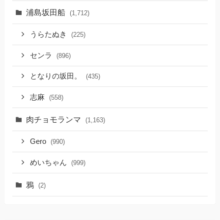
浦島坂田船
(1,712)
うらたぬき
(225)
センラ
(896)
となりの坂田。
(435)
志麻
(558)
肉チョモランマ
(1,163)
Gero
(990)
めいちゃん
(999)
鴉
(2)