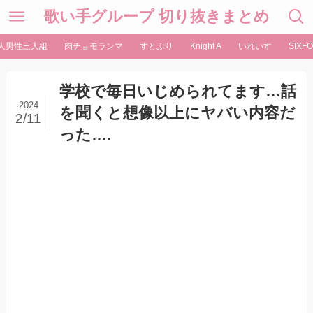
歌い手グループ 切り抜きまとめ
人男性三人組
肉チョモランマ
すとぷり
Knight A
いれいす
SIXFO
学校で毎日いじめられてます…話
2024
を聞くと想像以上にヤバい内容だ
2/11
った….