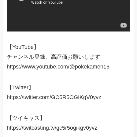
【YouTube】
チャンネル登録、高評価お願いします
https://www.youtube.com/@pokekamen15
【Twitter】
https://twitter.com/GC5R5OGIKgV0yvz
【ツイキャス】
https://twitcasting.tv/gc5r5ogikgv0yvz