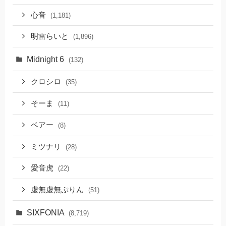
心音
(1,181)
明雷らいと
(1,896)
Midnight 6
(132)
クロシロ
(35)
そーま
(11)
ベアー
(8)
ミツナリ
(28)
愛音虎
(22)
虚無虚無ぷりん
(51)
SIXFONIA
(8,719)