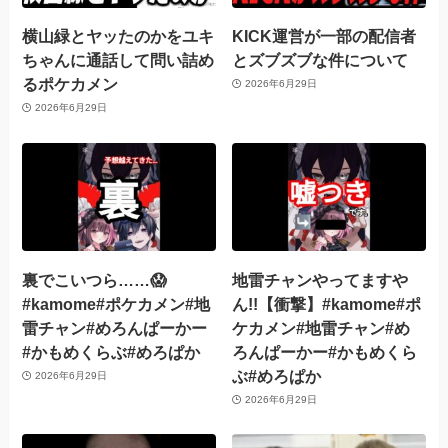
横山緑とヤッたのかをユキ
KICK運営が一部の配信者
ちゃんに通話して問い詰め
とズブズブな件について
るポケカメン
2026年6月29日
2026年6月29日
裏でこいつら……😱
地雷チャンやってますや
#kamome#ポケカメン#地
ん!!【衝撃】#kamome#ポ
雷チャン#めろんぱーかー
ケカメン#地雷チャン#め
#かもめくらぶ#めろぱか
ろんぱーかー#かもめくら
ぶ#めろぱか
2026年6月29日
2026年6月29日