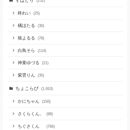
すぱどり
(232)
柊れい
(25)
橘ほたる
(30)
狼よるる
(78)
白鳥そら
(114)
神童ゆづる
(21)
紫雲りん
(35)
ちょこらび
(1,653)
かにちゃん
(150)
さくらくん。
(98)
ちぐさくん
(766)