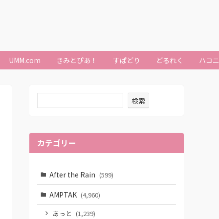
UMM.com
きみとぴあ！
すぱどり
どるれく
ハコ
検索
カテゴリー
After the Rain
(599)
AMPTAK
(4,960)
あっと
(1,239)