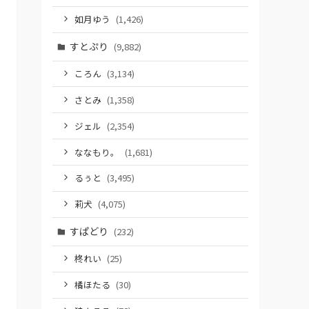
如月ゆう
(1,426)
すとぷり
(9,882)
ころん
(3,134)
さとみ
(1,358)
ジェル
(2,354)
ななもり。
(1,681)
るぅと
(3,495)
莉犬
(4,075)
すぱどり
(232)
柊れい
(25)
橘ほたる
(30)