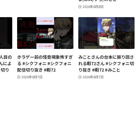
2026年8月8日
２人目の
ホラゲー前の怪奇現象怖すぎ
みことさんの台本に振り回さ
んによ
る #シクフォニ #シクフォニ
れる暇72さん #シクフォニ切
ニ切り
配信切り抜き #暇72
り抜き #暇72 #みこと
2026年8月7日
2026年8月7日