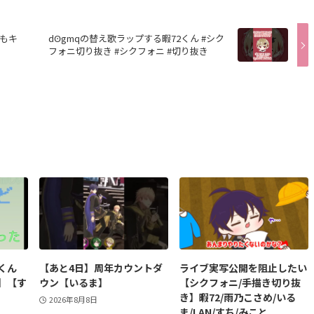
もキ
dꙨgmqの替え歌ラップする暇72くん #シク
フォニ切り抜き #シクフォニ #切り抜き
くん
【あと4日】周年カウントダ
ライブ実写公開を阻止したい
】【す
ウン【いるま】
【シクフォニ/手描き切り抜
き】暇72/雨乃こさめ/いる
2026年8月8日
ま/LAN/すち/みこと