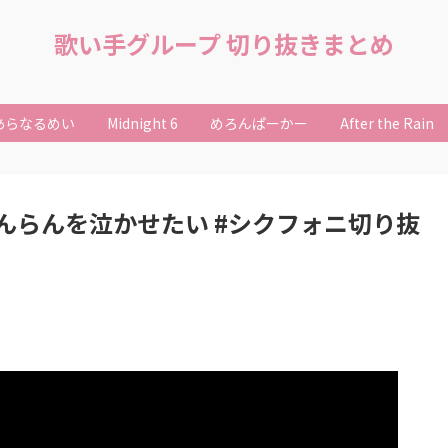
歌い手グループ 切り抜きまとめ
あらなるめい
Midnight 6
めろんぱーかー
After the Rain
んらんを泣かせたい #シクフォニ切り抜