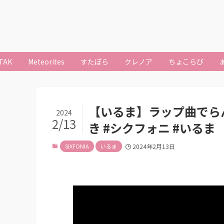
TAK
Meteorites
すたぽら
クレノア
ちょこらび
【いるま】ラップ曲でら
2024
2/13
き #シクフォニ #いるま
SIXFONIA
いるま
2024年2月13日