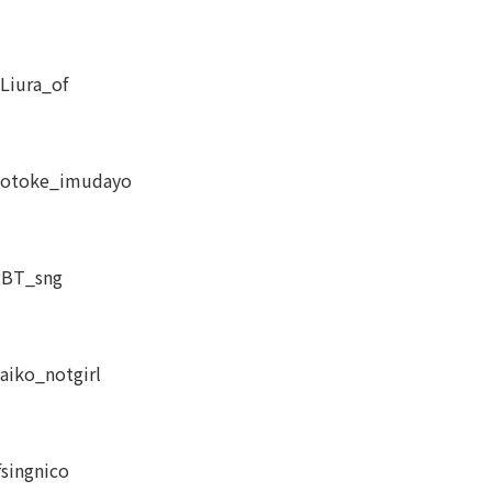
iura_of
otoke_imudayo
RBT_sng
iko_notgirl
singnico