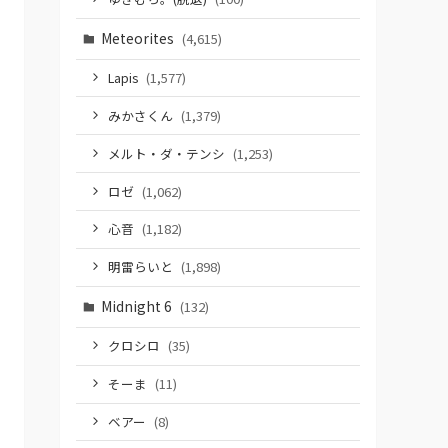
Meteorites
(4,615)
Lapis
(1,577)
みかさくん
(1,379)
メルト・ダ・テンシ
(1,253)
ロゼ
(1,062)
心音
(1,182)
明雷らいと
(1,898)
Midnight 6
(132)
クロシロ
(35)
そーま
(11)
ベアー
(8)