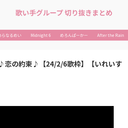
歌い手グループ 切り抜きまとめ
あらなるめい
Midnight 6
めろんぱーかー
After the Rain
恋の約束♪【24/2/6歌枠】【いれいす