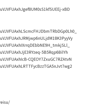
PL8uVJVFUAxhJgef8UM0sS1kfSUEEj-xBD
=PL8uVJVFUAxhLScmcFHJDbmTRbDGp0Lh0_
PL8uVJVFUAxhJRMjwp6nULjdM18K3PyyVy
PL8uVJVFUAxhIXrrqDEbbNE9H_tmkjSLl_
L8uVJVFUAxhJjE3RYzeq-5B5Rqp68ilYh
PL8uVJVFUAxhIcB-CQEOY7ZxuGC7RZAtvN
PL8uVJVFUAxhLRTTFycBzzTGA5nJvt7wg2
eisu/