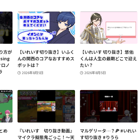
り方が
【いれいす切り抜き】いふく
【いれいす 切り抜き】悠佑
sing
んの関西のコアなおすすめス
くんは人生の最期どこで迎え
クロノ
ポットは？
たい？
ラ
2026年8月5日
2026年8月5日
とめ
『いれいす 切り抜き動画』
マルゲリータ…？🍕 #いれい
マイクラ擬態鬼ごっこ！〜天
す切り抜き #りうら