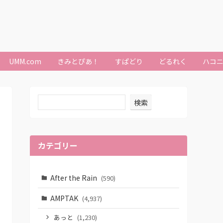
UMM.com
きみとぴあ！
すぱどり
どるれく
ハコ
検索
カテゴリー
After the Rain
(590)
AMPTAK
(4,937)
あっと
(1,230)