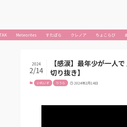
TAK
Meteorites
すたぽら
クレノア
ちょこらび
【感涙】最年少が一人で♪
2024
2/14
切り抜き】
いれいす
りうら
2024年2月14日