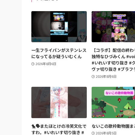
一生フライパンがステンレス
【コラボ】配信の終わ
になってるか疑ういむくん
独特なひづみくん #voi
#いれいす切り抜き #
2026年8月6日
ヴァ切り抜き #ブラフ
2026年8月6日
🐤🗣️またほとけの冷笑文化で
ないこの歌枠動物園ま
すわ。#いれいす切り抜き #
2026年8月5日