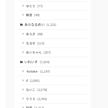
ゆとり
(77)
無音
(49)
あらなるめい
(1,221)
あらき
(98)
なるせ
(113)
めいちゃん
(257)
いれいす
(7,934)
-hotoke-
(1,197)
if
(2,891)
ないこ
(2,578)
りうら
(2,442)
初兎
(2,212)