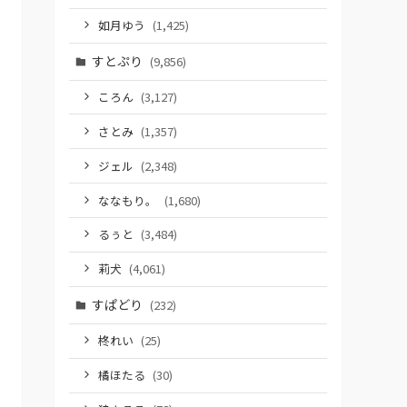
如月ゆう
(1,425)
すとぷり
(9,856)
ころん
(3,127)
さとみ
(1,357)
ジェル
(2,348)
ななもり。
(1,680)
るぅと
(3,484)
莉犬
(4,061)
すぱどり
(232)
柊れい
(25)
橘ほたる
(30)