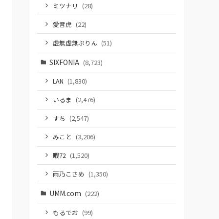
ミツナリ
(28)
愛音虎
(22)
虚無虚無ぷりん
(51)
SIXFONIA
(8,723)
LAN
(1,830)
いるま
(2,476)
すち
(2,547)
みこと
(3,206)
暇72
(1,520)
雨乃こさめ
(1,350)
UMM.com
(222)
もるでお
(99)