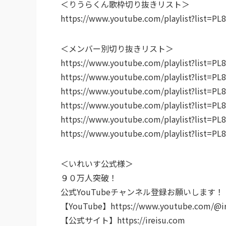
＜りうらくん歌枠切り抜きリスト＞
https://www.youtube.com/playlist?list=
＜メンバー別切り抜きリスト＞
https://www.youtube.com/playlist?list
https://www.youtube.com/playlist?list=
https://www.youtube.com/playlist?list=
https://www.youtube.com/playlist?list=P
https://www.youtube.com/playlist?list=
https://www.youtube.com/playlist?list=
＜いれいす公式様＞
９０万人突破！
公式YouTubeチャンネル登録お願いします！
【YouTube】https://www.youtube.com/@ir
【公式サイト】https://ireisu.com