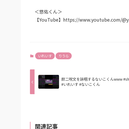
＜悠佑くん＞
【YouTube】https://www.youtube.com/@y
いれいす
りうら
厨二呪文を詠唱するないこくんwww #sho
#いれいす #ないこくん
関連記事