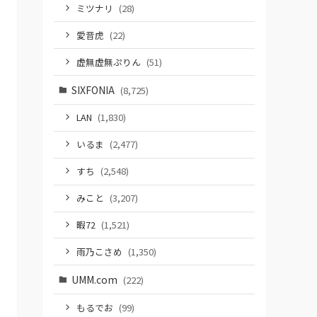
ミツナリ
(28)
愛音虎
(22)
虚無虚無ぷりん
(51)
SIXFONIA
(8,725)
LAN
(1,830)
いるま
(2,477)
すち
(2,548)
みこと
(3,207)
暇72
(1,521)
雨乃こさめ
(1,350)
UMM.com
(222)
もるでお
(99)