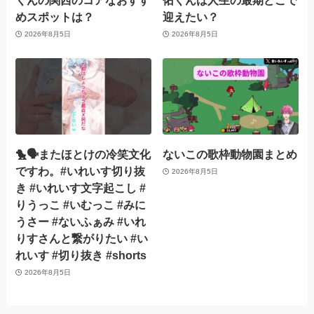
くんの関西のコアなおすす
佑くんは人生の最期どこで
めスポットは？
迎えたい？
2026年8月5日
2026年8月5日
🐤🗣️またほとけの冷笑文化
ないこの歌枠動物園まとめ
ですわ。#いれいす切り抜
2026年8月5日
き #いれいす文字起こし #
りうっこ #いむっこ #みに
うさー #ないふぁみ #いれ
りすさんと繋がりたい #い
れいす #切り抜き #shorts
2026年8月5日