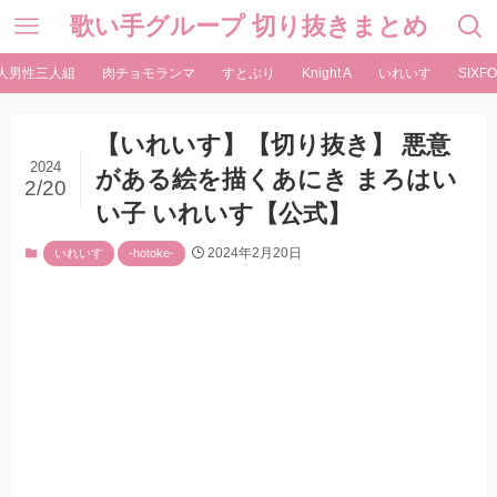
歌い手グループ 切り抜きまとめ
人男性三人組
肉チョモランマ
すとぷり
Knight A
いれいす
SIXFO
【いれいす】【切り抜き】 悪意
2024
がある絵を描くあにき まろはい
2/20
い子 いれいす【公式】
2024年2月20日
いれいす
-hotoke-