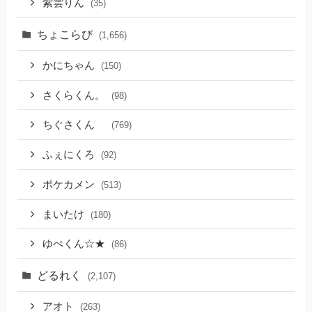
紫雲りん
(35)
ちょこらび
(1,656)
かにちゃん
(150)
さくらくん。
(98)
ちぐさくん
(769)
ふぇにくろ
(92)
ポケカメン
(513)
まいたけ
(180)
ゆぺくん☆★
(86)
どるれく
(2,107)
アオト
(263)