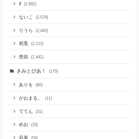
if
(2,892)
ないこ
(2,579)
りうら
(2,442)
初兎
(2,212)
悠佑
(1,442)
きみとぴあ！
(170)
ありを
(60)
がおまる。
(11)
ててん
(31)
めお
(20)
凪葉
(59)