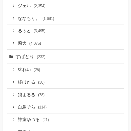
ジェル
(2,354)
ななもり。
(1,681)
るぅと
(3,495)
莉犬
(4,075)
すぱどり
(232)
柊れい
(25)
橘ほたる
(30)
狼よるる
(78)
白鳥そら
(114)
神童ゆづる
(21)