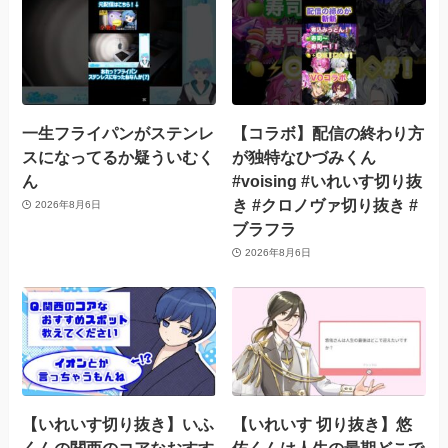
一生フライパンがステンレ
【コラボ】配信の終わり方
スになってるか疑ういむく
が独特なひづみくん
ん
#voising #いれいす切り抜
き #クロノヴァ切り抜き #
2026年8月6日
ブラフラ
2026年8月6日
【いれいす切り抜き】いふ
【いれいす 切り抜き】悠