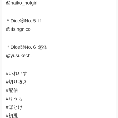
@naiko_notgirl
＊Dice🎲No.５ If
@Ifsingnico
＊Dice🎲No.６ 悠佑
@yusukech.
#いれいす
#切り抜き
#配信
#りうら
#ほとけ
#初兎