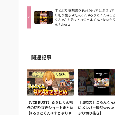
すとぷり気配切り Part2🍓#すとぷり #
り切り抜き #莉犬くん #るぅとくん #こ
くん #さとみくん #ジェルくん #ななも
ん #shorts
関連記事
【VCR RUST】るぅとくん視
【演技力】ころんくん
点の切り抜きショートまとめ
にメンバー騒然ｗｗｗ
【#るぅとくん #すとぷり #
ぷり切り抜き】