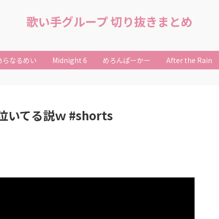
歌い手グループ 切り抜きまとめ
あらなるめい
Midnight 6
めろんぱーかー
After the Rain
てる説ｗ #shorts