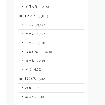
如月ゆう
(1,425)
すとぷり
(9,856)
ころん
(3,127)
さとみ
(1,357)
ジェル
(2,348)
ななもり。
(1,680)
るぅと
(3,484)
莉犬
(4,061)
すぱどり
(232)
柊れい
(25)
橘ほたる
(30)