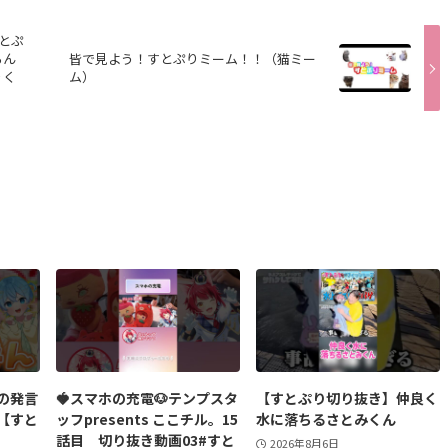
すとぷ
ろん
皆で見よう！すとぷりミーム！！（猫ミー
りく
ム）
の発言
🍓スマホの充電🐶テンプスタ
【すとぷり切り抜き】仲良く
【すと
ッフpresents ここチル。15
水に落ちるさとみくん
話目 切り抜き動画03#すと
2026年8月6日