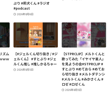
ぷり #莉犬くん #ラジオ
#podcast
2026年8月6日
リズム
【#ジェルくん切り抜き / #ジ
【STPRCLIP】メルトくんと
ｗｗｗ
ェルくん】 #すとぷり #ジェ
歌ってみた「イヤイヤ星人」
ルくん推し #推しかるちゃー
を見ようの会#STPRCLIP #
すとぷり #めておら #めてお
2026年8月5日
ら切り抜き #メルトダテンシ
#メルトくん #みかさくん #
ロゼ #ロゼくん
2026年8月5日