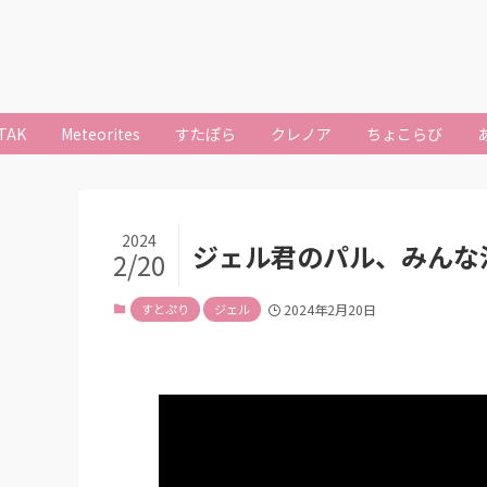
TAK
Meteorites
すたぽら
クレノア
ちょこらび
2024
ジェル君のパル、みんな泣い
2/20
すとぷり
ジェル
2024年2月20日