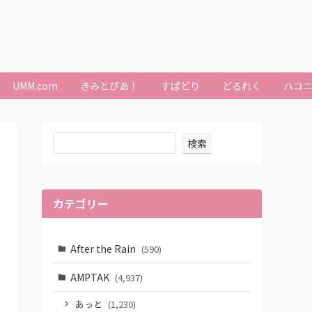
UMM.com
きみとぴあ！
すぱどり
どるれく
ハコ
検索
カテゴリー
After the Rain
(590)
AMPTAK
(4,937)
あっと
(1,230)